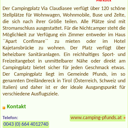
Merkbox
Der Campingplatz Via Claudiasee verfügt über 120 schöne
Stellplätze für Wohnwagen, Wohnmobile, Buse und Zelte,
die sich nach ihrer Größe teilen. Alle Plätze sind mit
Stromanschluss ausgestattet. Für die Nichtcamper steht die
Möglichkeit zur Verfügung ein Zimmer entweder im Haus
``Apart Confimare`` zu mieten oder im Hotel
Kajetansbrücke zu wohnen. Der Platz verfügt über
beheizbare Sanitäranlagen. Ein reichhaltiges Sport- und
Freizeitangebot in unmittelbarer Nähe oder direkt am
Campingplatz bietet sicher für jeden Geschmack etwas.
Der Campingplatz liegt im Gemeinde Pfunds, im so
genannten Dreiländereck in Tirol (Österreich, Schweiz und
Italien) und daher ist er der ideale Ausgangspunkt für
verschiedene Ausflugsziele.
Kontakt
www.camping-pfunds.at
»
Telefon:
0043 (0) 664 4012740