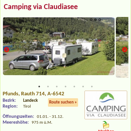
Camping via Claudiasee
Pfunds
, Rauth 714, A-6542
Bezirk:
Landeck
Route suchen »
Region:
Tirol
Öffnungszeiten:
01.01. - 31.12.
Meereshöhe:
975 m ü.M.