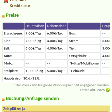
Geschäft
Kreditkarte
Preise
Hauptsaison
Nebensaison
Haupt
Erwachsene:
9.00€/Tag
6.00€/Tag
Bus:
- -
Kind:
7.00€/Tag
4.00€/Tag
Strom:
3.00€
Zelt:
6.00€/Tag
4.00€/Tag
Tier:
3.00€
Auto:
- -
- -
Ortsgebühr:
4.00€
Moto:
- -
- -
*Hütte/Mobilhome:
- -
Stellplatz:
13.00€/Tag
5.00€/Tag
*Gebäude:
- -
Hauptsaison 30.6.-31.8.
* Der Preis kann für ganze Wohnungseinheit angegeben werden.
Letzte Akt. 2025
Buchung/Anfrage senden
Zeltplätze:
ja