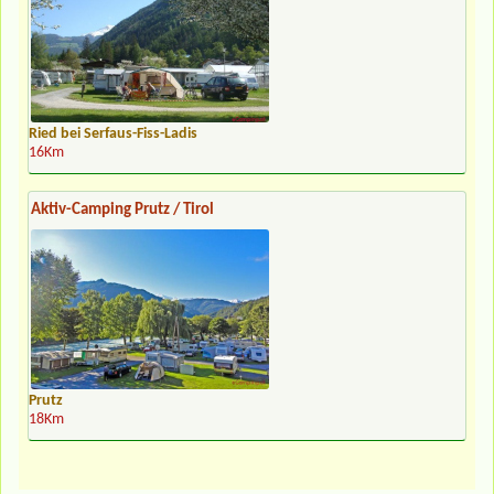
Ried bei Serfaus-Fiss-Ladis
16Km
Aktiv-Camping Prutz / Tirol
Prutz
18Km