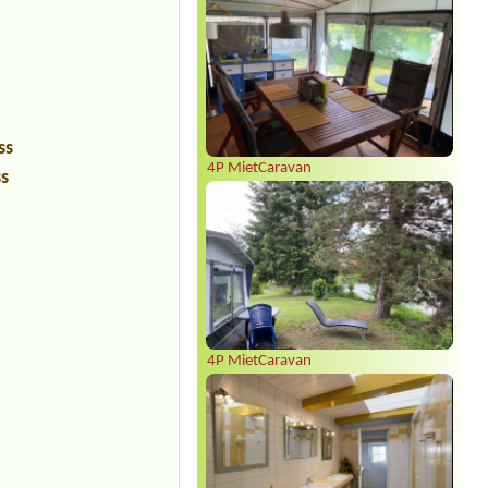
ss
4P MietCaravan
ss
4P MietCaravan