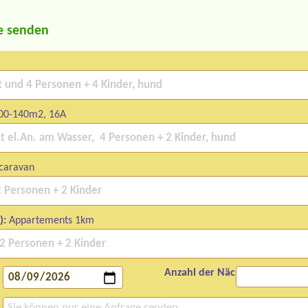
e senden
100-140m2, 16A
caravan
):
Appartements 1km
Anzahl der Nächte: