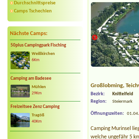
Durchschnittspreise
Camps Tschechien
Nächste Camps:
50plus Campingpark Fisching
Weißkirchen
6Km
Camping am Badesee
Großlobming
, Teic
Mühlen
29Km
Bezirk:
Knittelfeld
Region:
Steiermark
Freizeitsee Zenz Camping
Öffnungszeiten:
01.04.
Tragöß
40Km
Camping Murinsel li
welche ungefähr 5 km 