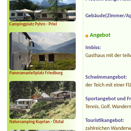
Gebäude(Zimmer/Ap
Campingplatz Pyhrn - Priel
Angebot
Imbiss:
Gasthaus mit der tei
Panoramastellplatz Friedburg
Schwimmangebot:
der Teich mit einer F
Sportangebot und Fre
Tennis, Golf, Wandern
Touristikangebot:
Naturcamping Kuprian - Ötztal
zahlreichen Wanderwe