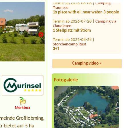
Traunsee
1x place with el. near water, 3 people
Termin ab 2026-07-20 |
Camping via
Claudiasee
1 Stellplatz mit Strom
Termin ab 2026-08-28 |
Storchencamp Rust
3+1
Termin ab 2026-07-24 |
Campingplatz
Neufelder See
Camping video »
Stellplätze
Termin ab 2026-08-17 |
Camping
Neubauer
Mobile home (mobilheim), 2 adults +
1 child (11 years)
Fotogalerie
Termin ab 2026-08-22 |
Camping
Mexico am Bodensee
1 Stellplatz für Wohwagen ca 7 m
Deichsellänge
Merkbox
Termin ab 2026-08-09 |
AUFENFELD |
Ferienresort Zillertal
emeinde Großlobming,
1x 3 betten
r bietet auf 5 ha