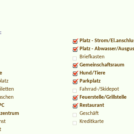
:
Platz - Strom/El.anschlu
Platz - Abwasser/Ausgu
Briefkasten
Gemeinschaftsraum
e
Hund/Tiere
latz
Parkplatz
iletten
Fahrrad-/Skidepot
uschen
Feuerstelle/Grillstelle
PC
Restaurant
ozentrum
Geschäft
nst
Kreditkarte
t