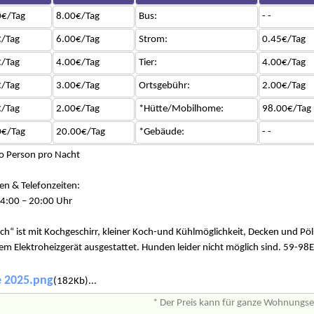
0€/Tag
8.00€/Tag
Bus:
- -
/Tag
6.00€/Tag
Strom:
0.45€/Tag
/Tag
4.00€/Tag
Tier:
4.00€/Tag
/Tag
3.00€/Tag
Ortsgebühr:
2.00€/Tag
/Tag
2.00€/Tag
*Hütte/Mobilhome:
98.00€/Tag
0€/Tag
20.00€/Tag
*Gebäude:
- -
 Person pro Nacht
en & Telefonzeiten:
4:00 – 20:00 Uhr
h“ ist mit Kochgeschirr, kleiner Koch-und Kühlmöglichkeit, Decken und Pöls
inem Elektroheizgerät ausgestattet. Hunden leider nicht möglich sind. 59-9
ze 2025.png
(182Kb)...
* Der Preis kann für ganze Wohnungs