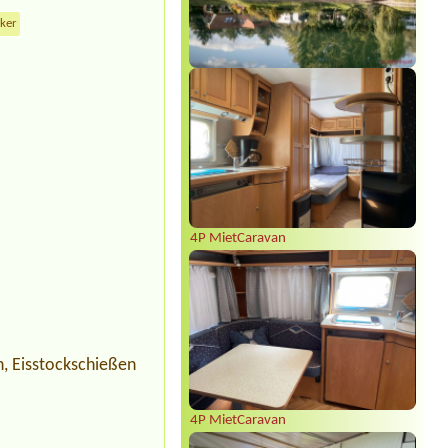
cker
4P MietCaravan
n, Eisstockschießen
4P MietCaravan