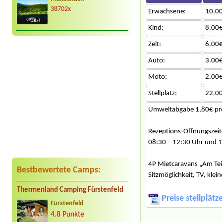
38702x
Erwachsene:
10.0
Kind:
8.00€
Zelt:
6.00€
Auto:
3.00€
Moto:
2.00€
Stellplatz:
22.0
Umweltabgabe 1,80€ pro
Rezeptions-Öffnungszeit
08:30 – 12:30 Uhr und 1
4P Mietcaravans „Am Teic
Bestbewertete Camps:
Sitzmöglichkeit, TV, kle
Thermenland Camping Fürstenfeld
Preise stellplät
Fürstenfeld
4.8 Punkte