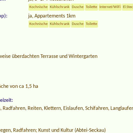
Kochnische
Kühlschrank
Dusche
Toilette
Internet/WiFi
El.Ste
p):
ja, Appartements 1km
Kochnische
Kühlschrank
Dusche
Toilette
lweise überdachten Terrasse und Wintergarten
läche von ca 1,5 ha
izeit:
, Radfahren, Reiten, Klettern, Eislaufen, Schifahren, Langlaufe
gen, Radfahren; Kunst und Kultur (Abtei-Seckau)