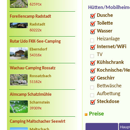
62591x
Hütten/Mobilheim
Dusche
Forellencamp Radstadt
Toilette
Radstadt
Wasser
60222x
Heizanlage
Rutar Lido FKK-See-Camping
Internet/WiFi
Eberndorf
TV
54316x
Kühlschrank
Wachau-Camping Rossatz
Kochnische/He
Rossatzbach
Geschirr
51162x
Bettwäsche
Aufbettung
Almcamp Schatzlmühle
Steckdose
Scharnstein
39309x
Preise
Camping Maltschacher Seewirt
Haupt
Maltschach