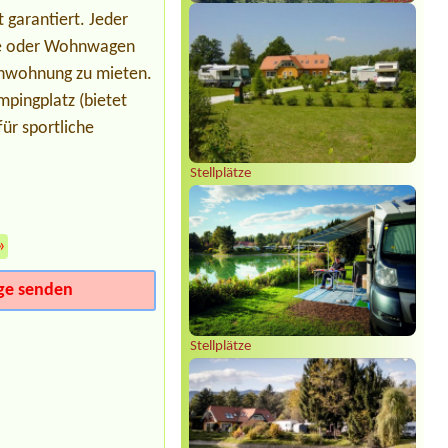
Termin ab 2026-08-01 |
Strandcafé
Leimüller Camping
 garantiert. Jeder
tze oder Wohnwagen
enwohnung zu mieten.
mpingplatz (bietet
für sportliche
Stellplätze
»
ge senden
Stellplätze