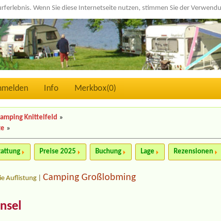
urferlebnis. Wenn Sie diese Internetseite nutzen, stimmen Sie der Verwen
nmelden
Info
Merkbox(
0
)
amping Knittelfeld
»
te
»
tattung
Preise 2025
Buchung
Lage
Rezensionen
Camping Großlobming
ie Auflistung
|
nsel