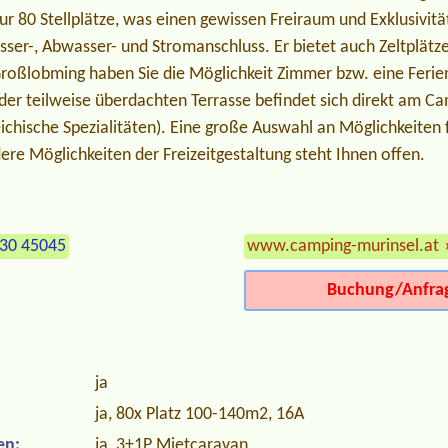
r 80 Stellplätze, was einen gewissen Freiraum und Exklusivität
asser-, Abwasser- und Stromanschluss. Er bietet auch Zeltplä
roßlobming haben Sie die Möglichkeit Zimmer bzw. eine Feri
der teilweise überdachten Terrasse befindet sich direkt am Ca
eichische Spezialitäten). Eine große Auswahl an Möglichkeiten 
ere Möglichkeiten der Freizeitgestaltung steht Ihnen offen.
)30 45045
www.camping-murinsel.at
Buchung/Anfra
ja
ja, 80x Platz 100-140m2, 16A
en:
ja, 3+1P Mietcaravan