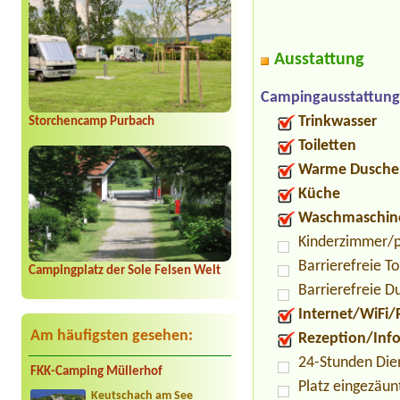
Ausstattung
Campingausstattung
Trinkwasser
Storchencamp Purbach
Toiletten
Warme Dusche
Küche
Waschmaschin
Kinderzimmer/p
Barrierefreie To
Campingplatz der Sole Felsen Welt
Barrierefreie D
Internet/WiFi/
Am häufigsten gesehen:
Rezeption/Inf
24-Stunden Die
FKK-Camping Müllerhof
Platz eingezäun
Keutschach am See