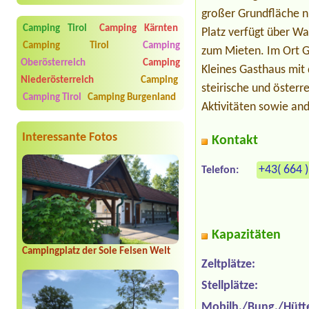
großer Grundfläche nu
Camping Tirol
Camping Kärnten
Platz verfügt über W
Camping Tirol
Camping
zum Mieten. Im Ort G
Oberösterreich
Camping
Kleines Gasthaus mit 
Niederösterreich
Camping
steirische und österr
Camping Tirol
Camping Burgenland
Aktivitäten sowie and
Interessante Fotos
Kontakt
+43( 664 
Telefon:
Kapazitäten
Campingplatz der Sole Felsen Welt
Zeltplätze:
Stellplätze:
Mobilh./Bung./Hütt