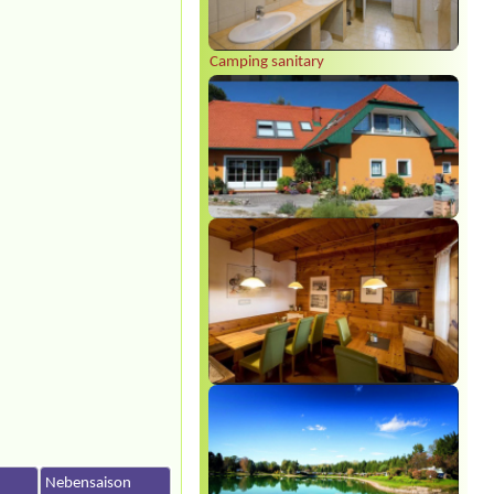
Camping sanitary
Sylvia Vodel
***
Die Bilder mit dem See täuschen. Der
See liegt ein Stück entfernt. Dafür ist
n
Nebensaison
das Camping nah an der Autobahn.