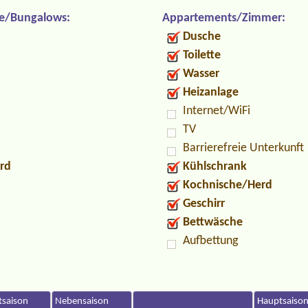
e/Bungalows:
Appartements/Zimmer:
Dusche
Toilette
Wasser
Heizanlage
Internet/WiFi
TV
Barrierefreie Unterkunft
rd
Kühlschrank
Kochnische/Herd
Geschirr
Bettwäsche
Aufbettung
saison
Nebensaison
Hauptsaiso