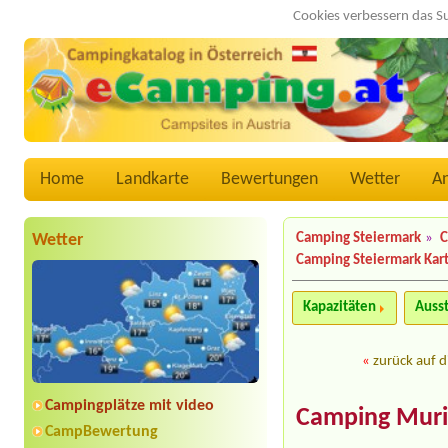
Cookies verbessern das S
Home
Landkarte
Bewertungen
Wetter
A
Wetter
Camping Steiermark
»
C
Camping Steiermark Kar
Kapazitäten
Auss
«
zurück auf d
Campingplätze mit video
Camping Muri
CampBewertung