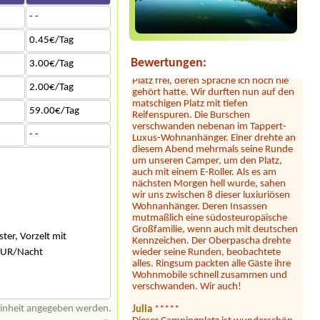
Der Hammer kommt jetzt: dort hauste
ein Clan! Der uns zugewiesene Platz
- -
war mit 2 Kleinbussen zugestellt. Erst
nach Bitten der Platzbetreiberin
0.45€/Tag
machten zwei männliche Gäste den
Bewertungen:
Platz frei, deren Sprache ich noch nie
3.00€/Tag
gehört hatte. Wir durften nun auf den
matschigen Platz mit tiefen
2.00€/Tag
Reifenspuren. Die Burschen
verschwanden nebenan im Tappert-
59.00€/Tag
Luxus-Wohnanhänger. Einer drehte an
diesem Abend mehrmals seine Runde
- -
um unseren Camper, um den Platz,
auch mit einem E-Roller. Als es am
nächsten Morgen hell wurde, sahen
wir uns zwischen 8 dieser luxiuriösen
Wohnanhänger. Deren Insassen
mutmaßlich eine südosteuropäische
Großfamilie, wenn auch mit deutschen
Kennzeichen. Der Oberpascha drehte
wieder seine Runden, beobachtete
ter, Vorzelt mit
alles. Ringsum packten alle Gäste ihre
8EUR/Nacht
Wohnmobile schnell zusammen und
verschwanden. Wir auch!
Julia
*****
Dieser Campingplatz ist wunderschön
einheit angegeben werden.
gelegen direkt am See mit großer