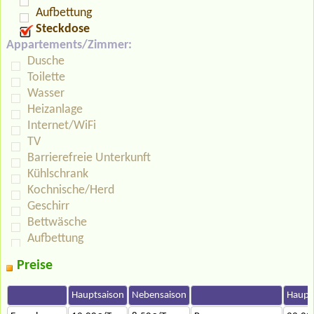
Aufbettung
Steckdose
Appartements/Zimmer:
Dusche
Toilette
Wasser
Heizanlage
Internet/WiFi
TV
Barrierefreie Unterkunft
Kühlschrank
Kochnische/Herd
Geschirr
Bettwäsche
Aufbettung
Preise
Hauptsaison
Nebensaison
Haupt