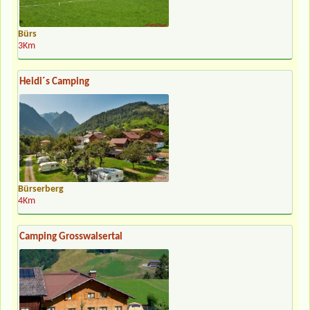
Bürs
3Km
Heidi´s Camping
Bürserberg
4Km
Camping Grosswalsertal