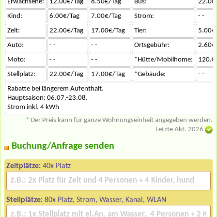
Erwachsene:
12.00€/Tag
8.50€/Tag
Bus:
22.00
Kind:
6.00€/Tag
7.00€/Tag
Strom:
- -
Zelt:
22.00€/Tag
17.00€/Tag
Tier:
5.00€
Auto:
- -
- -
Ortsgebühr:
2.60€
Moto:
- -
- -
*Hütte/Mobilhome:
120.0
Stellplatz:
22.00€/Tag
17.00€/Tag
*Gebäude:
- -
Rabatte bei längerem Aufenthalt.
Hauptsaison: 06.07.-23.08.
Strom inkl. 4 kWh
* Der Preis kann für ganze Wohnungseinheit angegeben werden.
Letzte Akt. 2026
Buchung/Anfrage senden
Zeltplätze:
40x Platz
Stellplätze:
80x Platz, Strom, Wasser, Kanal, WLAN