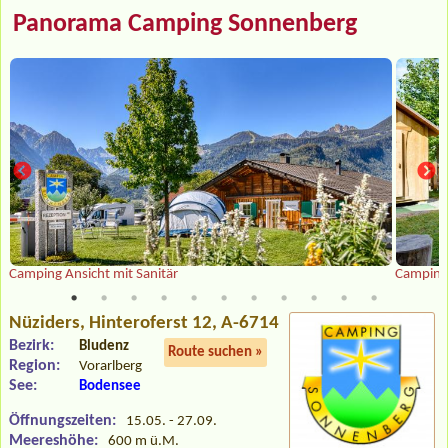
Panorama Camping Sonnenberg
Camping Ansicht mit Sanitär
Camping 
Nüziders
, Hinteroferst 12, A-6714
Bezirk:
Bludenz
Route suchen »
Region:
Vorarlberg
See:
Bodensee
Öffnungszeiten:
15.05. - 27.09.
Meereshöhe:
600 m ü.M.