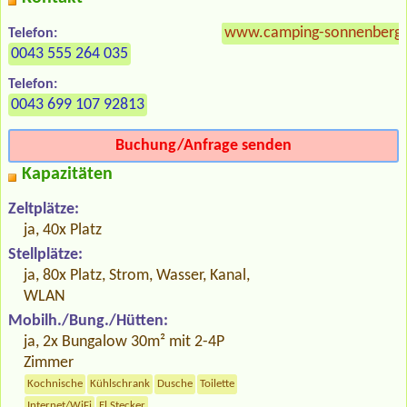
www.camping-sonnenberg
Telefon:
0043 555 264 035
Telefon:
0043 699 107 92813
Buchung/Anfrage senden
Kapazitäten
Zeltplätze:
ja, 40x Platz
Stellplätze:
ja, 80x Platz, Strom, Wasser, Kanal,
WLAN
Mobilh./Bung./Hütten:
ja, 2x Bungalow 30m² mit 2-4P
Zimmer
Kochnische
Kühlschrank
Dusche
Toilette
Internet/WiFi
El.Stecker