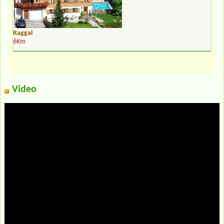
Raggal
6Km
Video