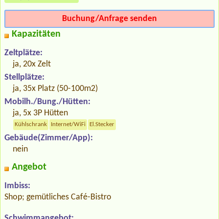
Buchung/Anfrage senden
Kapazitäten
Zeltplätze:
ja, 20x Zelt
Stellplätze:
ja, 35x Platz (50-100m2)
Mobilh./Bung./Hütten:
ja, 5x 3P Hütten
Kühlschrank
Internet/WiFi
El.Stecker
Gebäude(Zimmer/App):
nein
Angebot
Imbiss:
Shop; gemütliches Café-Bistro
Schwimmangebot: