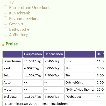
TV
Barrierefreie Unterkunft
Kühlschrank
Kochnische/Herd
Geschirr
Bettwäsche
Aufbettung
Preise
Hauptsaison
Nebensaison
Haupt
Erwachsene:
11.50€/Tag
9.50€/Tag
Bus:
11.50
Kind:
6.00€/Tag
5.00€/Tag
Strom:
3.00€
Zelt:
11.50€/Tag
9.50€/Tag
Tier:
3.00€
Auto:
- -
- -
Ortsgebühr:
2.50€
Moto:
- -
- -
*Hütte/Mobilhome:
22.00
Stellplatz:
11.50€/Tag
9.50€/Tag
*Gebäude:
- -
Hüttenmiete EUR 22,00 + Personengebühren