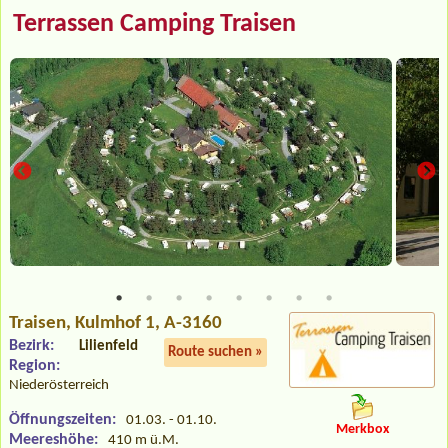
Terrassen Camping Traisen
Traisen
, Kulmhof 1, A-3160
Bezirk:
Lilienfeld
Route suchen »
Region:
Niederösterreich
Öffnungszeiten:
01.03. - 01.10.
Merkbox
Meereshöhe:
410 m ü.M.