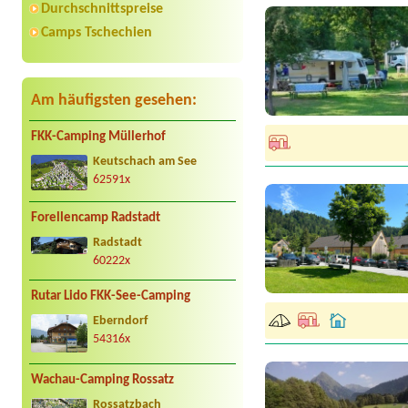
Durchschnittspreise
Camps Tschechien
Am häufigsten gesehen:
FKK-Camping Müllerhof
Keutschach am See
62591x
Forellencamp Radstadt
Radstadt
60222x
Rutar Lido FKK-See-Camping
Eberndorf
54316x
Wachau-Camping Rossatz
Rossatzbach