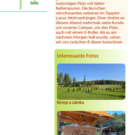
Info
Reifenspuren. Die Burschen
verschwanden nebenan im Tappert-
Luxus-Wohnanhänger. Einer drehte an
diesem Abend mehrmals seine Runde
um unseren Camper, um den Platz,
auch mit einem E-Roller. Als es am
nächsten Morgen hell wurde, sahen
wir uns zwischen 8 dieser luxiuriösen
Wohnanhänger. Deren Insassen
mutmaßlich eine südosteuropäische
Großfamilie, wenn auch mit deutschen
Interessante Fotos
Kennzeichen. Der Oberpascha drehte
wieder seine Runden, beobachtete
alles. Ringsum packten alle Gäste ihre
Wohnmobile schnell zusammen und
verschwanden. Wir auch!
Julia
*****
Dieser Campingplatz ist wunderschön
gelegen direkt am See mit großer
Liegewiese und tollem Seezugang. Die
Kemp u zámku
Sanitäranlagen sind sehr großzügig und
sauber. Seit heuer gibt es samstags
Feuerkörbe und Stockbrot am Strand
... unsere Kinder und auch wir
Erwachsene waren begeistert! Hier
fühlt man sich jederzeit willkommen,
wir können diesen Platz nur wärmstens