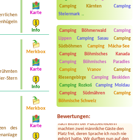
Camping Kärnten
Camping
Termin ab 2026-07-31 |
Camping und
Karte
Restaurant Saggraben
Steiermark
..
rrlichen
1x
enhügeln
Termin ab 2026-08-11 |
Camping
Info
Camping Böhmerwald
Camping
Traunsee
Lippen
Camping Sasau
Camping
1x tent spot
Südböhmen
Camping Mácha-See
Merkbox
Camping Böhmisches Kanada
Camping Böhmisches Paradies
Karte
Camping Vranov
Camping
erühmten
Riesengebirge
Camping Beskiden
er-Stern
Sylvia Vodel
***
Camping Rozkoš
Camping Moldau
Info
Die Bilder mit dem See täuschen. Der
Camping Südmähren
Camping
See liegt ein Stück entfernt. Dafür ist
das Camping nah an der Autobahn.
Böhmische Schweiz
Der Hammer kommt jetzt: dort hauste
Merkbox
ein Clan! Der uns zugewiesene Platz
war mit 2 Kleinbussen zugestellt. Erst
Bewertungen:
nach Bitten der Platzbetreiberin
machten zwei männliche Gäste den
Karte
rzen des
Platz frei, deren Sprache ich noch nie
gehört hatte. Wir durften nun auf den
enanlage
matschigen Platz mit tiefen