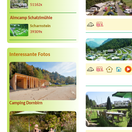
51162x
Almcamp Schatzlmühle
Scharnstein
39309x
Interessante Fotos
Camping Dornbirn