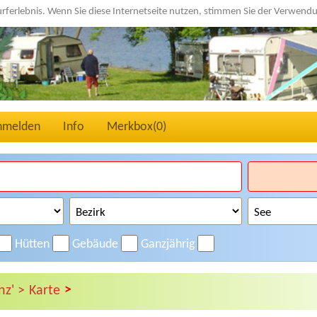
urferlebnis. Wenn Sie diese Internetseite nutzen, stimmen Sie der Verwen
nmelden
Info
Merkbox(
0
)
Hütten
Gebäude
Ganzjährig
>
nz' >
Karte