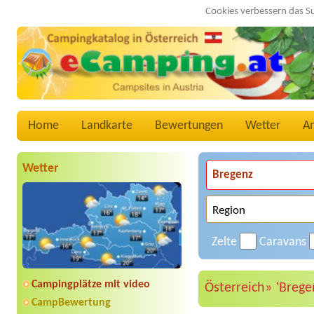
Cookies verbessern das S
Home
Landkarte
Bewertungen
Wetter
A
Wetter
Zelte
Caravans
Campingplätze mit video
Österreich»
'Brege
CampBewertung