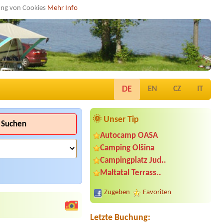
dung von Cookies
Mehr Info
DE
EN
CZ
IT
🌞 Unser Tip
Suchen
Autocamp OASA
Camping Olšina
Campingplatz Jud..
Termin ab 2026-08-08 |
Campingplatz
Maltatal Terrass..
Neufelder See
Bus
Zugeben
Favoriten
Termin ab 2026-08-02 |
Strandcafé
Leimüller Camping
1 Platz für VW Bus
Letzte Buchung: