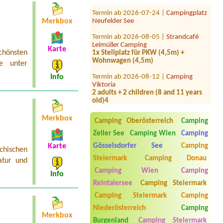
Termin ab 2026-07-24 |
Campingplatz
Neufelder See
Merkbox
Termin ab 2026-08-05 |
Strandcafé
Leimüller Camping
1x Stellplatz für PKW (4,5m) +
Karte
hönsten
Wohnwagen (4,5m)
e unter
Termin ab 2026-08-12 |
Camping
Info
Viktoria
2 adults + 2 children (8 and 11 years
old)4
Termin ab 2026-07-31 |
Camping
Temel
Merkbox
Camping Oberösterreich
Camping
1x Platz für Mini Cooper und 2-Mann-
ZeltEinfacher, kleiner Stellplatz. Ideal
Zeller See
Camping Wien
Camping
wäre am See.
Gösselsdorfer See
Camping
Karte
chischen
Termin ab 2026-07-19 |
Strandcafé
Steiermark
Camping Donau
atur und
Leimüller Camping
Camping Wien
Camping
1xStellplatz Wohnmobil 2 Erw., 2
Info
Kinder
Reintalersee
Camping Steiermark
Camping Steiermark
Camping
Termin ab 2026-07-28 |
Campingplatz
Neufelder See
Niederösterreich
Camping
1x Platz für Zelt 4 Personen und 1x
Merkbox
Burgenland
Camping Steiermark
Auto