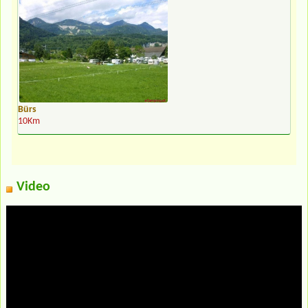
Bürs
10Km
Video