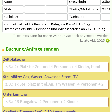
Auto:
- -
- -
Ortsgebühr:
3.80€
Moto:
- -
- -
*Hütte/Mobilhome:
217.0
Stellplatz:
- -
- -
*Gebäude:
- -
Komfortplatz inkl. 2 Personen - Kategorie K ab 43EUR/Tag
Himmelchalets inkl. 2 Personen und Wllnessbereich ab 217 EUR/Tag
* Der Preis kann für ganze Wohnungseinheit angegeben werden.
Letzte Akt. 2025
Buchung/Anfrage senden
Zeltplätze:
ja
Stellplätze:
Gas, Wasser, Abwasser, Strom, TV
Unterkunft:
ja