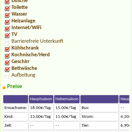
Dusche
Toilette
Wasser
Heizanlage
Internet/WiFi
TV
Barrierefreie Unterkunft
Kühlschrank
Kochnische/Herd
Geschirr
Bettwäsche
Aufbettung
Preise
Hauptsaison
Nebensaison
Haupt
Erwachsene:
18.00€/Tag
15.00€/Tag
Bus:
- -
Kind:
13.00€/Tag
11.00€/Tag
Strom:
4.20€
Zelt:
- -
- -
Tier:
6.90€