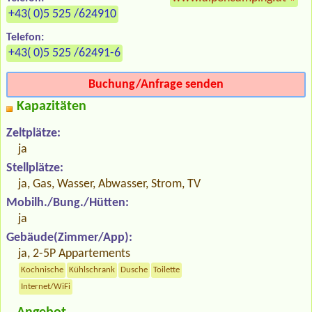
+43( 0)5 525 /624910
Telefon:
+43( 0)5 525 /62491-6
Buchung/Anfrage senden
Kapazitäten
Zeltplätze:
ja
Stellplätze:
ja, Gas, Wasser, Abwasser, Strom, TV
Mobilh./Bung./Hütten:
ja
Gebäude(Zimmer/App):
ja, 2-5P Appartements
Kochnische
Kühlschrank
Dusche
Toilette
Internet/WiFi