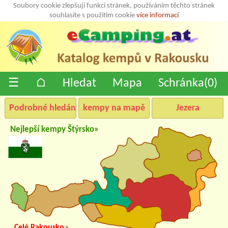
Soubory cookie zlepšují funkci stránek, používáním těchto stránek
souhlasíte s použitím cookie
více informací
☰
⌂
Hledat
Mapa
Schránka(
0
)
Podrobné hledání
kempy na mapě
Jezera
Nejlepší kempy Štýrsko»
Celé Rakousko
»