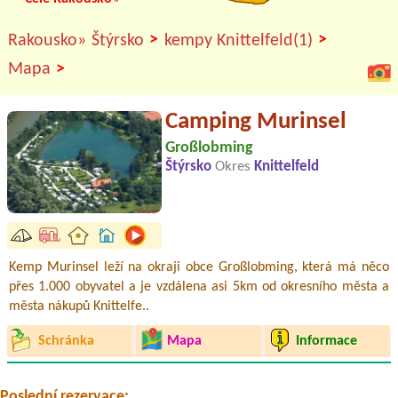
>
>
Rakousko»
Štýrsko
kempy Knittelfeld(1)
>
Mapa
Camping Murinsel
Großlobming
Štýrsko
Okres
Knittelfeld
Kemp Murinsel leží na okraji obce Großlobming, která má něco
přes 1.000 obyvatel a je vzdálena asi 5km od okresního města a
města nákupů Knittelfe..
Termín od 2026-07-28 |
Panoramacamping Westendorf
Schránka
Mapa
Informace
Nein1 x Stellplatz für Wohnmobil
Termín od 2026-07-23 |
Romantik-Camping Wolfgangsee Lindenstrand
Poslední rezervace: