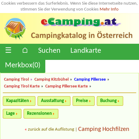
Cookies verbessern das Surferlebnis. Wenn Sie diese Internetseite nutzen,
stimmen Sie der Verwendung von Cookies
Mehr Info
☰
⌂
Suchen
Landkarte
Merkbox(
0
)
Camping Tirol
»
Camping Kitzbühel
»
Camping Pillersee
»
Camping Tirol Karte
»
Camping Pillersee Karte
»
Kapazitäten
Ausstattung
Preise
Buchung
Lage
Rezensionen
Camping Hochfilzen
«
zurück auf die Auflistung
|