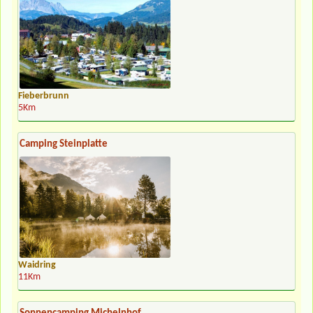
Fieberbrunn
5Km
Camping Steinplatte
Waidring
11Km