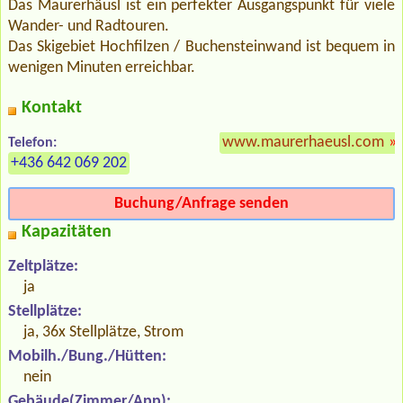
Das Maurerhäusl ist ein perfekter Ausgangspunkt für viele
Wander- und Radtouren.
Das Skigebiet Hochfilzen / Buchensteinwand ist bequem in
wenigen Minuten erreichbar.
Kontakt
www.maurerhaeusl.com
»
Telefon:
+436 642 069 202
Buchung/Anfrage senden
Kapazitäten
Zeltplätze:
ja
Stellplätze:
ja, 36x Stellplätze, Strom
Mobilh./Bung./Hütten:
nein
Gebäude(Zimmer/App):