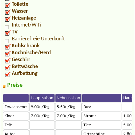
Toilette
Wasser
Heizanlage
Internet/WiFi
TV
Barrierefreie Unterkunft
Kühlschrank
Kochnische/Herd
Geschirr
Bettwäsche
Aufbettung
Preise
Hauptsaison
Nebensaison
Haupt
Erwachsene:
9.00€/Tag
8.50€/Tag
Bus:
- -
Kind:
7.00€/Tag
7.00€/Tag
Strom:
1.00€
Zelt:
- -
- -
Tier:
5.00€
Auto:
- -
- -
Ortsgebühr:
2.80€