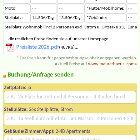
Moto:
- -
- -
*Hütte/Mobilhome:
- -
Stellplatz:
14.50€/Tag
13.50€/Tag
*Gebäude:
- -
Stellplatz Wohnmobil incl.2 Personen excl. Strom u. Ortstaxe 33,- Eur a
...die restlichen Preise finden sie auf unserer Homepage
Preisliste 2026.pdf
(487Kb)...
* Der Preis kann für ganze Wohnungseinheit angegeben werden.
Aktuell Preise auf
www.maurerhaeusl.com
»
Buchung/Anfrage senden
Zeltplätze:
ja
Stellplätze:
36x Stellplätze, Strom
Gebäude(Zimmer/App):
2-4B Apartments