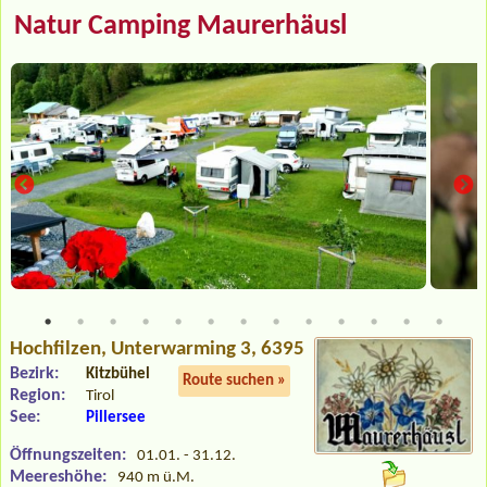
Natur Camping Maurerhäusl
Hochfilzen
, Unterwarming 3, 6395
Bezirk:
Kitzbühel
Route suchen »
Region:
Tirol
See:
Pillersee
Öffnungszeiten:
01.01. - 31.12.
Meereshöhe:
940 m ü.M.