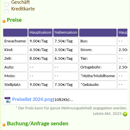
Geschäft
Kreditkarte
Preise
Hauptsaison
Nebensaison
Haupt
Erwachsene:
9.00€/Tag
7.50€/Tag
Bus:
- -
Kind:
4.50€/Tag
3.50€/Tag
Strom:
2.50€
Zelt:
8.00€/Tag
6.50€/Tag
Tier:
- -
Auto:
- -
- -
Ortsgebühr:
2.50€
Moto:
- -
- -
*Hütte/Mobilhome:
- -
Stellplatz:
9.00€/Tag
7.50€/Tag
*Gebäude:
- -
Preiselist 2024.png
(1082Kb)...
* Der Preis kann für ganze Wohnungseinheit angegeben werden.
Letzte Akt. 2025
Buchung/Anfrage senden