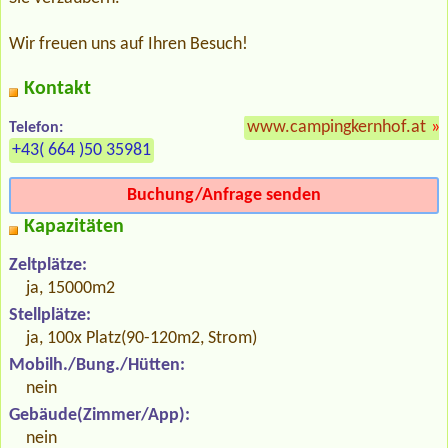
Wir freuen uns auf Ihren Besuch!
Kontakt
www.campingkernhof.at
»
Telefon:
+43( 664 )50 35981
Buchung/Anfrage senden
Kapazitäten
Zeltplätze:
ja, 15000m2
Stellplätze:
ja, 100x Platz(90-120m2, Strom)
Mobilh./Bung./Hütten:
nein
Gebäude(Zimmer/App):
nein