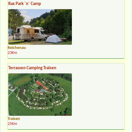
Rax Park ´n´ Camp
Reichenau
23Km
Terrassen Camping Traisen
Traisen
25Km