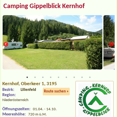
Camping Gippelblick Kernhof
Kernhof
, Oberkeer 1, 3195
Bezirk:
Lilienfeld
Route suchen »
Region:
Niederösterreich
Öffnungszeiten:
01.04. - 14.10.
Meereshöhe:
720 m ü.M.