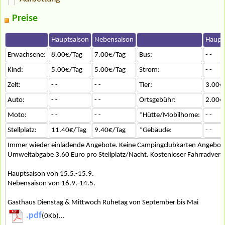
Preise
Hauptsaison
Nebensaison
Haupt
Erwachsene:
8.00€/Tag
7.00€/Tag
Bus:
- -
Kind:
5.00€/Tag
5.00€/Tag
Strom:
- -
Zelt:
- -
- -
Tier:
3.00€
Auto:
- -
- -
Ortsgebühr:
2.00€
Moto:
- -
- -
*Hütte/Mobilhome:
- -
Stellplatz:
11.40€/Tag
9.40€/Tag
*Gebäude:
- -
Immer wieder einladende Angebote. Keine Campingclubkarten Angebote
Umweltabgabe 3.60 Euro pro Stellplatz/Nacht. Kostenloser Fahrradverle
Hauptsaison von 15.5.-15.9.
Nebensaison von 16.9.-14.5.
Gasthaus Dienstag & Mittwoch Ruhetag von September bis Mai
.pdf
(0Kb)...