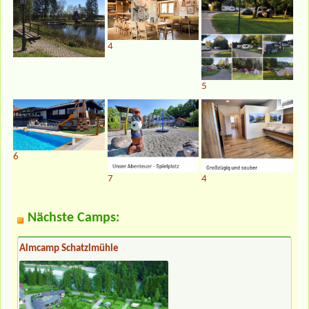
4
5
6
4
7
Nächste Camps:
Almcamp Schatzlmühle