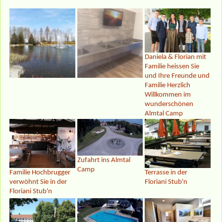
Daniela & Florian mit
Familie heissen Sie
und Ihre Freunde und
Familie Herzlich
Willkommen im
wunderschönen
Almtal Camp
Zufahrt ins Almtal
Camp
Familie Hochbrugger
Terrasse in der
verwöhnt Sie in der
Floriani Stub'n
Floriani Stub'n