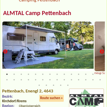
Camping Pettenbach
ALMTAL Camp Pettenbach
neue San
Pettenbach
, Enengl 2, 4643
Bezirk:
Route suchen »
Kirchdorf/Krems
Region:
Oberösterreich