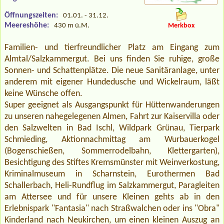
Öffnungszeiten:
01.01. - 31.12.
Meereshöhe:
430 m ü.M.
Merkbox
Familien- und tierfreundlicher Platz am Eingang zum
Almtal/Salzkammergut. Bei uns finden Sie ruhige, große
Sonnen- und Schattenplätze. Die neue Sanitäranlage, unter
anderem mit eigener Hundedusche und Wickelraum, läßt
keine Wünsche offen.
Super geeignet als Ausgangspunkt für Hüttenwanderungen
zu unseren nahegelegenen Almen, Fahrt zur Kaiservilla oder
den Salzwelten in Bad Ischl, Wildpark Grünau, Tierpark
Schmieding, Aktionnachmittag am Wurbauerkogel
(Bogenschießen, Sommerrodelbahn, Klettergarten),
Besichtigung des Stiftes Kremsmünster mit Weinverkostung,
Kriminalmuseum in Scharnstein, Eurothermen Bad
Schallerbach, Heli-Rundflug im Salzkammergut, Paragleiten
am Attersee und für unsere Kleinen gehts ab in den
Erlebnispark "Fantasia" nach Straßwalchen oder ins "Obra"
Kinderland nach Neukirchen, um einen kleinen Auszug an