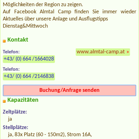
Möglichkeiten der Region zu zeigen.
Auf Facebook Almtal Camp finden Sie immer wieder
Aktuelles über unsere Anlage und Ausflugstipps
Dienstag&Mittwoch
Kontakt
www.almtal-camp.at
»
Telefon:
+43/ (0) 664 /1664028
Telefon:
+43/ (0) 664 /2146838
Buchung/Anfrage senden
Kapazitäten
Zeltplätze:
ja
Stellplätze:
ja, 83x Platz (60 - 150m2), Strom 16A,