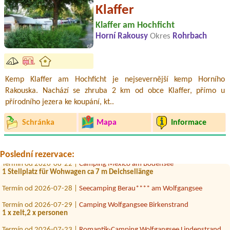
Klaffer
Klaffer am Hochficht
Horní Rakousy
Okres
Rohrbach
Kemp Klaffer am Hochficht je nejsevernější kemp Horního
Rakouska. Nachází se zhruba 2 km od obce Klaffer, přímo u
přírodního jezera ke koupání, kt..
Termín od 2026-08-01 |
Austria Camp Mondsee
2 persons,1child (10y)
Schránka
Mapa
Informace
Termín od 2026-08-27 |
Camping via Claudiasee
1 Stellplatz für Wohnwagen und einen PKW
Poslední rezervace:
Termín od 2026-08-22 |
Camping Mexico am Bodensee
1 Stellplatz für Wohwagen ca 7 m Deichsellänge
Termín od 2026-07-28 |
Seecamping Berau**** am Wolfgangsee
Termín od 2026-07-29 |
Camping Wolfgangsee Birkenstrand
1 x zelt,2 x personen
Termín od 2026-07-23 |
Romantik-Camping Wolfgangsee Lindenstrand