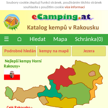
Soubory cookie zlepšují funkci stránek, používáním těchto stránek
souhlasíte s použitím cookie
více informací
☰
⌂
Hledat
Mapa
Schránka(
0
)
Podrobné hledání
kempy na mapě
Jezera
Nejlepší kempy Horní
Rakousy»
Celé Rakousko
»