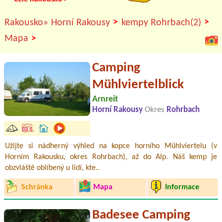
>
>
Rakousko»
Horní Rakousy
kempy Rohrbach(2)
>
Mapa
Camping
Mühlviertelblick
Arnreit
Horní Rakousy
Okres
Rohrbach
Užijte si nádherný výhled na kopce horního Mühlviertelu (v
Horním Rakousku, okres Rohrbach), až do Alp. Náš kemp je
obzvláště oblíbený u lidí, kte..
Schránka
Mapa
Informace
Badesee Camping