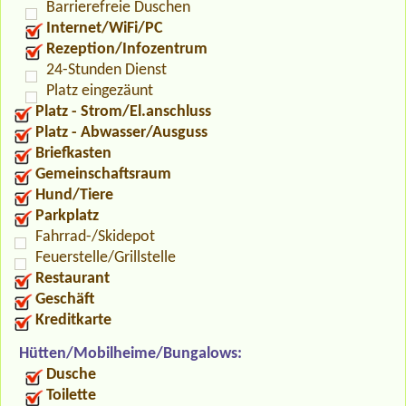
Barrierefreie Duschen
Internet/WiFi/PC
Rezeption/Infozentrum
24-Stunden Dienst
Platz eingezäunt
Platz - Strom/El.anschluss
Platz - Abwasser/Ausguss
Briefkasten
Gemeinschaftsraum
Hund/Tiere
Parkplatz
Fahrrad-/Skidepot
Feuerstelle/Grillstelle
Restaurant
Geschäft
Kreditkarte
Hütten/Mobilheime/Bungalows:
Dusche
Toilette