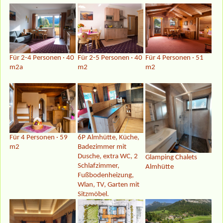
Für 2-4 Personen · 40
Für 2-5 Personen · 40
Für 4 Personen · 51
m2a
m2
m2
Für 4 Personen · 59
6P Almhütte, Küche,
m2
Badezimmer mit
Dusche, extra WC, 2
Glamping Chalets
Schlafzimmer,
Almhütte
Fußbodenheizung,
Wlan, TV, Garten mit
Sitzmöbel.