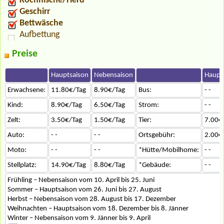
Kochnische/Herd
Geschirr
Bettwäsche
Aufbettung
Preise
Hauptsaison
Nebensaison
Haupt
Erwachsene:
11.80€/Tag
8.90€/Tag
Bus:
- -
Kind:
8.90€/Tag
6.50€/Tag
Strom:
- -
Zelt:
3.50€/Tag
1.50€/Tag
Tier:
7.00€
Auto:
- -
- -
Ortsgebühr:
2.00€
Moto:
- -
- -
*Hütte/Mobilhome:
- -
Stellplatz:
14.90€/Tag
8.80€/Tag
*Gebäude:
- -
Frühling – Nebensaison vom 10. April bis 25. Juni
Sommer – Hauptsaison vom 26. Juni bis 27. August
Herbst – Nebensaison vom 28. August bis 17. Dezember
Weihnachten – Hauptsaison vom 18. Dezember bis 8. Jänner
Winter – Nebensaison vom 9. Jänner bis 9. April