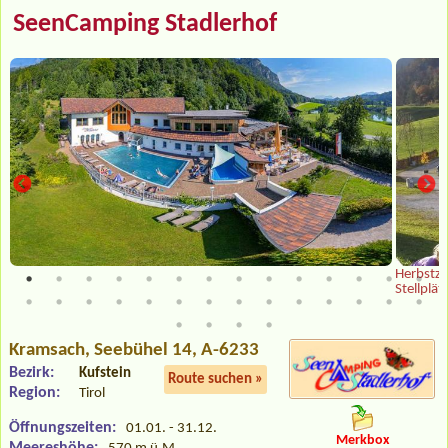
SeenCamping Stadlerhof
Herbstze
Stellplät
Kramsach
, Seebühel 14, A-6233
Bezirk:
Kufstein
Route suchen »
Region:
Tirol
Öffnungszeiten:
01.01. - 31.12.
Merkbox
Meereshöhe: