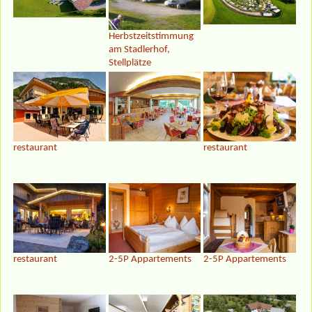
Herbstzeitstimmung
am Stadlerhof,
Stellplätze
restaurant
restaurant
restaurant
2-5P Appartements
2-5P Appartements