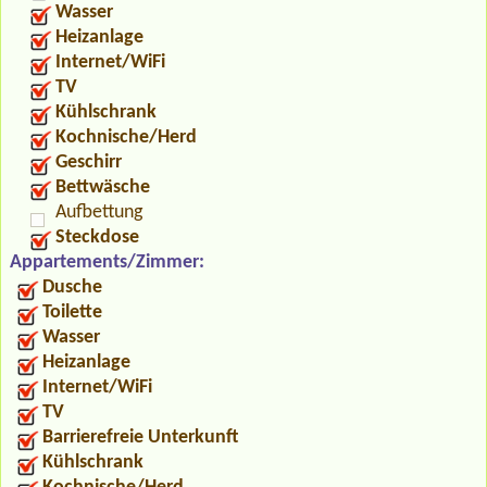
Wasser
Heizanlage
Internet/WiFi
TV
Kühlschrank
Kochnische/Herd
Geschirr
Bettwäsche
Aufbettung
Steckdose
Appartements/Zimmer:
Dusche
Toilette
Wasser
Heizanlage
Internet/WiFi
TV
Barrierefreie Unterkunft
Kühlschrank