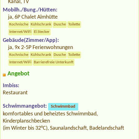
Kanal, TV
Mobilh./Bung./Hütten:
ja, 6P Chalet Almhütte
Kochnische
Kühlschrank
Dusche
Toilette
Internet/WiFi
El.Stecker
Gebäude(Zimmer/App):
ja, 9x 2-5P Ferienwohnungen
Kochnische
Kühlschrank
Dusche
Toilette
Internet/WiFi
Barrierefreie Unterkunft
Angebot
Imbiss:
Restaurant
Schwimmangebot:
Schwimmbad
komfortables und beheiztes Schwimmbad,
Kinderplanschbecken
(im Winter bis 32°C), Saunalandschaft, Badelandschaft