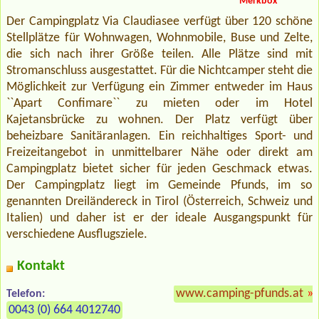
Merkbox
Der Campingplatz Via Claudiasee verfügt über 120 schöne
Stellplätze für Wohnwagen, Wohnmobile, Buse und Zelte,
die sich nach ihrer Größe teilen. Alle Plätze sind mit
Stromanschluss ausgestattet. Für die Nichtcamper steht die
Möglichkeit zur Verfügung ein Zimmer entweder im Haus
``Apart Confimare`` zu mieten oder im Hotel
Kajetansbrücke zu wohnen. Der Platz verfügt über
beheizbare Sanitäranlagen. Ein reichhaltiges Sport- und
Freizeitangebot in unmittelbarer Nähe oder direkt am
Campingplatz bietet sicher für jeden Geschmack etwas.
Der Campingplatz liegt im Gemeinde Pfunds, im so
genannten Dreiländereck in Tirol (Österreich, Schweiz und
Italien) und daher ist er der ideale Ausgangspunkt für
verschiedene Ausflugsziele.
Kontakt
www.camping-pfunds.at
»
Telefon:
0043 (0) 664 4012740