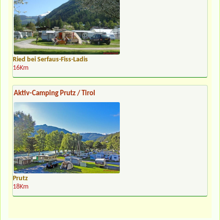
Ried bei Serfaus-Fiss-Ladis
16Km
Aktiv-Camping Prutz / Tirol
Prutz
18Km