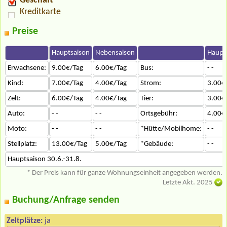
Geschäft
Kreditkarte
Preise
Hauptsaison
Nebensaison
Haupt
Erwachsene:
9.00€/Tag
6.00€/Tag
Bus:
- -
Kind:
7.00€/Tag
4.00€/Tag
Strom:
3.00€
Zelt:
6.00€/Tag
4.00€/Tag
Tier:
3.00€
Auto:
- -
- -
Ortsgebühr:
4.00€
Moto:
- -
- -
*Hütte/Mobilhome:
- -
Stellplatz:
13.00€/Tag
5.00€/Tag
*Gebäude:
- -
Hauptsaison 30.6.-31.8.
* Der Preis kann für ganze Wohnungseinheit angegeben werden.
Letzte Akt. 2025
Buchung/Anfrage senden
Zeltplätze:
ja