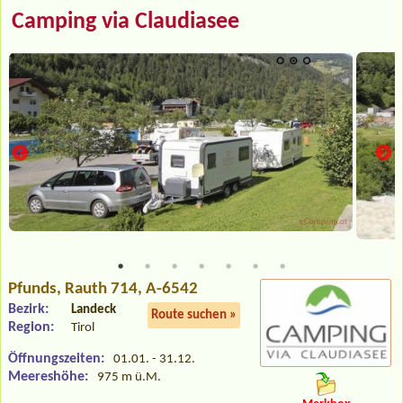
Camping via Claudiasee
Pfunds
, Rauth 714, A-6542
Bezirk:
Landeck
Route suchen »
Region:
Tirol
Öffnungszeiten:
01.01. - 31.12.
Meereshöhe:
975 m ü.M.