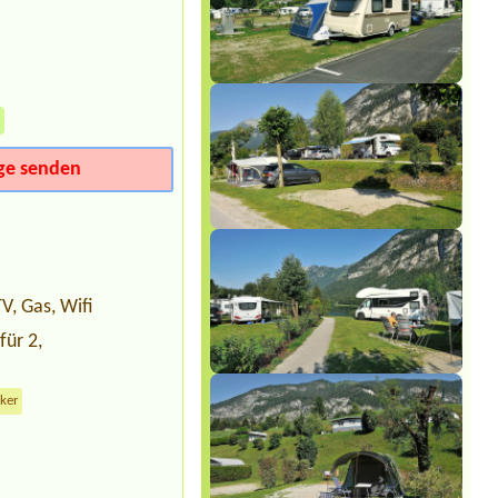
.
»
ge senden
V, Gas, Wifi
für 2,
cker