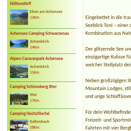
Hüttendörfl
Eben am Achensee
Eingebettet in die tr
13Km
Seeblick Toni – einer
Kombination aus Natu
Achensee Camping Schwarzenau
Achenkirch
14Km
Der glitzernde See u
einzigartige Kulisse 
Alpen-Caravanpark Achensee
welcher Stellplatz dei
Achenkirch
15Km
Neben großzügigen St
Camping Schlossberg Itter
Mountain Lodges, sti
Itter
und urige Schlaffässe
17Km
Für dein Wohlbefinde
Camping Hochzillertal
Freizeit- und Sportm
Kaltenbach
Fahrten mit vier Berg
18Km