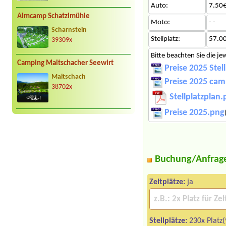
Auto:
7.50€
Almcamp Schatzlmühle
Moto:
- -
Scharnstein
Stellplatz:
57.0
39309x
Bitte beachten Sie die je
Camping Maltschacher Seewirt
Preise 2025 Stel
Maltschach
Preise 2025 ca
38702x
Stellplatzplan.
Preise 2025.png
Buchung/Anfrag
Zeltplätze:
ja
Stellplätze:
230x Platz(