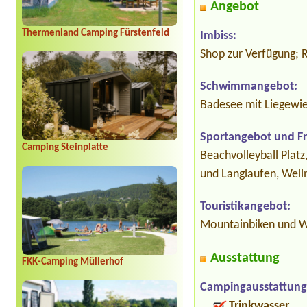
Angebot
Thermenland Camping Fürstenfeld
Imbiss:
Shop zur Verfügung; 
Schwimmangebot:
Badesee mit Liegewi
Sportangebot und Fre
Camping Steinplatte
Beachvolleyball Platz,
und Langlaufen, Wel
Touristikangebot:
Mountainbiken und W
Ausstattung
FKK-Camping Müllerhof
Campingausstattung
Trinkwasser