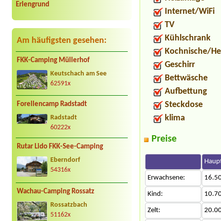
Erlengrund
Internet/WiFi
TV
Kühlschrank
Am häufigsten gesehen:
Kochnische/He
FKK-Camping Müllerhof
Geschirr
Keutschach am See
Bettwäsche
62591x
Aufbettung
Steckdose
Forellencamp Radstadt
klima
Radstadt
60222x
Preise
Rutar Lido FKK-See-Camping
Eberndorf
Haupt
54316x
Erwachsene:
16.5
Wachau-Camping Rossatz
Kind:
10.7
Rossatzbach
Zelt:
20.0
51162x