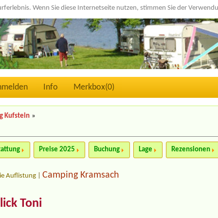
urferlebnis. Wenn Sie diese Internetseite nutzen, stimmen Sie der Verwen
nmelden
Info
Merkbox(
0
)
 Kufstein
»
tattung
Preise 2025
Buchung
Lage
Rezensionen
Camping Kramsach
ie Auflistung
|
ick Toni