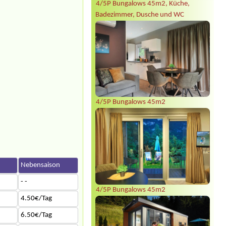
4/5P Bungalows 45m2, Küche,
Badezimmer, Dusche und WC
4/5P Bungalows 45m2
n
Nebensaison
- -
4/5P Bungalows 45m2
4.50€/Tag
6.50€/Tag