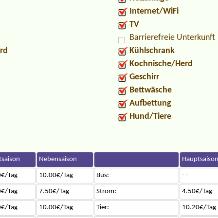
Internet/WiFi
TV
Barrierefreie Unterkunft
rd
Kühlschrank
Kochnische/Herd
Geschirr
Bettwäsche
Aufbettung
Hund/Tiere
saison
Nebensaison
Hauptsaiso
0€/Tag
10.00€/Tag
Bus:
- -
0€/Tag
7.50€/Tag
Strom:
4.50€/Tag
0€/Tag
10.00€/Tag
Tier:
10.20€/Tag