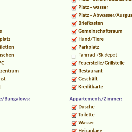
Platz - wasser
Platz - Abwasser/Ausgu
Briefkasten
e
Gemeinschaftsraum
platz
Hund/Tiere
iletten
Parkplatz
Duschen
Fahrrad-/Skidepot
PC
Feuerstelle/Grillstelle
ozentrum
Restaurant
nst
Geschäft
t
Kreditkarte
e/Bungalows:
Appartements/Zimmer:
Dusche
Toilette
Wasser
Heizanlage