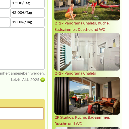
3.50€/Tag
42.00€/Tag
32.00€/Tag
2+2P Panorama Chalets, Küche,
Badezimmer, Dusche und WC
einheit angegeben werden.
2+2P Panorama Chalets
Letzte Akt. 2025
2P Studios, Küche, Badezimmer,
Dusche und WC