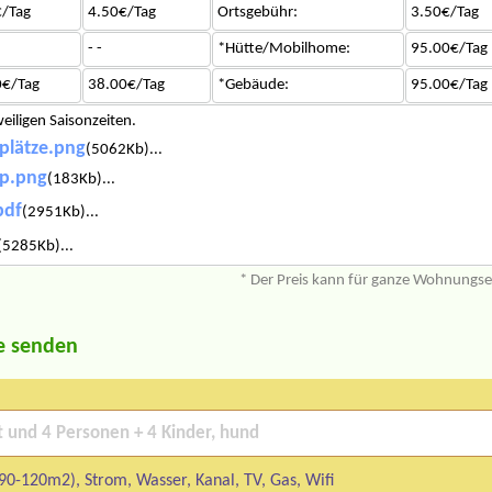
/Tag
4.50€/Tag
Ortsgebühr:
3.50€/Tag
- -
*Hütte/Mobilhome:
95.00€/Tag
0€/Tag
38.00€/Tag
*Gebäude:
95.00€/Tag
weiligen Saisonzeiten.
lplätze.png
(5062Kb)...
mp.png
(183Kb)...
pdf
(2951Kb)...
(5285Kb)...
* Der Preis kann für ganze Wohnungs
e senden
90-120m2), Strom, Wasser, Kanal, TV, Gas, Wifi