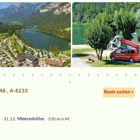
46 , A-6233
Route suchen »
Meereshöhe:
 - 31.12.
520 m ü.M.