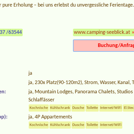
r pure Erholung – bei uns erlebst du unvergessliche Ferientage
337 /63544
www.camping-seeblick.at
Buchung/Anfra
ja
ja, 230x Platz(90-120m2), Strom, Wasser, Kanal, T
en:
ja, Mountain Lodges, Panorama Chalets, Studios 
Schlaffässer
Kochnische
Kühlschrank
Dusche
Toilette
Internet/WiFi
El.Ste
p):
ja, 4P Appartements
Kochnische
Kühlschrank
Dusche
Toilette
Internet/WiFi