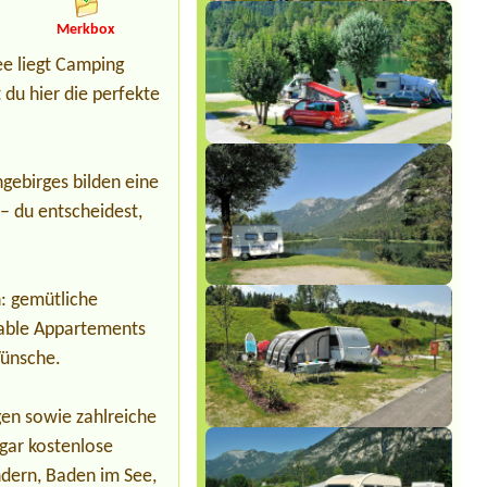
Termin ab 2026-07-25 |
Seecamp Zell
Merkbox
am See
1x Stellplatz
ee liegt Camping
 du hier die perfekte
gebirges bilden eine
 – du entscheidest,
: gemütliche
table Appartements
Wünsche.
en sowie zahlreiche
gar kostenlose
ndern, Baden im See,