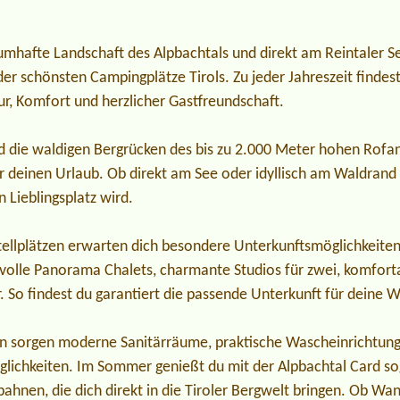
aumhafte Landschaft des Alpbachtals und direkt am Reintaler S
 der schönsten Campingplätze Tirols. Zu jeder Jahreszeit findest
r, Komfort und herzlicher Gastfreundschaft.
nd die waldigen Bergrücken des bis zu 2.000 Meter hohen Rofan
für deinen Urlaub. Ob direkt am See oder idyllisch am Waldrand
n Lieblingsplatz wird.
ellplätzen erwarten dich besondere Unterkunftsmöglichkeiten
lvolle Panorama Chalets, charmante Studios für zwei, komfor
r. So findest du garantiert die passende Unterkunft für deine 
n sorgen moderne Sanitärräume, praktische Wascheinrichtung
öglichkeiten. Im Sommer genießt du mit der Alpbachtal Card so
bahnen, die dich direkt in die Tiroler Bergwelt bringen. Ob Wa