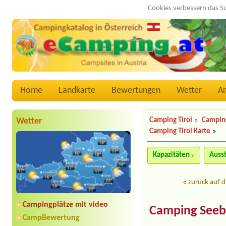
Cookies verbessern das S
Home
Landkarte
Bewertungen
Wetter
A
Wetter
Camping Tirol
»
Camping
Camping Tirol Karte
»
Kapazitäten
Auss
«
zurück auf d
Campingplätze mit video
Camping Seebl
CampBewertung