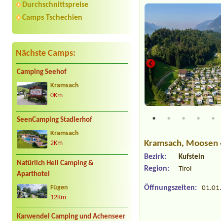
Durchschnittspreise
Camps Tschechien
Nächste Camps:
Camping Seehof
Kramsach
0Km
ts
SeenCamping Stadlerhof
Kramsach
Kramsach
, Moosen 
2Km
Bezirk:
Kufstein
Natürlich Hell Camping &
Region:
Tirol
Aparthotel
Öffnungszeiten:
01.01.
Fügen
12Km
Karwendel Camping und Achenseer