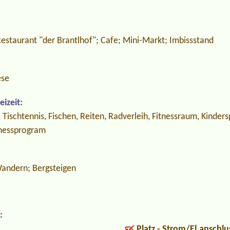
Restaurant "der Brantlhof"; Cafe; Mini-Markt; Imbissstand
ese
izeit:
 Tischtennis, Fischen, Reiten, Radverleih, Fitnessraum, Kinders
lnessprogram
andern; Bergsteigen
:
Platz - Strom/El.anschlu