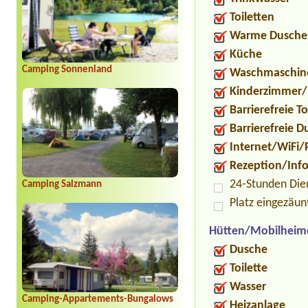
Toiletten
Warme Dusche
Küche
Camping Sonnenland
Waschmaschin
Kinderzimmer/
Barrierefreie To
Barrierefreie 
Internet/WiFi/
Rezeption/Inf
24-Stunden Die
Camping Salzmann
Platz eingezäun
Hütten/Mobilheim
Dusche
Toilette
Wasser
Camping-Appartements-Bungalows
Heizanlage