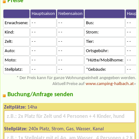
Preise
Hauptsaison
Nebensaison
Haupt
Erwachsene:
- -
- -
Bus:
- -
Kind:
- -
- -
Strom:
- -
Zelt:
- -
- -
Tier:
- -
Auto:
- -
- -
Ortsgebühr:
- -
Moto:
- -
- -
*Hütte/Mobilhome:
- -
Stellplatz:
- -
- -
*Gebäude:
- -
* Der Preis kann für ganze Wohnungseinheit angegeben werden.
Aktuell Preise auf
www.camping-halbach.at
»
Buchung/Anfrage senden
Zeltplätze:
14ha
Stellplätze:
240x Platz, Strom, Gas, Wasser, Kanal