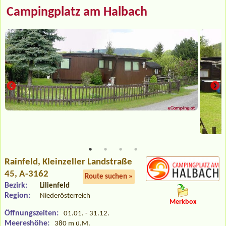
Campingplatz am Halbach
Rainfeld
, Kleinzeller Landstraße
45, A-3162
Route suchen »
Bezirk:
Lilienfeld
Region:
Niederösterreich
Merkbox
Öffnungszeiten:
01.01. - 31.12.
Meereshöhe:
380 m ü.M.