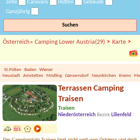
Zelte
Caravans
Hütten
Gebäude
Ganzjährig
Suchen
>
>
Österreich»
Camping Lower Austria(29)
Karte
St.Pölten
Baden
Wiener
Neustadt
Amstetten
Mödling
Gänserndorf
Neunkirchen
Krems
Me
Terrassen Camping
Traisen
Traisen
Niederösterreich
Bezirk
Lilienfeld