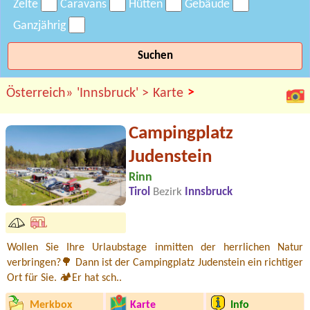
Zelte
Caravans
Hütten
Gebäude
Ganzjährig
Suchen
>
Österreich»
'Innsbruck' >
Karte
Campingplatz
Judenstein
Rinn
Tirol
Bezirk
Innsbruck
Wollen Sie Ihre Urlaubstage inmitten der herrlichen Natur
verbringen?🌳 Dann ist der Campingplatz Judenstein ein richtiger
Ort für Sie. 🏕Er hat sch..
Merkbox
Karte
Info