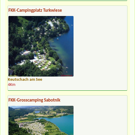
FKK-Campingplatz Turkwiese
Keutschach am See
4Km
FKK-Grosscamping Sabotnik