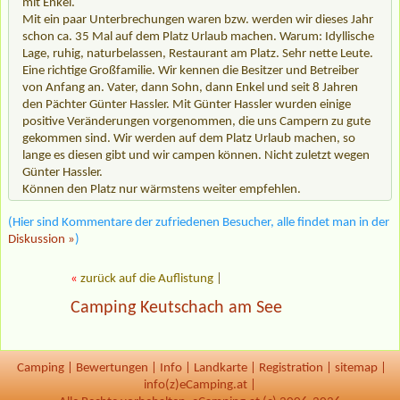
mit Enkel.
Mit ein paar Unterbrechungen waren bzw. werden wir dieses Jahr
schon ca. 35 Mal auf dem Platz Urlaub machen. Warum: Idyllische
Lage, ruhig, naturbelassen, Restaurant am Platz. Sehr nette Leute.
Eine richtige Großfamilie. Wir kennen die Besitzer und Betreiber
von Anfang an. Vater, dann Sohn, dann Enkel und seit 8 Jahren
den Pächter Günter Hassler. Mit Günter Hassler wurden einige
positive Veränderungen vorgenommen, die uns Campern zu gute
gekommen sind. Wir werden auf dem Platz Urlaub machen, so
lange es diesen gibt und wir campen können. Nicht zuletzt wegen
Günter Hassler.
Können den Platz nur wärmstens weiter empfehlen.
(Hier sind Kommentare der zufriedenen Besucher, alle findet man in der
Diskussion »
)
«
zurück auf die Auflistung
|
Camping Keutschach am See
Camping
|
Bewertungen
|
Info
|
Landkarte
|
Registration
|
sitemap
|
info(z)eCamping.at |