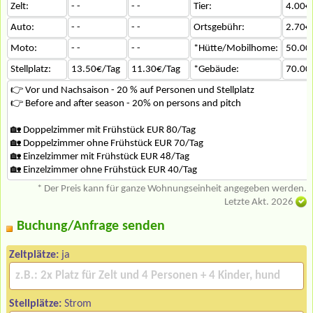
Zelt:
- -
- -
Tier:
4.00€
Auto:
- -
- -
Ortsgebühr:
2.70€
Moto:
- -
- -
*Hütte/Mobilhome:
50.00
Stellplatz:
13.50€/Tag
11.30€/Tag
*Gebäude:
70.00
👉 Vor und Nachsaison - 20 % auf Personen und Stellplatz
👉 Before and after season - 20% on persons and pitch
🏡 Doppelzimmer mit Frühstück EUR 80/Tag
🏡 Doppelzimmer ohne Frühstück EUR 70/Tag
🏡 Einzelzimmer mit Frühstück EUR 48/Tag
🏡 Einzelzimmer ohne Frühstück EUR 40/Tag
* Der Preis kann für ganze Wohnungseinheit angegeben werden.
Letzte Akt. 2026
Buchung/Anfrage senden
Zeltplätze:
ja
Stellplätze:
Strom