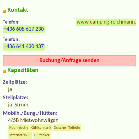
Kontakt
www.camping-reichmann.a
Telefon:
+436 608 617 230
Telefon:
+436 641 430 437
Buchung/Anfrage senden
Kapazitäten
Zeltplätze:
ja
Stellplätze:
ja, Strom
Mobilh./Bung./Hütten:
4/5B Mietwohnwägen
Kochnische
Kühlschrank
Dusche
Toilette
Internet/WiFi
El.Stecker