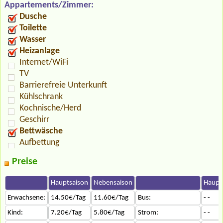
Appartements/Zimmer:
Dusche
Toilette
Wasser
Heizanlage
Internet/WiFi
TV
Barrierefreie Unterkunft
Kühlschrank
Kochnische/Herd
Geschirr
Bettwäsche
Aufbettung
Preise
Hauptsaison
Nebensaison
Haupt
Erwachsene:
14.50€/Tag
11.60€/Tag
Bus:
- -
Kind:
7.20€/Tag
5.80€/Tag
Strom:
- -