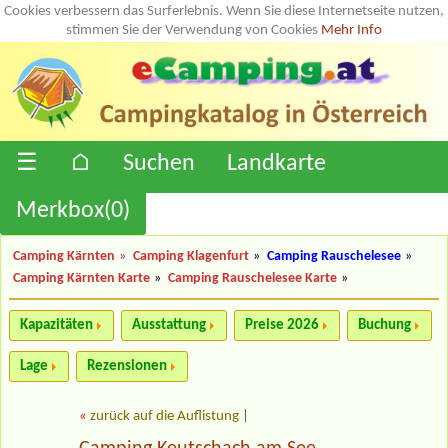
Cookies verbessern das Surferlebnis. Wenn Sie diese Internetseite nutzen,
stimmen Sie der Verwendung von Cookies
Mehr Info
☰
⌂
Suchen
Landkarte
Merkbox(
0
)
Camping Kärnten
»
Camping Klagenfurt
»
Camping Rauschelesee
»
Camping Kärnten Karte
»
Camping Rauschelesee Karte
»
Kapazitäten
Ausstattung
Preise 2026
Buchung
Lage
Rezensionen
«
zurück auf die Auflistung
|