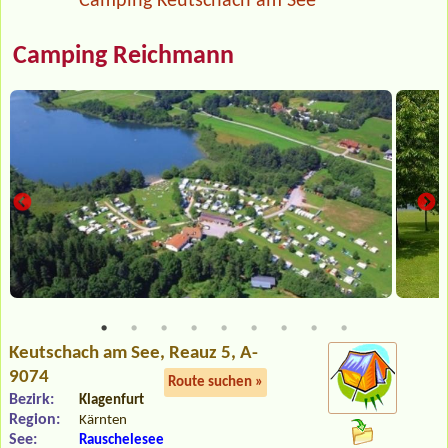
Camping Keutschach am See
Camping Reichmann
Keutschach am See
, Reauz 5, A-
9074
Route suchen »
Bezirk:
Klagenfurt
Region:
Kärnten
See:
Rauschelesee