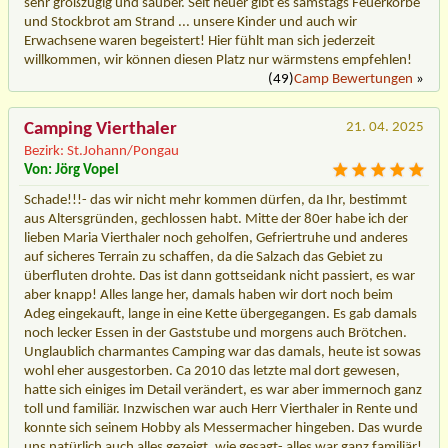
sehr großzügig und sauber. Seit heuer gibt es samstags Feuerkörbe
und Stockbrot am Strand ... unsere Kinder und auch wir
Erwachsene waren begeistert! Hier fühlt man sich jederzeit
willkommen, wir können diesen Platz nur wärmstens empfehlen!
(49)
Camp Bewertungen
»
Camping Vierthaler
21. 04. 2025
Bezirk: St.Johann/Pongau
Von: Jörg Vopel
Schade!!!- das wir nicht mehr kommen dürfen, da Ihr, bestimmt
aus Altersgründen, gechlossen habt. Mitte der 80er habe ich der
lieben Maria Vierthaler noch geholfen, Gefriertruhe und anderes
auf sicheres Terrain zu schaffen, da die Salzach das Gebiet zu
überfluten drohte. Das ist dann gottseidank nicht passiert, es war
aber knapp! Alles lange her, damals haben wir dort noch beim
Adeg eingekauft, lange in eine Kette übergegangen. Es gab damals
noch lecker Essen in der Gaststube und morgens auch Brötchen.
Unglaublich charmantes Camping war das damals, heute ist sowas
wohl eher ausgestorben. Ca 2010 das letzte mal dort gewesen,
hatte sich einiges im Detail verändert, es war aber immernoch ganz
toll und familiär. Inzwischen war auch Herr Vierthaler in Rente und
konnte sich seinem Hobby als Messermacher hingeben. Das wurde
uns natürlich auch alles gezeigt. wie gesagt- alles war ganz familiär!