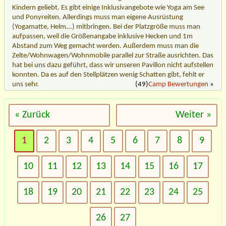
Kindern geliebt. Es gibt einige Inklusivangebote wie Yoga am See
und Ponyreiten. Allerdings muss man eigene Ausrüstung
(Yogamatte, Helm...) mitbringen. Bei der Platzgröße muss man
aufpassen, weil die Größenangabe inklusive Hecken und 1m
Abstand zum Weg gemacht werden. Außerdem muss man die
Zelte/Wohnwagen/Wohnmobile parallel zur Straße ausrichten. Das
hat bei uns dazu geführt, dass wir unseren Pavillon nicht aufstellen
konnten. Da es auf den Stellplätzen wenig Schatten gibt, fehlt er
uns sehr.
(49)
Camp Bewertungen
»
« Zurück
Weiter »
1
2
3
4
5
6
7
8
9
10
11
12
13
14
15
16
17
18
19
20
21
22
23
24
25
26
27