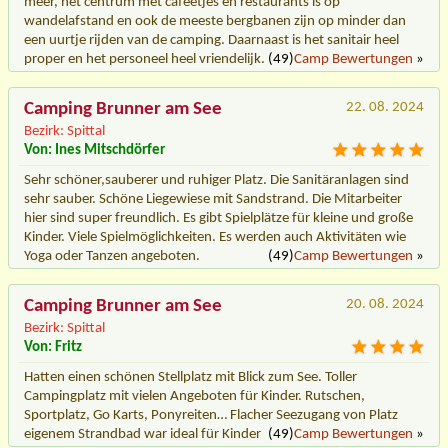
meer, het centrum met cafeetjes en restaurants is op
wandelafstand en ook de meeste bergbanen zijn op minder dan
een uurtje rijden van de camping. Daarnaast is het sanitair heel
proper en het personeel heel vriendelijk.
(49)
Camp Bewertungen
»
Camping Brunner am See
22. 08. 2024
Bezirk: Spittal
Von: Ines Mitschdörfer
Sehr schöner,sauberer und ruhiger Platz. Die Sanitäranlagen sind
sehr sauber. Schöne Liegewiese mit Sandstrand. Die Mitarbeiter
hier sind super freundlich. Es gibt Spielplätze für kleine und große
Kinder. Viele Spielmöglichkeiten. Es werden auch Aktivitäten wie
Yoga oder Tanzen angeboten.
(49)
Camp Bewertungen
»
Camping Brunner am See
20. 08. 2024
Bezirk: Spittal
Von: Fritz
Hatten einen schönen Stellplatz mit Blick zum See. Toller
Campingplatz mit vielen Angeboten für Kinder. Rutschen,
Sportplatz, Go Karts, Ponyreiten… Flacher Seezugang von Platz
eigenem Strandbad war ideal für Kinder
(49)
Camp Bewertungen
»