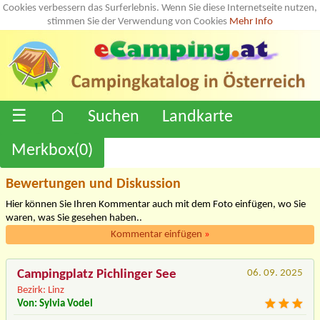
Cookies verbessern das Surferlebnis. Wenn Sie diese Internetseite nutzen,
stimmen Sie der Verwendung von Cookies
Mehr Info
☰
⌂
Suchen
Landkarte
Merkbox(
0
)
Bewertungen und Diskussion
Hier können Sie Ihren Kommentar auch mit dem Foto einfügen, wo Sie
waren, was Sie gesehen haben..
Kommentar einfügen
»
Campingplatz Pichlinger See
06. 09. 2025
Bezirk: Linz
Von: Sylvia Vodel