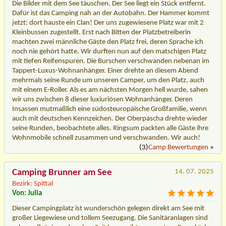
Die Bilder mit dem See täuschen. Der See liegt ein Stück entfernt.
Dafür ist das Camping nah an der Autobahn. Der Hammer kommt
jetzt: dort hauste ein Clan! Der uns zugewiesene Platz war mit 2
Kleinbussen zugestellt. Erst nach Bitten der Platzbetreiberin
machten zwei männliche Gäste den Platz frei, deren Sprache ich
noch nie gehört hatte. Wir durften nun auf den matschigen Platz
mit tiefen Reifenspuren. Die Burschen verschwanden nebenan im
Tappert-Luxus-Wohnanhänger. Einer drehte an diesem Abend
mehrmals seine Runde um unseren Camper, um den Platz, auch
mit einem E-Roller. Als es am nächsten Morgen hell wurde, sahen
wir uns zwischen 8 dieser luxiuriösen Wohnanhänger. Deren
Insassen mutmaßlich eine südosteuropäische Großfamilie, wenn
auch mit deutschen Kennzeichen. Der Oberpascha drehte wieder
seine Runden, beobachtete alles. Ringsum packten alle Gäste ihre
Wohnmobile schnell zusammen und verschwanden. Wir auch!
(3)
Camp Bewertungen
»
Camping Brunner am See
14. 07. 2025
Bezirk: Spittal
Von: Julia
Dieser Campingplatz ist wunderschön gelegen direkt am See mit
großer Liegewiese und tollem Seezugang. Die Sanitäranlagen sind