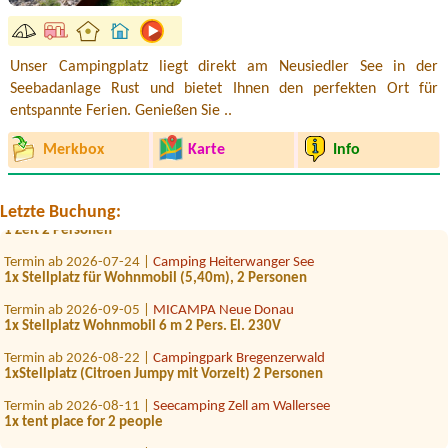
Unser Campingplatz liegt direkt am Neusiedler See in der
Seebadanlage Rust und bietet Ihnen den perfekten Ort für
entspannte Ferien. Genießen Sie ..
Termin ab 2026-08-21 |
Campingplatz Neufelder See
2x Platz für Zelt und 7 Personen
Merkbox
Karte
Info
Termin ab 2026-08-13 |
Camping Murinsel
1000
Letzte Buchung:
Termin ab 2026-08-15 |
Camping via Claudiasee
1 Zelt 2 Personen
Termin ab 2026-07-24 |
Camping Heiterwanger See
1x Stellplatz für Wohnmobil (5,40m), 2 Personen
Termin ab 2026-09-05 |
MICAMPA Neue Donau
1x Stellplatz Wohnmobil 6 m 2 Pers. El. 230V
Termin ab 2026-08-22 |
Campingpark Bregenzerwald
1xStellplatz (Citroen Jumpy mit Vorzelt) 2 Personen
Termin ab 2026-08-11 |
Seecamping Zell am Wallersee
1x tent place for 2 people