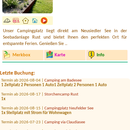
Unser Campingplatz liegt direkt am Neusiedler See in der
Seebadanlage Rust und bietet Ihnen den perfekten Ort für
Termin ab 2026-08-01 |
Storchencamp Rust
Bungalow, 2 adults, 2 children
entspannte Ferien. Genießen Sie ..
Termin ab 2026-08-01 |
Camping Oggau
Merkbox
Karte
Info
1×stellplatz wohnmobil 2 pers
Termin ab 2026-08-07 |
Camping via Claudiasee
1x Stellplatz Kleinbus ohne Strom
Letzte Buchung:
Termin ab 2026-08-04 |
Camping am Badesee
1 Zeltplatz 2 Personen 1 Auto1 Zeltplatz 2 Personen 1 Auto
Termin ab 2026-08-17 |
Storchencamp Rust
1x
Termin ab 2026-08-15 |
Campingplatz Neufelder See
1x Stellplatz mit Strom für Wohnwagen
Termin ab 2026-07-23 |
Camping via Claudiasee