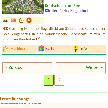
Keutschach am See
Kärnten
Bezirk
Klagenfurt
FKK-Camping Müllerhof liegt direkt am Südufer des Keutschacher
Sees, eingebettet in eine wunderschöne Landschaft, mitten im
schönsten Bundesland Ö..
Merkbox
Karte
Info
« Zurück
Weiter »
Termin ab 2026-08-22 |
Campingplatz Neufelder See
2x platt für 2 Zelte. 4 erw 5 kinder
1
2
Termin ab 2026-08-03 |
Gasthof & Camping Steinmann
1Stellplatz
Termin ab 2026-07-24 |
Campingplatz der Parktherme Bad Radkersburg
Letzte Buchung:
1x Zeltplatz für 2 Personen