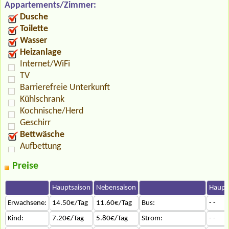
Appartements/Zimmer:
Dusche
Toilette
Wasser
Heizanlage
Internet/WiFi
TV
Barrierefreie Unterkunft
Kühlschrank
Kochnische/Herd
Geschirr
Bettwäsche
Aufbettung
Preise
Hauptsaison
Nebensaison
Haupt
Erwachsene:
14.50€/Tag
11.60€/Tag
Bus:
- -
Kind:
7.20€/Tag
5.80€/Tag
Strom:
- -