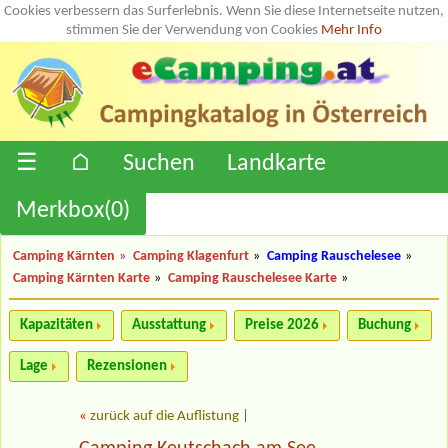
Cookies verbessern das Surferlebnis. Wenn Sie diese Internetseite nutzen,
stimmen Sie der Verwendung von Cookies
Mehr Info
☰
⌂
Suchen
Landkarte
Merkbox(
0
)
Camping Kärnten
»
Camping Klagenfurt
»
Camping Rauschelesee
»
Camping Kärnten Karte
»
Camping Rauschelesee Karte
»
Kapazitäten
Ausstattung
Preise 2026
Buchung
Lage
Rezensionen
«
zurück auf die Auflistung
|