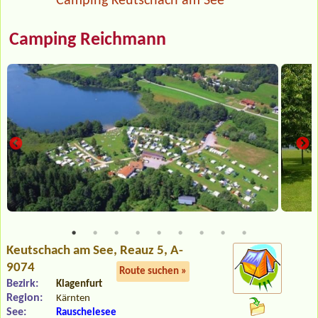
Camping Keutschach am See
Camping Reichmann
Keutschach am See
, Reauz 5, A-
9074
Route suchen »
Bezirk:
Klagenfurt
Region:
Kärnten
See:
Rauschelesee