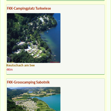
FKK-Campingplatz Turkwiese
Keutschach am See
4Km
FKK-Grosscamping Sabotnik