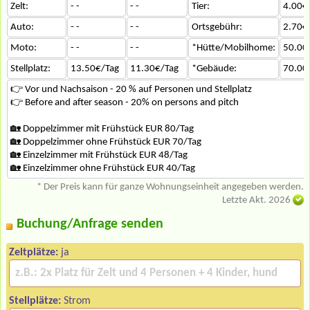
Zelt:
- -
- -
Tier:
4.00€
Auto:
- -
- -
Ortsgebühr:
2.70€
Moto:
- -
- -
*Hütte/Mobilhome:
50.00
Stellplatz:
13.50€/Tag
11.30€/Tag
*Gebäude:
70.00
👉 Vor und Nachsaison - 20 % auf Personen und Stellplatz
👉 Before and after season - 20% on persons and pitch
🏡 Doppelzimmer mit Frühstück EUR 80/Tag
🏡 Doppelzimmer ohne Frühstück EUR 70/Tag
🏡 Einzelzimmer mit Frühstück EUR 48/Tag
🏡 Einzelzimmer ohne Frühstück EUR 40/Tag
* Der Preis kann für ganze Wohnungseinheit angegeben werden.
Letzte Akt. 2026
Buchung/Anfrage senden
Zeltplätze:
ja
Stellplätze:
Strom