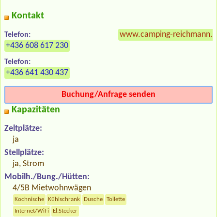
Kontakt
www.camping-reichmann.a
Telefon:
+436 608 617 230
Telefon:
+436 641 430 437
Buchung/Anfrage senden
Kapazitäten
Zeltplätze:
ja
Stellplätze:
ja, Strom
Mobilh./Bung./Hütten:
4/5B Mietwohnwägen
Kochnische
Kühlschrank
Dusche
Toilette
Internet/WiFi
El.Stecker