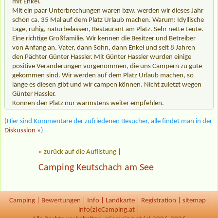
mit Enkel.
Mit ein paar Unterbrechungen waren bzw. werden wir dieses Jahr
schon ca. 35 Mal auf dem Platz Urlaub machen. Warum: Idyllische
Lage, ruhig, naturbelassen, Restaurant am Platz. Sehr nette Leute.
Eine richtige Großfamilie. Wir kennen die Besitzer und Betreiber
von Anfang an. Vater, dann Sohn, dann Enkel und seit 8 Jahren
den Pächter Günter Hassler. Mit Günter Hassler wurden einige
positive Veränderungen vorgenommen, die uns Campern zu gute
gekommen sind. Wir werden auf dem Platz Urlaub machen, so
lange es diesen gibt und wir campen können. Nicht zuletzt wegen
Günter Hassler.
Können den Platz nur wärmstens weiter empfehlen.
(Hier sind Kommentare der zufriedenen Besucher, alle findet man in der
Diskussion »
)
«
zurück auf die Auflistung
|
Camping Keutschach am See
Camping
|
Bewertungen
|
Info
|
Landkarte
|
Registration
|
sitemap
|
info(z)eCamping.at |