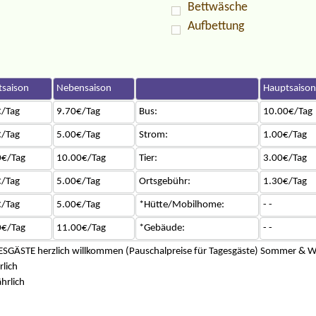
Bettwäsche
Aufbettung
saison
Nebensaison
Hauptsaison
/Tag
9.70€/Tag
Bus:
10.00€/Tag
/Tag
5.00€/Tag
Strom:
1.00€/Tag
0€/Tag
10.00€/Tag
Tier:
3.00€/Tag
/Tag
5.00€/Tag
Ortsgebühr:
1.30€/Tag
/Tag
5.00€/Tag
*Hütte/Mobilhome:
- -
0€/Tag
11.00€/Tag
*Gebäude:
- -
SGÄSTE herzlich willkommen (Pauschalpreise für Tagesgäste) Sommer & W
lich
hrlich