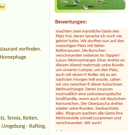
Der Hammer kommt jetzt: dort hauste
cker
ein Clan! Der uns zugewiesene Platz
war mit 2 Kleinbussen zugestellt. Erst
nach Bitten der Platzbetreiberin
Bewertungen:
machten zwei männliche Gäste den
Platz frei, deren Sprache ich noch nie
gehört hatte. Wir durften nun auf den
matschigen Platz mit tiefen
Reifenspuren. Die Burschen
verschwanden nebenan im Tappert-
staurant vorfinden.
Luxus-Wohnanhänger. Einer drehte an
he Homephage
diesem Abend mehrmals seine Runde
um unseren Camper, um den Platz,
auch mit einem E-Roller. Als es am
nächsten Morgen hell wurde, sahen
wir uns zwischen 8 dieser luxiuriösen
Wohnanhänger. Deren Insassen
mutmaßlich eine südosteuropäische
Großfamilie, wenn auch mit deutschen
Kennzeichen. Der Oberpascha drehte
wieder seine Runden, beobachtete
alles. Ringsum packten alle Gäste ihre
Wohnmobile schnell zusammen und
verschwanden. Wir auch!
z, Tennis, Reiten,
Julia
*****
 Umgebung - Rafting,
Dieser Campingplatz ist wunderschön
gelegen direkt am See mit großer