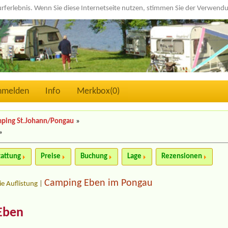
urferlebnis. Wenn Sie diese Internetseite nutzen, stimmen Sie der Verwen
nmelden
Info
Merkbox(
0
)
ping St.Johann/Pongau
»
»
tattung
Preise
Buchung
Lage
Rezensionen
Camping Eben im Pongau
ie Auflistung
|
Eben