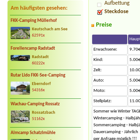
Aufbettung
Am häufigsten gesehen:
Steckdose
FKK-Camping Müllerhof
Preise
Keutschach am See
62591x
Haupt
Forellencamp Radstadt
Erwachsene:
9.70€
Radstadt
Kind:
5.00€
60222x
Zelt:
10.0
Rutar Lido FKK-See-Camping
Auto:
5.00€
Eberndorf
54316x
Moto:
5.00€
Stellplatz:
11.0
Wachau-Camping Rossatz
Sommer wie Winter TAGE
Rossatzbach
Wintercamping - Halbjähr
51162x
Sommercamping - Halbjä
Dauercamping - Jährlich
Almcamp Schatzlmühle
per Anfrage möglich !!!