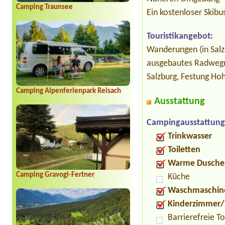
Camping Traunsee
Ein kostenloser Skibu
Touristikangebot:
Wanderungen (in Salz
ausgebautes Radwegne
Salzburg, Festung H
Camping Alpenferienpark Reisach
Ausstattung
Campingausstattung
Trinkwasser
Toiletten
Warme Dusche
Camping Gravogl-Fertner
Küche
Waschmaschin
Kinderzimmer/
Barrierefreie To