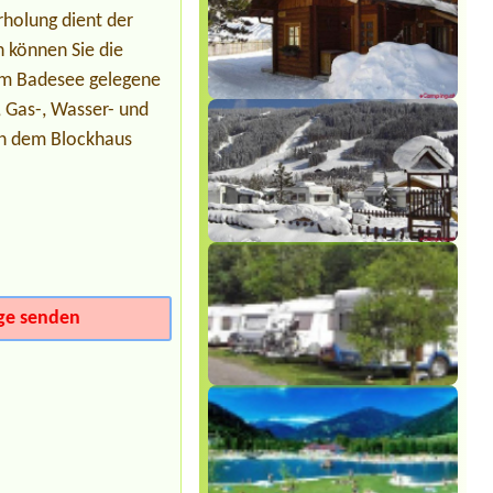
rholung dient der
Termin ab 2026-08-13 |
Panorama
Camp Zell am See
 können Sie die
1x apartment (2/3P), 2 adults + 1
 am Badesee gelegene
child (11 years)
-, Gas-, Wasser- und
in dem Blockhaus
ge senden
Sylvia Vodel
***
Die Bilder mit dem See täuschen. Der
See liegt ein Stück entfernt. Dafür ist
das Camping nah an der Autobahn.