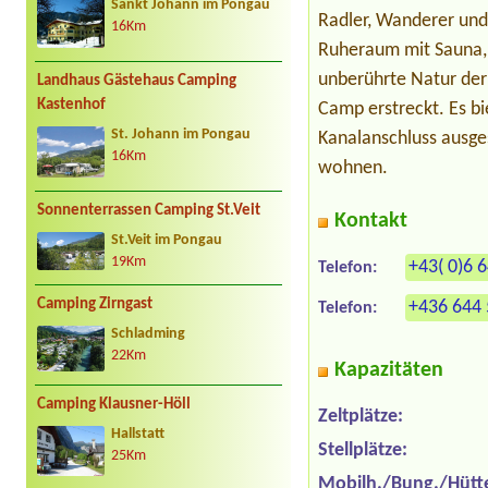
Sankt Johann im Pongau
Radler, Wanderer und 
16Km
Ruheraum mit Sauna,
unberührte Natur der
Landhaus Gästehaus Camping
Kastenhof
Camp erstreckt. Es bi
St. Johann im Pongau
Kanalanschluss ausge
16Km
wohnen.
Sonnenterrassen Camping St.Veit
Kontakt
St.Veit im Pongau
19Km
+43( 0)6 
Telefon:
Camping Zirngast
+436 644 
Telefon:
Schladming
22Km
Kapazitäten
Camping Klausner-Höll
Zeltplätze:
Hallstatt
Stellplätze:
25Km
Mobilh./Bung./Hütt