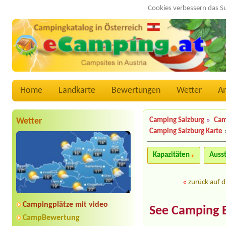
Cookies verbessern das S
Home
Landkarte
Bewertungen
Wetter
A
Wetter
Camping Salzburg
»
Cam
Camping Salzburg Karte
Kapazitäten
Auss
«
zurück auf d
Campingplätze mit video
See Camping 
CampBewertung