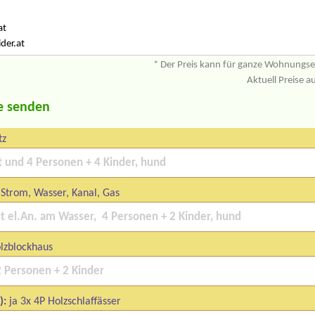
at
der.at
* Der Preis kann für ganze Wohnungs
Aktuell Preise a
e senden
tz
Strom, Wasser, Kanal, Gas
lzblockhaus
):
ja 3x 4P Holzschlaffässer