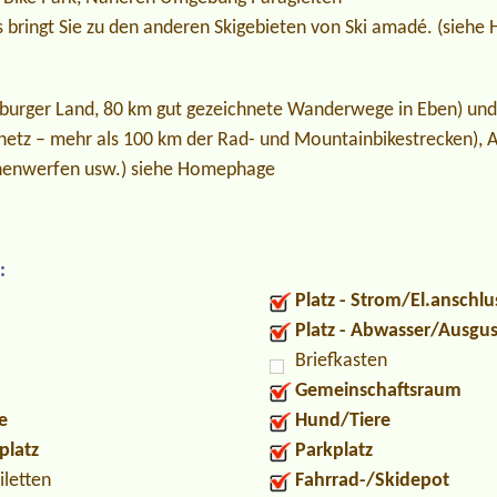
s bringt Sie zu den anderen Skigebieten von Ski amadé. (sieh
burger Land, 80 km gut gezeichnete Wanderwege in Eben) und
tz – mehr als 100 km der Rad- und Mountainbikestrecken), A
ohenwerfen usw.) siehe Homephage
:
Platz - Strom/El.anschlu
Platz - Abwasser/Ausgu
Briefkasten
Gemeinschaftsraum
e
Hund/Tiere
platz
Parkplatz
iletten
Fahrrad-/Skidepot