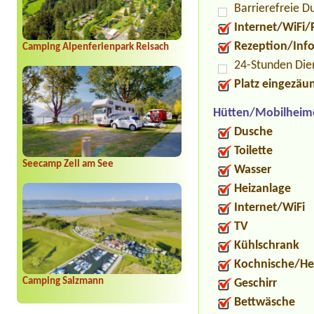
Barrierefreie D
Internet/WiFi/
Rezeption/Inf
Camping Alpenferienpark Reisach
24-Stunden Die
Platz eingezäu
Hütten/Mobilheim
Dusche
Toilette
Seecamp Zell am See
Wasser
Heizanlage
Internet/WiFi
TV
Kühlschrank
Kochnische/He
Camping Salzmann
Geschirr
Bettwäsche