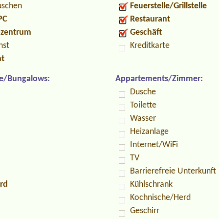
uschen
Feuerstelle/Grillstelle
PC
Restaurant
ozentrum
Geschäft
nst
Kreditkarte
nt
e/Bungalows:
Appartements/Zimmer:
Dusche
Toilette
Wasser
Heizanlage
Internet/WiFi
TV
Barrierefreie Unterkunft
rd
Kühlschrank
Kochnische/Herd
Geschirr