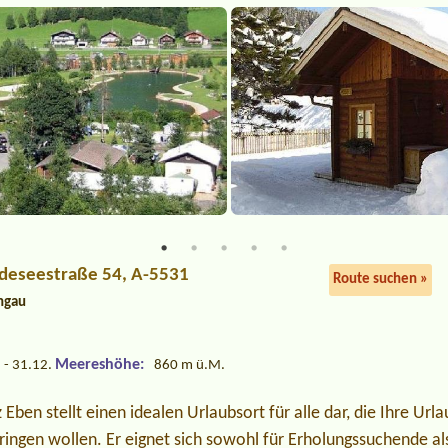
adeseestraße 54, A-5531
Route suchen »
ngau
Meereshöhe:
 - 31.12.
860 m ü.M.
Eben stellt einen idealen Urlaubsort für alle dar, die Ihre Url
ringen wollen. Er eignet sich sowohl für Erholungssuchende als