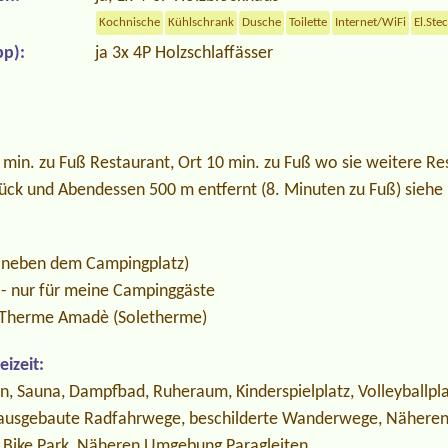
Kochnische
Kühlschrank
Dusche
Toilette
Internet/WiFi
El.Ste
p):
ja 3x 4P Holzschlaffässer
3 min. zu Fuß Restaurant, Ort 10 min. zu Fuß wo sie weitere Re
tück und Abendessen 500 m entfernt (8. Minuten zu Fuß) sie
t neben dem Campingplatz)
g - nur für meine Campinggäste
 Therme Amadè (Soletherme)
izeit:
n, Sauna, Dampfbad, Ruheraum, Kinderspielplatz, Volleyballplat
, ausgebaute Radfahrwege, beschilderte Wanderwege, Näheren
Bike Park, Näheren Umgebung Paragleiten