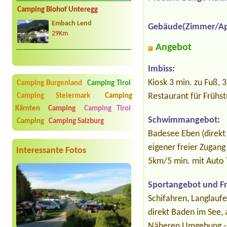
Camping Biohof Unteregg
Embach Lend
Gebäude(Zimmer/Ap
29Km
Angebot
Imbiss:
Kiosk 3 min. zu Fuß, 
Camping Burgenland
Camping Tirol
Restaurant für Frühs
Camping Steiermark
Camping
Kärnten
Camping
Camping Tirol
Schwimmangebot:
Camping
Camping Salzburg
Badesee Eben (direk
eigener freier Zugan
Interessante Fotos
5km/5 min. mit Auto
Sportangebot und Fre
Schifahren, Langlaufe
direkt Baden im See
Näheren Umgebung - 