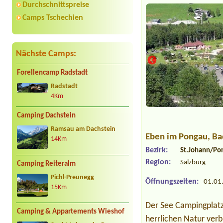
Durchschnittspreise
Camps Tschechien
Nächste Camps:
Forellencamp Radstadt
Radstadt
4Km
Camping Dachstein
Ramsau am Dachstein
Eben im Pongau
, B
14Km
Bezirk:
St.Johann/Po
Region:
Salzburg
Camping Reiteralm
Pichl-Preunegg
Öffnungszeiten:
01.01.
15Km
Der See Campingplatz 
Camping & Appartements Wieshof
herrlichen Natur verb