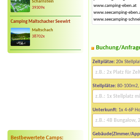
Scharnstein
www.camping-eben.at
39309x
www.seecamping-eben.
www.seecamping-schnei
Camping Maltschacher Seewirt
Maltschach
38702x
Buchung/Anfrag
Zeltplätze:
20x Stellpla
Stellplätze:
80-100m2, 
Unterkunft:
1x 4-6P Ho
Gebäude(Zimmer/App
Bestbewertete Camps: