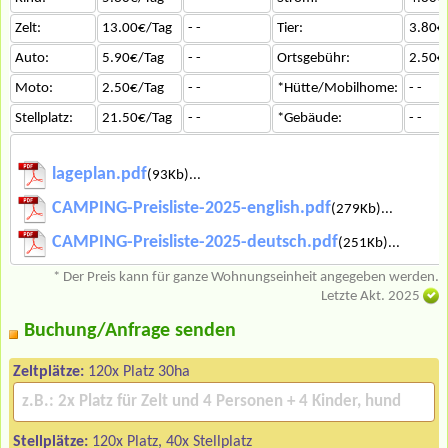
Zelt:
13.00€/Tag
- -
Tier:
3.80€
Auto:
5.90€/Tag
- -
Ortsgebühr:
2.50€
Moto:
2.50€/Tag
- -
*Hütte/Mobilhome:
- -
Stellplatz:
21.50€/Tag
- -
*Gebäude:
- -
lageplan.pdf
(93Kb)...
CAMPING-Preisliste-2025-english.pdf
(279Kb)...
CAMPING-Preisliste-2025-deutsch.pdf
(251Kb)...
* Der Preis kann für ganze Wohnungseinheit angegeben werden.
Letzte Akt. 2025
Buchung/Anfrage senden
Zeltplätze:
120x Platz 30ha
Stellplätze:
120x Platz, 40x Stellplatz