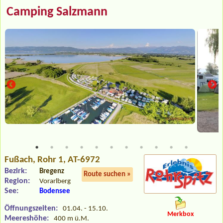
Camping Salzmann
Fußach
, Rohr 1, AT-6972
Bezirk:
Bregenz
Route suchen »
Region:
Vorarlberg
See:
Bodensee
Öffnungszeiten:
01.04. - 15.10.
Merkbox
Meereshöhe:
400 m ü.M.