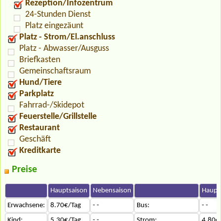
Rezeption/Infozentrum
24-Stunden Dienst
Platz eingezäunt
Platz - Strom/El.anschluss
Platz - Abwasser/Ausguss
Briefkasten
Gemeinschaftsraum
Hund/Tiere
Parkplatz
Fahrrad-/Skidepot
Feuerstelle/Grillstelle
Restaurant
Geschäft
Kreditkarte
Preise
Hauptsaison
Nebensaison
Haupt
Erwachsene:
8.70€/Tag
- -
Bus:
- -
Kind:
5.30€/Tag
- -
Strom:
4.80€