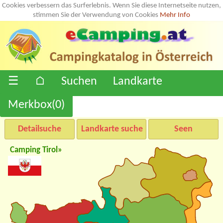
Cookies verbessern das Surferlebnis. Wenn Sie diese Internetseite nutzen,
stimmen Sie der Verwendung von Cookies
Mehr Info
☰
⌂
Suchen
Landkarte
Merkbox(
0
)
Detailsuche
Landkarte suche
Seen
Camping Tirol»