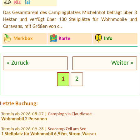
Das Gesamtareal des Campingplatzes Michelnhof beträgt über 3
Hektar und verfügt über 130 Stellplätze für Wohnmobile und
Caravans, mit Größen von c..
Merkbox
Karte
Info
« Zurück
Weiter »
Termin ab 2026-07-23 |
Camping via Claudiasee
1
2
Termin ab 2026-07-28 |
Campingplatz Judenstein
1x Zelt für 2 Personen
Termin ab 2026-08-11 |
Camping Grabner GmbH
1x tent place for 2 people
Letzte Buchung:
Termin ab 2026-08-07 |
Camping via Claudiasee
Wohnmobil 2 Personen
Termin ab 2026-09-28 |
Seecamp Zell am See
1 Stellplatz für Wohnmobil 6,99m, Strom ,Wasser