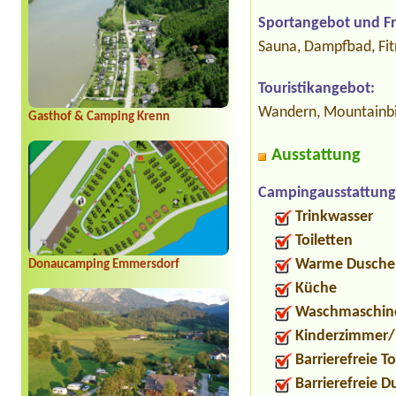
Sportangebot und Fre
Sauna, Dampfbad, Fit
Touristikangebot:
Wandern, Mountainbik
Gasthof & Camping Krenn
Ausstattung
Campingausstattung
Trinkwasser
Toiletten
Warme Dusche
Donaucamping Emmersdorf
Küche
Waschmaschin
Kinderzimmer/
Barrierefreie To
Barrierefreie 