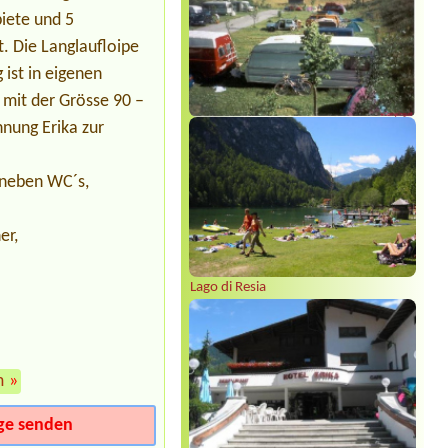
Termin ab 2026-08-15 |
Camping via
biete und 5
Claudiasee
1 Zelt 2 Personen
. Die Langlaufloipe
ist in eigenen
Termin ab 2026-08-11 |
Camping
Traunsee
mit der Grösse 90 –
1x tent spot
nung Erika zur
 neben WC´s,
er,
Lago di Resia
m
»
ge senden