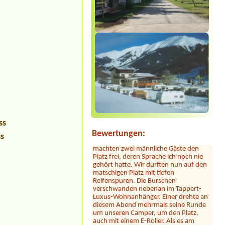
Sylvia Vodel
***
Die Bilder mit dem See täuschen. Der
See liegt ein Stück entfernt. Dafür ist
das Camping nah an der Autobahn.
Der Hammer kommt jetzt: dort hauste
ein Clan! Der uns zugewiesene Platz
war mit 2 Kleinbussen zugestellt. Erst
ss
nach Bitten der Platzbetreiberin
Bewertungen:
ss
machten zwei männliche Gäste den
Platz frei, deren Sprache ich noch nie
gehört hatte. Wir durften nun auf den
matschigen Platz mit tiefen
Reifenspuren. Die Burschen
verschwanden nebenan im Tappert-
Luxus-Wohnanhänger. Einer drehte an
diesem Abend mehrmals seine Runde
um unseren Camper, um den Platz,
auch mit einem E-Roller. Als es am
nächsten Morgen hell wurde, sahen
wir uns zwischen 8 dieser luxiuriösen