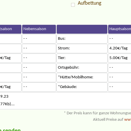
Aufbettung
saison
Nebensaison
Hauptsaiso
- -
Bus:
- -
- -
Strom:
4.20€/Tag
0€/Tag
- -
Tier:
5.00€/Tag
- -
Ortsgebühr:
- -
- -
*Hütte/Mobilhome:
- -
0€/Tag
- -
*Gebäude:
- -
09.23
(77Kb)...
* Der Preis kann für ganze Wohnungs
Aktuell Preise auf
www