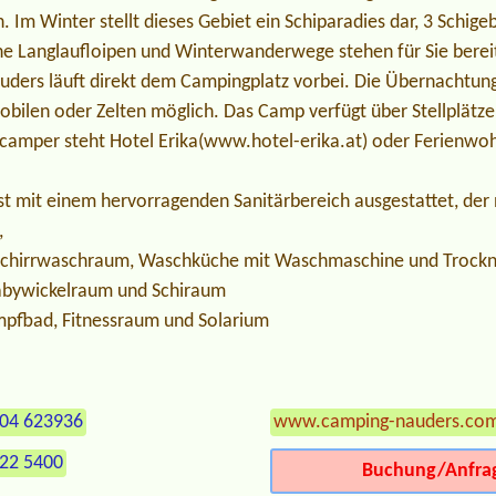
Im Winter stellt dieses Gebiet ein Schiparadies dar, 3 Schige
he Langlaufloipen und Winterwanderwege stehen für Sie bereit
ders läuft direkt dem Campingplatz vorbei. Die Übernachtung 
en oder Zelten möglich. Das Camp verfügt über Stellplätze 
tcamper steht Hotel Erika(www.hotel-erika.at) oder Ferienwoh
st mit einem hervorragenden Sanitärbereich ausgestattet, der
,
chirrwaschraum, Waschküche mit Waschmaschine und Trockn
Babywickelraum und Schiraum
mpfbad, Fitnessraum und Solarium
504 623936
www.camping-nauders.co
022 5400
Buchung/Anfra