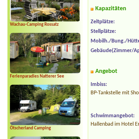
Kapazitäten
Zeltplätze:
Wachau-Camping Rossatz
Stellplätze:
Mobilh./Bung./Hütt
Gebäude(Zimmer/Ap
Angebot
Ferienparadies Natterer See
Imbiss:
BP-Tankstelle mit Sho
Schwimmangebot:
Hallenbad im Hotel Er
Ötscherland Camping