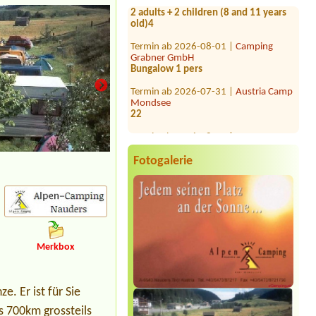
old)4
Termin ab 2026-08-01 |
Camping
Grabner GmbH
Bungalow 1 pers
Termin ab 2026-07-31 |
Austria Camp
Mondsee
22
Termin ab 2026-08-01 |
Stausee
Camping
1x Stellplatz mi el.An, 1 Person + 2
Kinder
Lago di Resia
Fotogalerie
Termin ab 2026-08-01 |
Camping
Ötztal Längenfeld
1x Stellplatz für WOMO (7,5m) 2 Erw.
2 Jug. (16 J.) 1 Kind, 1 Hund,
Termin ab 2026-08-16 |
Forellencamp
Radstadt
Merkbox
Stellplatz Wowa L=7,5mB=2,50 2Pers.
Termin ab 2026-08-31 |
Campingplatz
Neufelder See
. Er ist für Sie
1×Zeltolatz für 2 Personen
s 700km grossteils