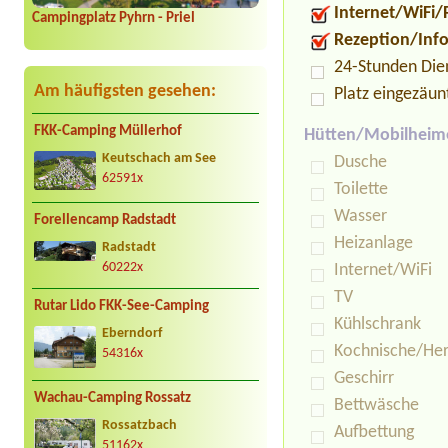
Internet/WiFi/
Campingplatz Pyhrn - Priel
Rezeption/Inf
24-Stunden Die
Am häufigsten gesehen:
Platz eingezäun
FKK-Camping Müllerhof
Hütten/Mobilheim
Keutschach am See
Dusche
62591x
Toilette
Wasser
Forellencamp Radstadt
Heizanlage
Radstadt
Internet/WiFi
60222x
TV
Rutar Lido FKK-See-Camping
Kühlschrank
Eberndorf
Kochnische/He
54316x
Geschirr
Wachau-Camping Rossatz
Bettwäsche
Rossatzbach
Aufbettung
51162x