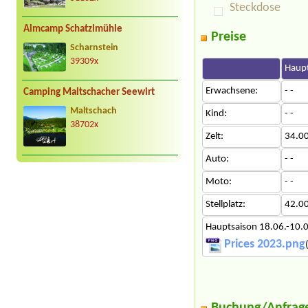
Steckdose
Almcamp Schatzlmühle
Preise
Scharnstein
39309x
Haupt
Erwachsene:
- -
Camping Maltschacher Seewirt
Maltschach
Kind:
- -
38702x
Zelt:
34.0
Auto:
- -
Moto:
- -
Stellplatz:
42.0
Hauptsaison 18.06.-10.
Prices 2023.png