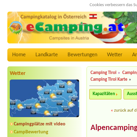
Cookies verbessern das S
Home
Landkarte
Bewertungen
Wetter
A
Wetter
Camping Tirol
»
Campin
Camping Tirol Karte
»
Kapazitäten
Auss
«
zurück auf d
Campingplätze mit video
Alpencamping
CampBewertung