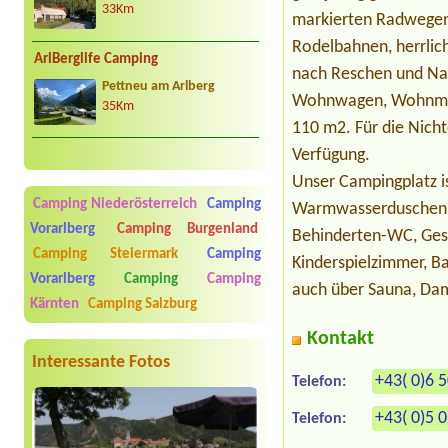
33Km
markierten Radwegen. 
Rodelbahnen, herrlic
ArlBerglife Camping
nach Reschen und Nau
Pettneu am Arlberg
Wohnwagen, Wohnmobil
35Km
110 m2. Für die Nich
Verfügung.
Unser Campingplatz i
Camping Niederösterreich
Camping
Warmwasserduschen
Vorarlberg
Camping Burgenland
Behinderten-WC, Ges
Camping Steiermark
Camping
Kinderspielzimmer, 
Vorarlberg
Camping
Camping
auch über Sauna, Da
Kärnten
Camping Salzburg
Kontakt
Interessante Fotos
+43( 0)6 
Telefon:
+43( 0)5 
Telefon: