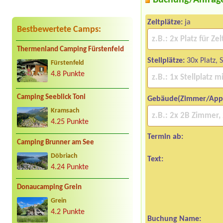
Buchung/Anfrag
Zeltplätze:
ja
Bestbewertete Camps:
Thermenland Camping Fürstenfeld
Stellplätze:
30x Platz, 
Fürstenfeld
4.8 Punkte
Camping Seeblick Toni
Gebäude(Zimmer/App
Kramsach
4.25 Punkte
Termin ab:
Camping Brunner am See
Döbriach
Text:
4.24 Punkte
Donaucamping Grein
Grein
4.2 Punkte
Buchung Name: