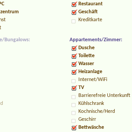
PC
Restaurant
ozentrum
Geschäft
nst
Kreditkarte
t
e/Bungalows:
Appartements/Zimmer:
Dusche
Toilette
Wasser
Heizanlage
Internet/WiFi
TV
Barrierefreie Unterkunft
rd
Kühlschrank
Kochnische/Herd
Geschirr
Bettwäsche