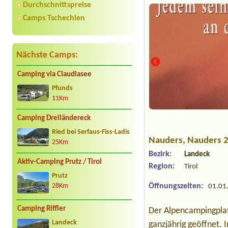
Durchschnittspreise
Camps Tschechien
Nächste Camps:
Camping via Claudiasee
Pfunds
11Km
Camping Dreiländereck
Ried bei Serfaus-Fiss-Ladis
Nauders
, Nauders 
25Km
Bezirk:
Landeck
Aktiv-Camping Prutz / Tirol
Region:
Tirol
Prutz
Öffnungszeiten:
01.01.
28Km
Camping Riffler
Der Alpencampingplatz
Landeck
ganzjährig geöffnet.