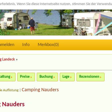
urferlebnis. Wenn Sie diese Internetseite nutzen, stimmen Sie der Verwen
nmelden
Info
Merkbox(
0
)
g Landeck
»
tattung
Preise
Buchung
Lage
Rezensionen
Camping Nauders
ie Auflistung
|
 Nauders