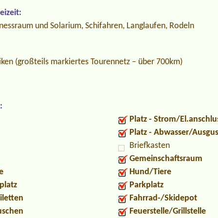
izeit:
nessraum und Solarium, Schifahren, Langlaufen, Rodeln
en (großteils markiertes Tourennetz – über 700km)
:
Platz - Strom/El.anschlu
Platz - Abwasser/Ausgu
Briefkasten
Gemeinschaftsraum
e
Hund/Tiere
platz
Parkplatz
iletten
Fahrrad-/Skidepot
Duschen
Feuerstelle/Grillstelle