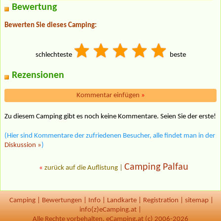
Bewertung
Bewerten Sie dieses Camping:
schlechteste
beste
Rezensionen
Kommentar einfügen
»
Zu diesem Camping gibt es noch keine Kommentare. Seien Sie der erste!
(Hier sind Kommentare der zufriedenen Besucher, alle findet man in der
Diskussion »
)
Camping Palfau
«
zurück auf die Auflistung
|
Camping
|
Bewertungen
|
Info
|
Landkarte
|
Registration
|
sitemap
|
info(z)eCamping.at |
Alle Rechte vorbehalten, eCamping.at (c) 2006-2026