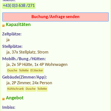
Telefon:
+43( 0)3 638 /271
Buchung/Anfrage senden
Kapazitäten
Zeltplätze:
ja
Stellplätze:
ja, 37x Stellplatz, Strom
Mobilh./Bung./Hütten:
ja, 2x 5P Hütte, 1x 4P Wohnwagen
Dusche
Toilette
El.Stecker
Gebäude(Zimmer/App):
ja, 2P Zimmer, 24x Person
Kühlschrank
Dusche
Toilette
Angebot
Imbiss: