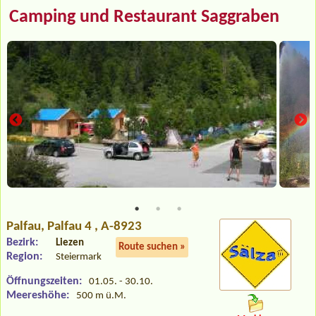
Camping und Restaurant Saggraben
Palfau
, Palfau 4 , A-8923
Bezirk:
Liezen
Route suchen »
Region:
Steiermark
Öffnungszeiten:
01.05. - 30.10.
Meereshöhe:
500 m ü.M.