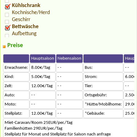
Kühlschrank
Kochnische/Herd
Geschirr
Bettwäsche
Aufbettung
Preise
Hauptsaison
Nebensaison
Haupt
Erwachsene:
8.00€/Tag
- -
Bus:
- -
Kind:
5.00€/Tag
- -
Strom:
6.00€
Zelt:
12.00€/Tag
- -
Tier:
- -
Auto:
- -
- -
Ortsgebühr:
2.50€
Moto:
- -
- -
*Hütte/Mobilhome:
29.00
Stellplatz:
12.00€/Tag
- -
*Gebäude:
25.00
Miet-Caravan/Room 25EUR/per./Tag
Familienhütten 29EUR/per./Tag
Stellplatz für Monat und Stellplatz für Saison nach anfrage