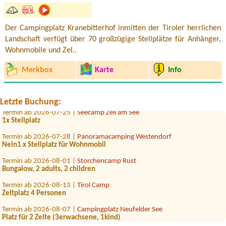
Der Campingplatz Kranebitterhof inmitten der Tiroler herrlichen
Termin ab 2026-08-07 |
Camping via Claudiasee
Landschaft verfügt über 70 großzügige Stellplätze für Anhänger,
1x Stellplatz Kleinbus ohne Strom
Wohnmobile und Zel..
Termin ab 2026-07-24 |
Campingplatz der Parktherme Bad Radkersburg
Merkbox
Karte
Info
1x Zeltplatz für 2 Personen
Termin ab 2026-07-25 |
Seecamping Hoffman
Wohnwagen, El. Anschluss, 2 Personen, 2 Hunde
Letzte Buchung:
Termin ab 2026-07-25 |
Seecamp Zell am See
1x Stellplatz
Termin ab 2026-07-28 |
Panoramacamping Westendorf
Nein1 x Stellplatz für Wohnmobil
Termin ab 2026-08-01 |
Storchencamp Rust
Bungalow, 2 adults, 2 children
Termin ab 2026-08-13 |
Tirol Camp
Zeltplatz 4 Personen
Termin ab 2026-08-07 |
Campingplatz Neufelder See
Platz für 2 Zelte (3erwachsene, 1kind)