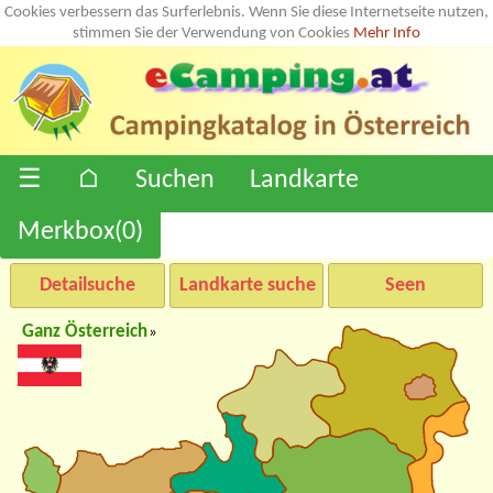
Cookies verbessern das Surferlebnis. Wenn Sie diese Internetseite nutzen,
stimmen Sie der Verwendung von Cookies
Mehr Info
☰
⌂
Suchen
Landkarte
Merkbox(
0
)
Detailsuche
Landkarte suche
Seen
Ganz Österreich
»