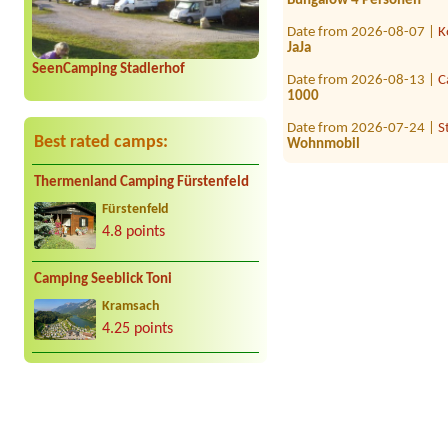
Date from 2026-08-07 |
K
JaJa
Date from 2026-08-13 |
C
SeenCamping Stadlerhof
1000
Date from 2026-07-24 |
S
Wohnmobil
Best rated camps:
Date from 2026-07-23 |
T
1x Zeltplatz für 2 Persone
Thermenland Camping Fürstenfeld
Date from 2026-08-04 |
C
Fürstenfeld
1 Wohnwagen mit Auto
4.8 points
Date from 2026-07-30 |
C
Camping Seeblick Toni
Kramsach
4.25 points