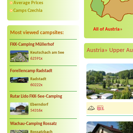
Average Prices
Camps Czechia
All of Austria
»
Most viewed campsites:
FKK-Camping Müllerhof
Austria»
Upper Au
Keutschach am See
62591x
Forellencamp Radstadt
Radstadt
60222x
Rutar Lido FKK-See-Camping
Eberndorf
54316x
Wachau-Camping Rossatz
Rossatzbach