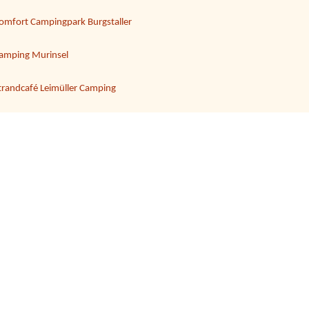
omfort Campingpark Burgstaller
amping Murinsel
trandcafé Leimüller Camping
hermenland Camping Fürstenfeld
n
amping Alpenwelt
amping Arneitz