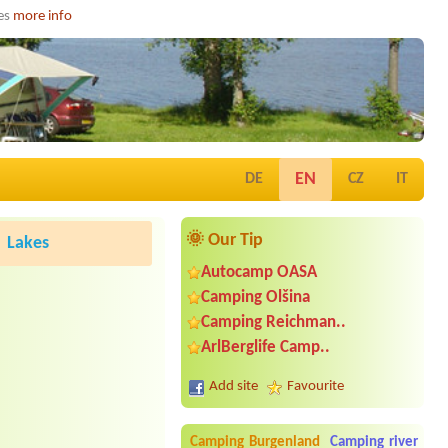
ies
more info
EN
DE
CZ
IT
🌞 Our Tip
Lakes
Autocamp OASA
Camping Olšina
Camping Reichman..
ArlBerglife Camp..
Add site
Favourite
Camping Burgenland
Camping river