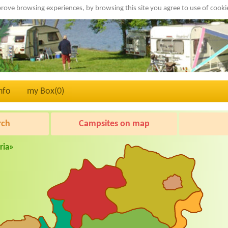
rove browsing experiences, by browsing this site you agree to use of cook
nfo
my Box(
0
)
rch
Campsites on map
ria»