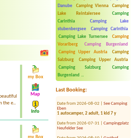
Danube
Camping Vienna
Camping
Lake Reintalersee
Camping
Carinthia
Camping Lake
stubenbergsee
Camping Carinthia
Camping Lake Turnersee
Camping
Vorarlberg
Camping Burgenland
Camping Upper Austria
Camping
Date from 2026-07-23 |
Thermenland
Salzburg
Camping Upper Austria
Camping Fürstenfeld
Camping Salzburg
Camping
1x Zeltplatz für 2 Personen
Burgenland
..
my Box
Date from 2026-07-29 |
Camp
MondSeeLand
1 zelt,2x person
Last Booking:
Map
beautiful
Date from 2026-08-02 |
See Camping
n the e..
Eben
1 autocamper, 2 adult, 1 kid 7 y
Info
Date from 2026-07-31 |
Campingplatz
Neufelder See
Date from 2026-08-10 |
Gasthof
my Box