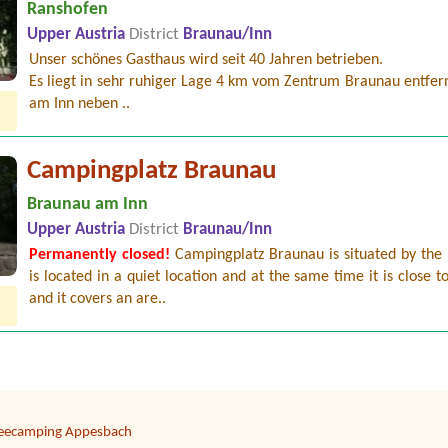
Ranshofen
Upper Austria
District
Braunau/Inn
Unser schönes Gasthaus wird seit 40 Jahren betrieben.
Es liegt in sehr ruhiger Lage 4 km vom Zentrum Braunau entfern
am Inn neben ..
Campingplatz Braunau
Braunau am Inn
Upper Austria
District
Braunau/Inn
Permanently closed!
Campingplatz Braunau is situated by the 
eecamping Wolfgangblick
is located in a quiet location and at the same time it is close to
and it covers an are..
amping Grabner GmbH
trandcafé Leimüller Camping
eecamping Appesbach