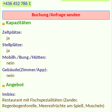
+436 452 786 1
Buchung/Anfrage senden
Kapazitäten
Zeltplätze:
ja
Stellplätze:
ja
Mobilh./Bung./Hütten:
nein
Gebäude(Zimmer/App):
nein
Angebot
Imbiss:
Restaurant mit Fischspezialitäten (Zander,
Regenbogenforelle, Meeresfrüchte am Spieß, Muscheln)