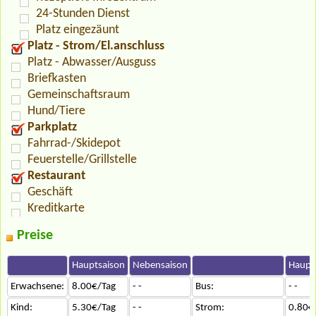
24-Stunden Dienst
Platz eingezäunt
Platz - Strom/El.anschluss
Platz - Abwasser/Ausguss
Briefkasten
Gemeinschaftsraum
Hund/Tiere
Parkplatz
Fahrrad-/Skidepot
Feuerstelle/Grillstelle
Restaurant
Geschäft
Kreditkarte
Preise
Hauptsaison
Nebensaison
Haupt
Erwachsene:
8.00€/Tag
- -
Bus:
- -
Kind:
5.30€/Tag
- -
Strom:
0.80€