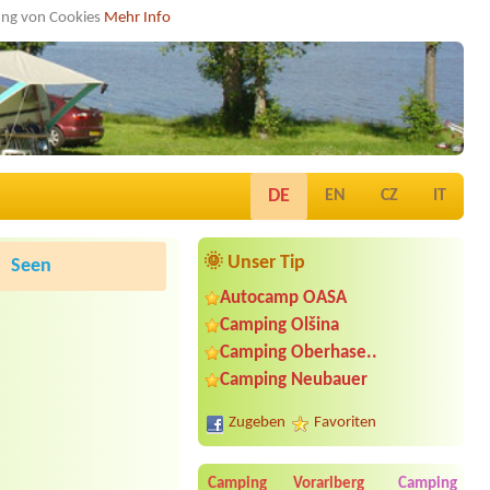
dung von Cookies
Mehr Info
DE
EN
CZ
IT
🌞 Unser Tip
Seen
Autocamp OASA
Camping Olšina
Camping Oberhase..
Camping Neubauer
Zugeben
Favoriten
Camping Vorarlberg
Camping