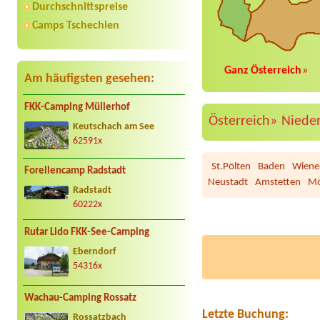
Durchschnittspreise
Camps Tschechien
Ganz Österreich
»
Am häufigsten gesehen:
FKK-Camping Müllerhof
Österreich»
Niede
Keutschach am See
62591x
St.Pölten
Baden
Wiene
Forellencamp Radstadt
Neustadt
Amstetten
Mö
Radstadt
60222x
Rutar Lido FKK-See-Camping
Eberndorf
Termin ab 2026-07-23 |
S
54316x
1 Wohnmobilstellplatz 6m
Wachau-Camping Rossatz
Termin ab 2026-08-15 |
C
1x Stellplatz mit Strom 
Letzte Buchung:
Rossatzbach