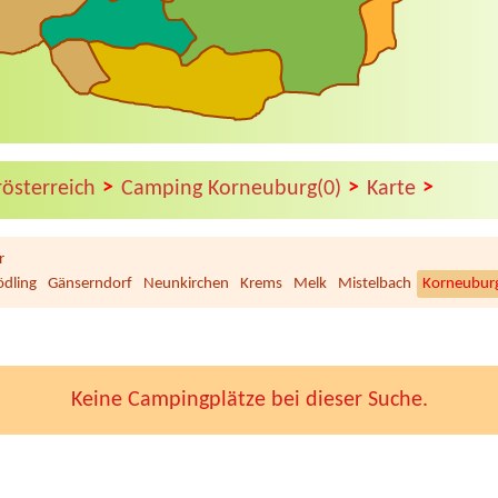
>
>
>
rösterreich
Camping Korneuburg(0)
Karte
r
dling
Gänserndorf
Neunkirchen
Krems
Melk
Mistelbach
Korneubur
Keine Campingplätze bei dieser Suche.
trandcafé Leimüller Camping
 länge
ampingplatz Neufelder See
für Wohnwagen