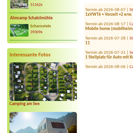
51162x
Termin ab 2026-08-07 |
S
1xVWT6 + Vorzelt +2 erw. 
Almcamp Schatzlmühle
Termin ab 2026-08-17 |
C
Mobile home (mobilheim), 
Scharnstein
39309x
Termin ab 2026-07-28 |
S
11
Termin ab 2026-07-31 |
S
1 Stellplatz für Auto mit
Interessante Fotos
Termin ab 2026-08-06 |
C
1 Zelt mit Auto und elekt
Termin ab 2026-08-11 |
C
1x tent place for 2 person
Termin ab 2026-08-04 |
C
1 Wohnwagen mit Auto
Camping am See
Termin ab 2026-08-04 |
C
1 Zeltplatz 2 Personen 1 