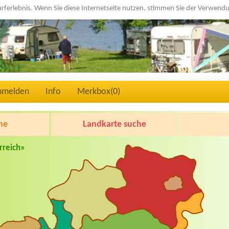
urferlebnis. Wenn Sie diese Internetseite nutzen, stimmen Sie der Verwen
nmelden
Info
Merkbox(
0
)
he
Landkarte suche
rreich»