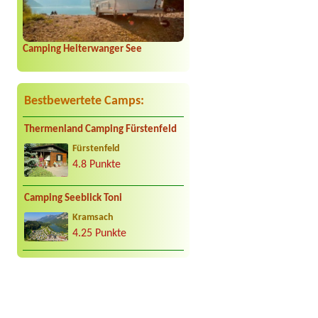
Camping Heiterwanger See
Bestbewertete Camps:
Thermenland Camping Fürstenfeld
Fürstenfeld
4.8 Punkte
Camping Seeblick Toni
Kramsach
4.25 Punkte