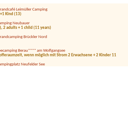
trandcafé Leimüller Camping
+1 Kind (13)
amping Neubauer
2 adults + 1 child (11 years)
trandcamping Brückler Nord
eecamping Berau**** am Wolfgangsee
 Kofferaumzelt, wenn möglich mit Strom 2 Erwachsene + 2 Kinder 11
ampingplatz Neufelder See
rischen anschluss
amping Seewinkl
s
amping Alpenwelt
amping am Badesee
Auto1 Zeltplatz 2 Personen 1 Auto