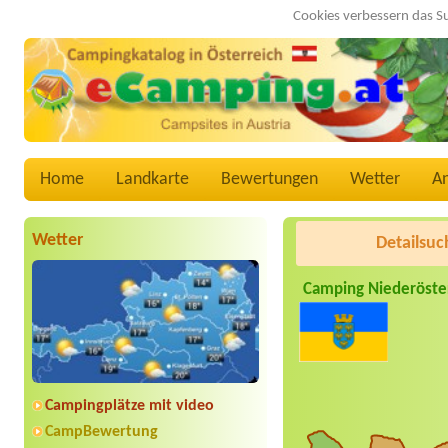
Cookies verbessern das S
Home
Landkarte
Bewertungen
Wetter
A
Wetter
Detailsuc
Camping Niederöste
Campingplätze mit video
CampBewertung