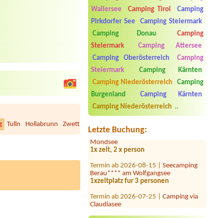
Wallersee
Camping Tirol
Camping
Pirkdorfer See
Camping Steiermark
Camping Donau
Camping
Steiermark
Camping Attersee
Camping Oberösterreich
Camping
Steiermark
Camping Kärnten
Camping Niederösterreich
Camping
Burgenland
Camping Kärnten
Termin ab 2026-07-23 |
Strandcafé
Leimüller Camping
Camping Niederösterreich
..
1 Wohnmobilstellplatz 6m länge
g
Tulln
Hollabrunn
Zwettl
Scheibbs
Gmünd
Bruck/Leitha
Horn
Wai
Termin ab 2026-07-29 |
Austria Camp
Letzte Buchung:
Mondsee
1x zelt, 2 x person
Termin ab 2026-08-15 |
Seecamping
Berau**** am Wolfgangsee
1xzeltplatz fur 3 personen
Termin ab 2026-07-25 |
Camping via
Claudiasee
1x Platz für eine Person mit
MotorradBrauche weder Wasser noch