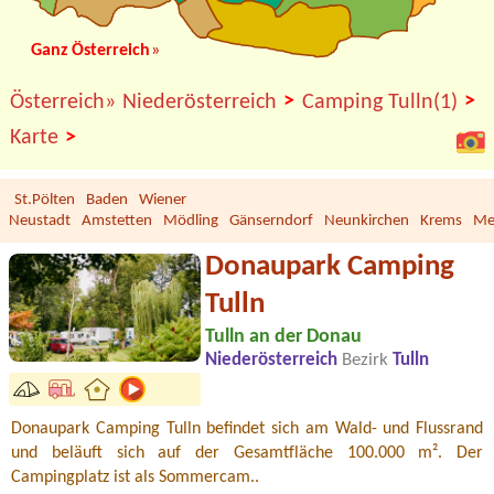
Ganz Österreich
»
>
>
Österreich»
Niederösterreich
Camping Tulln(1)
>
Karte
St.Pölten
Baden
Wiener
Neustadt
Amstetten
Mödling
Gänserndorf
Neunkirchen
Krems
Me
Donaupark Camping
Tulln
Tulln an der Donau
Niederösterreich
Bezirk
Tulln
Donaupark Camping Tulln befindet sich am Wald- und Flussrand
und beläuft sich auf der Gesamtfläche 100.000 m². Der
Campingplatz ist als Sommercam..
Termin ab 2026-08-11 |
Camping Grabner GmbH