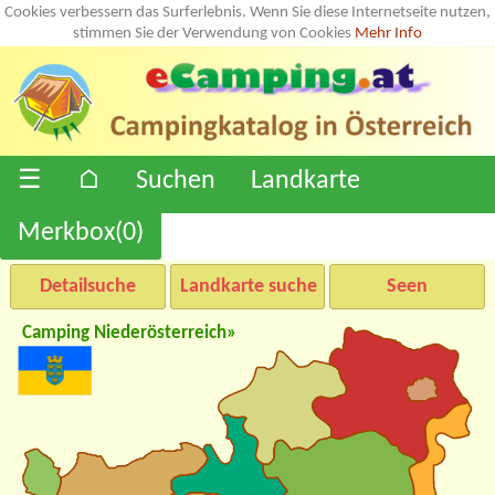
Cookies verbessern das Surferlebnis. Wenn Sie diese Internetseite nutzen,
stimmen Sie der Verwendung von Cookies
Mehr Info
☰
⌂
Suchen
Landkarte
Merkbox(
0
)
Detailsuche
Landkarte suche
Seen
Camping Niederösterreich»