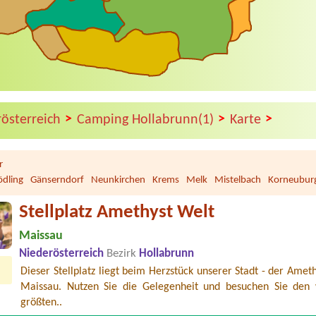
>
>
>
rösterreich
Camping Hollabrunn(1)
Karte
r
dling
Gänserndorf
Neunkirchen
Krems
Melk
Mistelbach
Korneubur
Stellplatz Amethyst Welt
Maissau
Niederösterreich
Bezirk
Hollabrunn
Dieser Stellplatz liegt beim Herzstück unserer Stadt - der Amet
Maissau. Nutzen Sie die Gelegenheit und besuchen Sie den 
ampingplatz Pichlinger See
m
größten..