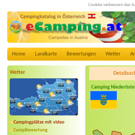
Cookies verbessern das S
Home
Landkarte
Bewertungen
Wetter
A
Wetter
Detailsuc
Camping Niederöste
Campingplätze mit video
CampBewertung