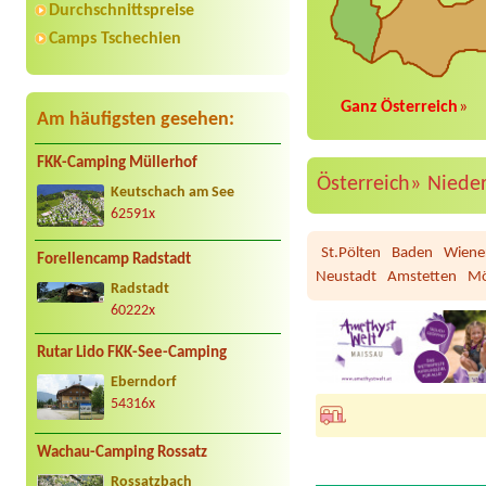
Durchschnittspreise
Camps Tschechien
Ganz Österreich
»
Am häufigsten gesehen:
FKK-Camping Müllerhof
Österreich»
Niede
Keutschach am See
62591x
St.Pölten
Baden
Wiene
Forellencamp Radstadt
Neustadt
Amstetten
Mö
Radstadt
60222x
Rutar Lido FKK-See-Camping
Eberndorf
54316x
Termin ab 2026-09-24 |
C
Wachau-Camping Rossatz
1x Stellplatz für WoMo 7
Rossatzbach