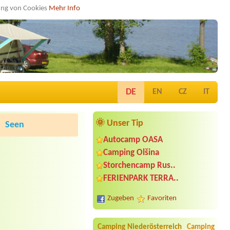
dung von Cookies
Mehr Info
DE
EN
CZ
IT
🌞 Unser Tip
Seen
Autocamp OASA
Camping Olšina
Storchencamp Rus..
FERIENPARK TERRA..
Zugeben
Favoriten
Camping Niederösterreich
Camping