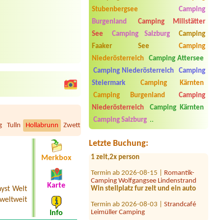
Stubenbergsee
Camping
Burgenland
Camping Millstätter
See
Camping Salzburg
Camping
Faaker See
Camping
Niederösterreich
Camping Attersee
Camping Niederösterreich
Camping
Steiermark
Camping Kärnten
Camping Burgenland
Camping
Termin ab 2026-07-23 |
Strandcafé
Niederösterreich
Camping Kärnten
Leimüller Camping
1 Wohnmobilstellplatz 6m länge
Camping Salzburg
..
g
Tulln
Hollabrunn
Zwettl
Scheibbs
Gmünd
Bruck/Leitha
Horn
Wai
Termin ab 2026-07-29 |
Camp
Letzte Buchung:
MondSeeLand
1 zelt,2x person
Merkbox
Termin ab 2026-08-15 |
Romantik-
Camping Wolfgangsee Lindenstrand
Win stellplatz fur zelt und ein auto
Karte
hyst Welt
Termin ab 2026-08-03 |
Strandcafé
weltweit
Leimüller Camping
Info