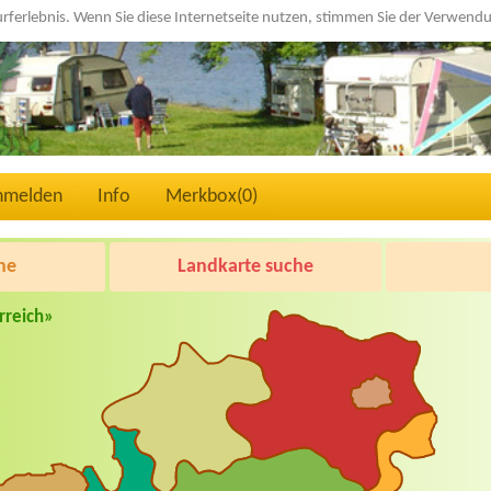
urferlebnis. Wenn Sie diese Internetseite nutzen, stimmen Sie der Verwen
nmelden
Info
Merkbox(
0
)
he
Landkarte suche
rreich»