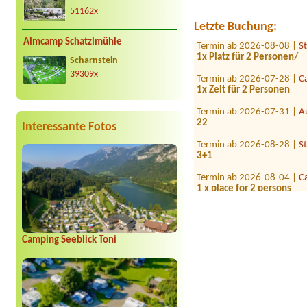
Termin ab 2026-07-24 |
A
51162x
8 personen mit 2 bzw 3 z
Letzte Buchung:
Termin ab 2026-08-08 |
S
Almcamp Schatzlmühle
1x Platz für 2 Personen/
Scharnstein
Termin ab 2026-07-28 |
C
39309x
1x Zelt für 2 Personen
Termin ab 2026-07-31 |
A
22
Interessante Fotos
Termin ab 2026-08-28 |
S
3+1
Termin ab 2026-08-04 |
C
1 x place for 2 persons
Termin ab 2026-08-22 |
C
2x platt für 2 Zelte. 4 erw
Termin ab 2026-08-10 |
C
Camping Seeblick Toni
1x Camper 7m
Termin ab 2026-08-07 |
S
1xVWT6 + Vorzelt +2 erw. 