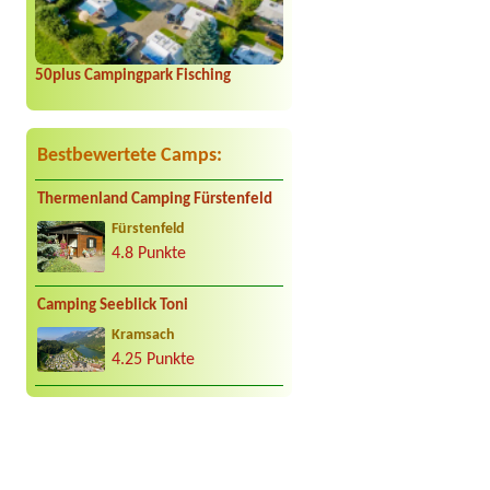
50plus Campingpark Fisching
Bestbewertete Camps:
Thermenland Camping Fürstenfeld
Fürstenfeld
4.8 Punkte
Camping Seeblick Toni
Kramsach
4.25 Punkte