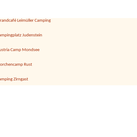
UFENFELD | Ferienresort Zillertal
elten2 autoskeinekeine
trandcafé Leimüller Camping
ampingplatz Judenstein
ustria Camp Mondsee
torchencamp Rust
amping Zirngast
ampingplatz Neufelder See
 5 kinder
amping via Claudiasee
trandcafé Leimüller Camping
+1 Kind (13)