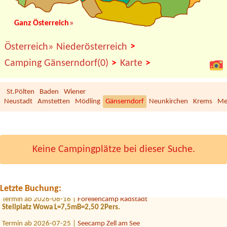
Ganz Österreich
»
>
Österreich»
Niederösterreich
>
>
Camping Gänserndorf(0)
Karte
St.Pölten
Baden
Wiener
Neustadt
Amstetten
Mödling
Gänserndorf
Neunkirchen
Krems
Me
Keine Campingplätze bei dieser Suche.
Termin ab 2026-07-21 |
Sonnencamp am Gösselsdorfer See
Termin ab 2026-08-18 |
Storchencamp Rust
1 Stellplatz für 1 Zelt und 3 Personen
Letzte Buchung:
Termin ab 2026-08-16 |
Forellencamp Radstadt
Stellplatz Wowa L=7,5mB=2,50 2Pers.
Termin ab 2026-07-25 |
Seecamp Zell am See