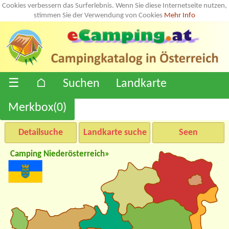
Cookies verbessern das Surferlebnis. Wenn Sie diese Internetseite nutzen,
stimmen Sie der Verwendung von Cookies
Mehr Info
☰
⌂
Suchen
Landkarte
Merkbox(
0
)
Detailsuche
Landkarte suche
Seen
Camping Niederösterreich»