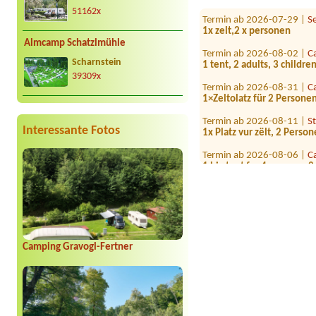
Termin ab 2026-07-29 |
S
51162x
1x zelt,2 x personen
Almcamp Schatzlmühle
Termin ab 2026-08-02 |
C
1 tent, 2 adults, 3 childre
Scharnstein
39309x
Termin ab 2026-08-31 |
C
1×Zeltolatz für 2 Persone
Termin ab 2026-08-11 |
S
1x Platz vur zëlt, 2 Perso
Interessante Fotos
Termin ab 2026-08-06 |
C
1 big tent for 4 persons, 
Termin ab 2026-07-26 |
S
Termin ab 2026-08-08 |
C
Bus
Termin ab 2026-08-11 |
S
Camping Gravogl-Fertner
1x place for tent, 2 perso