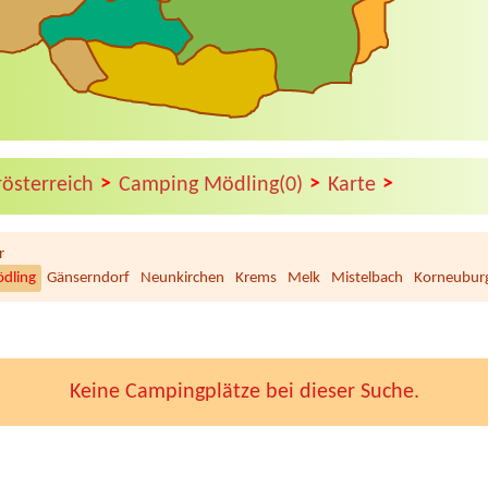
>
>
>
rösterreich
Camping Mödling(0)
Karte
r
dling
Gänserndorf
Neunkirchen
Krems
Melk
Mistelbach
Korneubur
Keine Campingplätze bei dieser Suche.
amping Dachstein
dults) +child 14 years old will sleep in a car
eecamping Hoffman
, 2 Personen, 2 Hunde