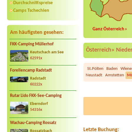
Durchschnittspreise
Camps Tschechien
Ganz Österreich
»
Am häufigsten gesehen:
FKK-Camping Müllerhof
Österreich»
Niede
Keutschach am See
62591x
St.Pölten
Baden
Wiene
Forellencamp Radstadt
Neustadt
Amstetten
Mö
Radstadt
60222x
Rutar Lido FKK-See-Camping
Eberndorf
Termin ab 2026-08-15 |
C
54316x
1xplace for small tent (2 a
Termin ab 2026-07-25 |
S
Wachau-Camping Rossatz
Wohnwagen, El. Anschluss
Letzte Buchung:
Rossatzbach