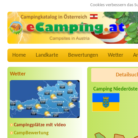
Cookies verbessern das S
Home
Landkarte
Bewertungen
Wetter
A
Wetter
Detailsuc
Camping Niederöste
Campingplätze mit video
CampBewertung