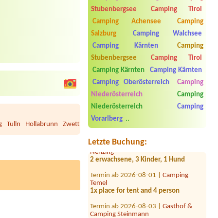
Stubenbergsee
Camping Tirol
Camping Achensee
Camping
Salzburg
Camping Walchsee
Camping Kärnten
Camping
Stubenbergsee
Camping Tirol
Camping Kärnten
Camping Kärnten
Camping Oberösterreich
Camping
Niederösterreich
Camping
Termin ab 2026-07-29 |
Camp
Niederösterreich
Camping
MondSeeLand
Vorarlberg
..
1 zelt,2x person
g
Tulln
Hollabrunn
Zwettl
Scheibbs
Gmünd
Bruck/Leitha
Horn
Wai
Termin ab 2026-08-06 |
Alpencamping
Letzte Buchung:
Nenzing
2 erwachsene, 3 Kinder, 1 Hund
Termin ab 2026-08-01 |
Camping
Temel
1x place for tent and 4 person
Termin ab 2026-08-03 |
Gasthof &
Camping Steinmann
1Stellplatz