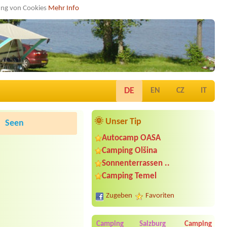
dung von Cookies
Mehr Info
DE
EN
CZ
IT
🌞 Unser Tip
Seen
Autocamp OASA
Camping Olšina
Sonnenterrassen ..
Camping Temel
Zugeben
Favoriten
Camping Salzburg
Camping