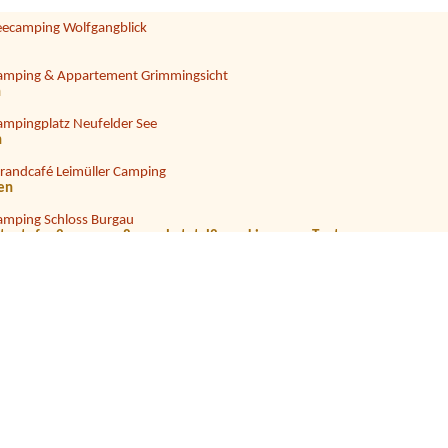
eecamping Wolfgangblick
amping & Appartement Grimmingsicht
n
ampingplatz Neufelder See
n
trandcafé Leimüller Camping
nen
amping Schloss Burgau
2 tents for 2 persons, 8 people total2x parking spaceTents
port Camping Flaschberger
ampingplatz Neufelder See
eecamping Wolfgangblick
n