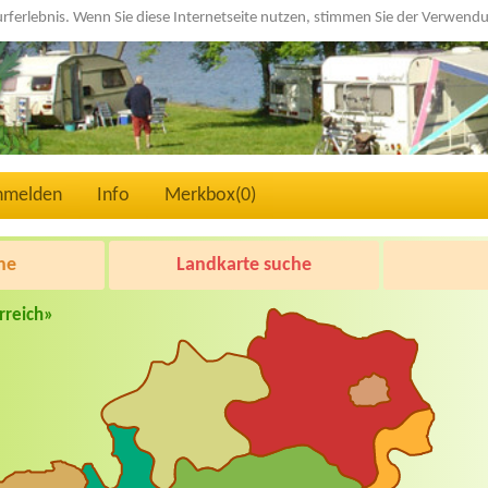
urferlebnis. Wenn Sie diese Internetseite nutzen, stimmen Sie der Verwen
nmelden
Info
Merkbox(
0
)
he
Landkarte suche
rreich»