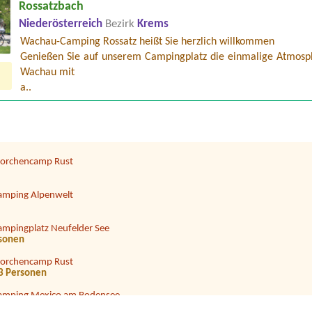
Rossatzbach
Niederösterreich
Bezirk
Krems
Wachau-Camping Rossatz heißt Sie herzlich willkommen
Genießen Sie auf unserem Campingplatz die einmalige Atmosp
ampingplatz Neufelder See
Wachau mit
eecamping Berau**** am Wolfgangsee
a..
amping via Claudiasee
ne Strom
torchencamp Rust
amping Alpenwelt
ampingplatz Neufelder See
rsonen
torchencamp Rust
d 3 Personen
amping Mexico am Bodensee
 ca 7 m Deichsellänge