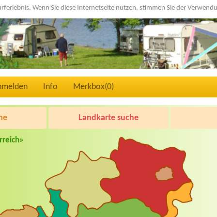
urferlebnis. Wenn Sie diese Internetseite nutzen, stimmen Sie der Verwen
nmelden
Info
Merkbox(
0
)
he
Landkarte suche
rreich»