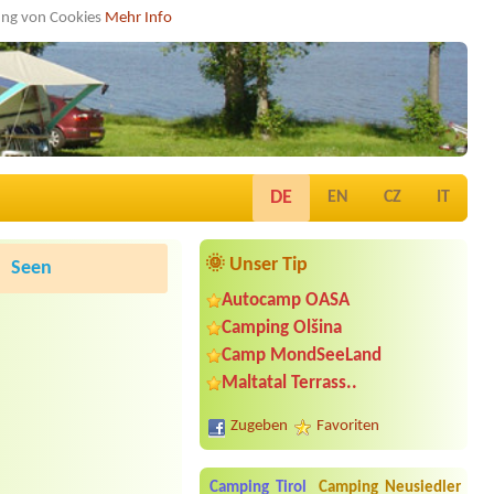
dung von Cookies
Mehr Info
DE
EN
CZ
IT
🌞 Unser Tip
Seen
Autocamp OASA
Camping Olšina
Camp MondSeeLand
Maltatal Terrass..
Zugeben
Favoriten
Camping Tirol
Camping Neusiedler