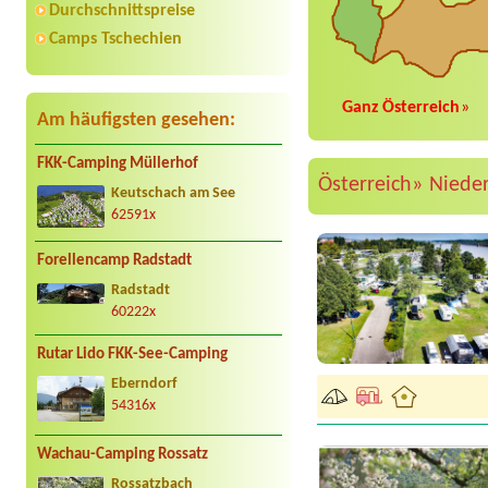
Durchschnittspreise
Camps Tschechien
Ganz Österreich
»
Am häufigsten gesehen:
FKK-Camping Müllerhof
Österreich»
Niede
Keutschach am See
62591x
Forellencamp Radstadt
Radstadt
60222x
Rutar Lido FKK-See-Camping
Eberndorf
54316x
Wachau-Camping Rossatz
Rossatzbach