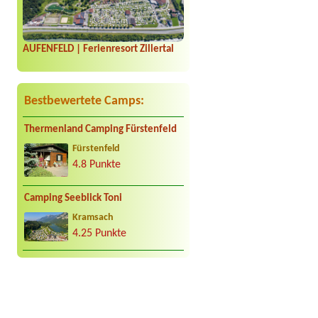
Termin ab 2026-08-01 |
S
Termin ab 2026-08-09 |
A
1x 3 betten
AUFENFELD | Ferienresort Zillertal
Bestbewertete Camps:
Thermenland Camping Fürstenfeld
Fürstenfeld
4.8 Punkte
Camping Seeblick Toni
Kramsach
4.25 Punkte