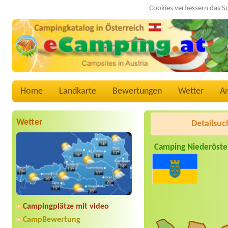
Cookies verbessern das S
Home
Landkarte
Bewertungen
Wetter
A
Wetter
Detailsuc
Camping Niederöste
Campingplätze mit video
CampBewertung