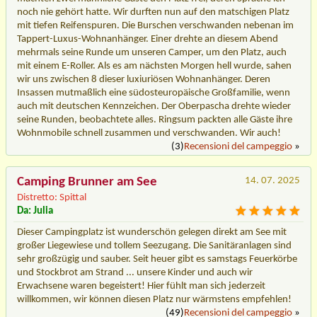
noch nie gehört hatte. Wir durften nun auf den matschigen Platz
mit tiefen Reifenspuren. Die Burschen verschwanden nebenan im
Tappert-Luxus-Wohnanhänger. Einer drehte an diesem Abend
mehrmals seine Runde um unseren Camper, um den Platz, auch
mit einem E-Roller. Als es am nächsten Morgen hell wurde, sahen
wir uns zwischen 8 dieser luxiuriösen Wohnanhänger. Deren
Insassen mutmaßlich eine südosteuropäische Großfamilie, wenn
auch mit deutschen Kennzeichen. Der Oberpascha drehte wieder
seine Runden, beobachtete alles. Ringsum packten alle Gäste ihre
Wohnmobile schnell zusammen und verschwanden. Wir auch!
(3)
Recensioni del campeggio
»
Camping Brunner am See
14. 07. 2025
Distretto: Spittal
Da: Julia
Dieser Campingplatz ist wunderschön gelegen direkt am See mit
großer Liegewiese und tollem Seezugang. Die Sanitäranlagen sind
sehr großzügig und sauber. Seit heuer gibt es samstags Feuerkörbe
und Stockbrot am Strand ... unsere Kinder und auch wir
Erwachsene waren begeistert! Hier fühlt man sich jederzeit
willkommen, wir können diesen Platz nur wärmstens empfehlen!
(49)
Recensioni del campeggio
»