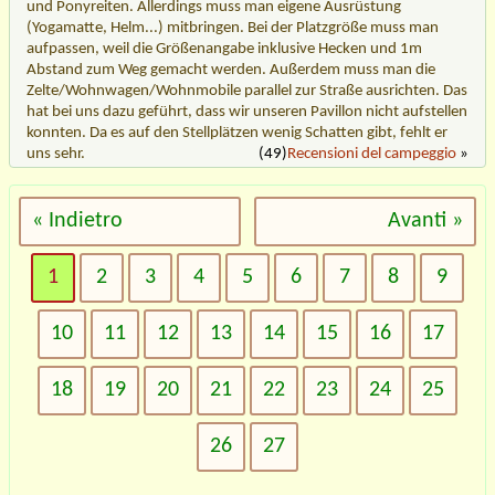
und Ponyreiten. Allerdings muss man eigene Ausrüstung
(Yogamatte, Helm...) mitbringen. Bei der Platzgröße muss man
aufpassen, weil die Größenangabe inklusive Hecken und 1m
Abstand zum Weg gemacht werden. Außerdem muss man die
Zelte/Wohnwagen/Wohnmobile parallel zur Straße ausrichten. Das
hat bei uns dazu geführt, dass wir unseren Pavillon nicht aufstellen
konnten. Da es auf den Stellplätzen wenig Schatten gibt, fehlt er
uns sehr.
(49)
Recensioni del campeggio
»
« Indietro
Avanti »
1
2
3
4
5
6
7
8
9
10
11
12
13
14
15
16
17
18
19
20
21
22
23
24
25
26
27