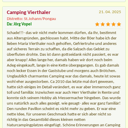
Camping Vierthaler
21. 04. 2025
Distretto: St.Johann/Pongau
Da: Jörg Vopel
Schade!!!- das wir nicht mehr kommen dürfen, da Ihr, bestimmt
aus Altersgründen, gechlossen habt. Mitte der 80er habe ich der
lieben Maria Vierthaler noch geholfen, Gefriertruhe und anderes
auf sicheres Terrain zu schaffen, da die Salzach das Gebiet zu
überfluten drohte. Das ist dann gottseidank nicht passiert, es war
aber knapp! Alles lange her, damals haben wir dort noch beim
Adeg eingekauft, lange in eine Kette übergegangen. Es gab damals
noch lecker Essen in der Gaststube und morgens auch Brötchen.
Unglaublich charmantes Camping war das damals, heute ist sowas
wohl eher ausgestorben. Ca 2010 das letzte mal dort gewesen,
hatte sich einiges im Detail verändert, es war aber immernoch ganz
toll und familiär. Inzwischen war auch Herr Vierthaler in Rente und
konnte sich seinem Hobby als Messermacher hingeben. Das wurde
uns natürlich auch alles gezeigt. wie gesagt- alles war ganz familiär!
Den runden Pavillon scheint es nicht mehr zu geben. Er war eine
nette Idee, für unseren Geschmack hatte er sich aber nicht so
richtig in das Gesamtbild dieses kleinen netten
Naturcampingplatzes eingefügt. Schöne Erinnerungen an Camping