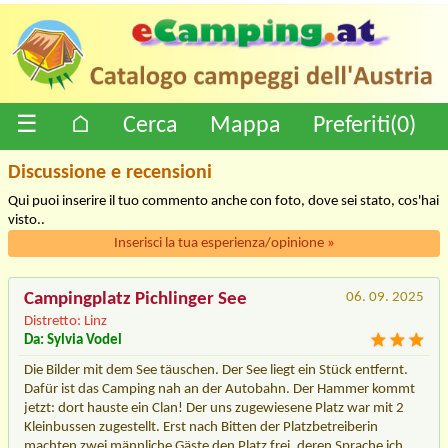
☰
⌂
Cerca
Mappa
Preferiti(
0
)
Discussione e recensioni
Qui puoi inserire il tuo commento anche con foto, dove sei stato, cos'hai
visto..
Inserisci la tua esperienza/opinione
»
Campingplatz Pichlinger See
06. 09. 2025
Distretto: Linz
Da: Sylvia Vodel
Die Bilder mit dem See täuschen. Der See liegt ein Stück entfernt.
Dafür ist das Camping nah an der Autobahn. Der Hammer kommt
jetzt: dort hauste ein Clan! Der uns zugewiesene Platz war mit 2
Kleinbussen zugestellt. Erst nach Bitten der Platzbetreiberin
machten zwei männliche Gäste den Platz frei, deren Sprache ich