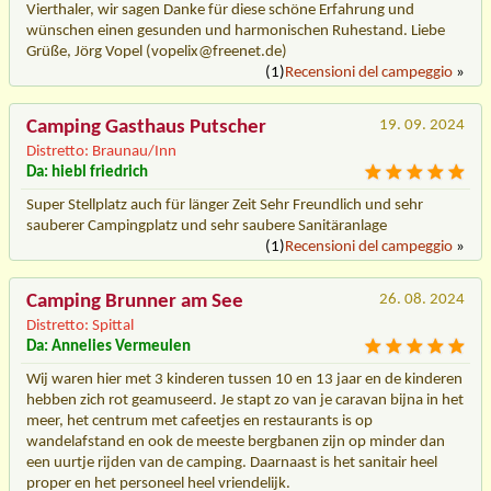
Vierthaler, wir sagen Danke für diese schöne Erfahrung und
wünschen einen gesunden und harmonischen Ruhestand. Liebe
Grüße, Jörg Vopel (vopelix@freenet.de)
(1)
Recensioni del campeggio
»
Camping Gasthaus Putscher
19. 09. 2024
Distretto: Braunau/Inn
Da: hiebl friedrich
Super Stellplatz auch für länger Zeit Sehr Freundlich und sehr
sauberer Campingplatz und sehr saubere Sanitäranlage
(1)
Recensioni del campeggio
»
Camping Brunner am See
26. 08. 2024
Distretto: Spittal
Da: Annelies Vermeulen
Wij waren hier met 3 kinderen tussen 10 en 13 jaar en de kinderen
hebben zich rot geamuseerd. Je stapt zo van je caravan bijna in het
meer, het centrum met cafeetjes en restaurants is op
wandelafstand en ook de meeste bergbanen zijn op minder dan
een uurtje rijden van de camping. Daarnaast is het sanitair heel
proper en het personeel heel vriendelijk.