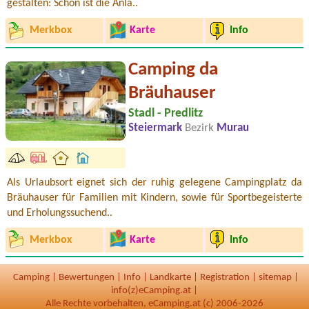
gestalten: Schön ist die Anla..
Merkbox
Karte
Info
Camping da
Bräuhauser
Stadl - Predlitz
Steiermark
Bezirk
Murau
Als Urlaubsort eignet sich der ruhig gelegene Campingplatz da
Bräuhauser für Familien mit Kindern, sowie für Sportbegeisterte
und Erholungssuchend..
Merkbox
Karte
Info
Camping
|
Bewertungen
|
Info
|
Landkarte
|
Registration
|
sitemap
|
info(z)eCamping.at |
Alle Rechte vorbehalten, eCamping.at (c) 2006-2026