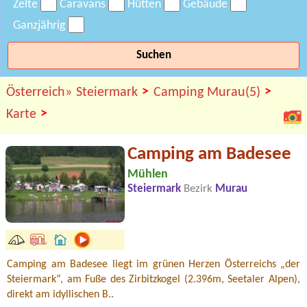
Zelte
Caravans
Hütten
Gebäude
Ganzjährig
Suchen
>
>
Österreich»
Steiermark
Camping Murau(5)
>
Karte
Camping am Badesee
Mühlen
Steiermark
Bezirk
Murau
Camping am Badesee liegt im grünen Herzen Österreichs „der
Steiermark“, am Fuße des Zirbitzkogel (2.396m, Seetaler Alpen),
direkt am idyllischen B..