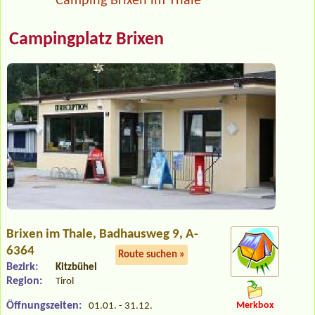
Camping Brixen im Thale
Campingplatz Brixen
Brixen im Thale
, Badhausweg 9, A-
6364
Route suchen »
Bezirk:
Kitzbühel
Region:
Tirol
Öffnungszeiten:
Merkbox
01.01. - 31.12.