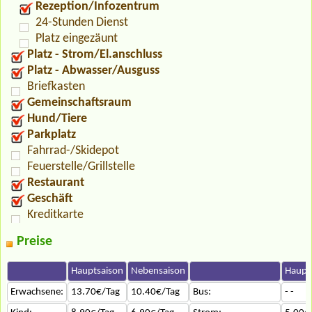
Rezeption/Infozentrum
24-Stunden Dienst
Platz eingezäunt
Platz - Strom/El.anschluss
Platz - Abwasser/Ausguss
Briefkasten
Gemeinschaftsraum
Hund/Tiere
Parkplatz
Fahrrad-/Skidepot
Feuerstelle/Grillstelle
Restaurant
Geschäft
Kreditkarte
Preise
Hauptsaison
Nebensaison
Haupt
Erwachsene:
13.70€/Tag
10.40€/Tag
Bus:
- -