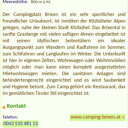
Meereshöhe:
800 m ü.M.
Der Campingplatz Brixen ist ein sehr sportlicher und
freundlicher Urlaubsort, ist inmitten der Kitzbüheler Alpen
gelegen, nahe der kleinen Stadt Kitzbühel. Das Brixental in
sanfte Grasberge mit vielen saftigen Almen eingebettet ist
mit seinen idyllischen Seitentälern ein idealer
Ausgangspunkt zum Wandern und Radfahren im Sommer,
zum Schifahren und Langlaufen im Winter. Die Unterkunft
ist hier in eigenen Zelten, Wohnwagen oder Wohnmobilen
möglich oder man kann einen komplett ausgestatteten
Mietwohnwagen mieten. Die sanitären Anlagen sind
behindertengerecht eingerichtet und es wird Sauberkeit
und Hygiene betont. Zum Camp gehört ein Restaurant, das
im gemütlichen Tiroler Stil eingerichtet ist.
Kontakt
www.camping-brixen.at
»
Telefon:
0043 533 481 13