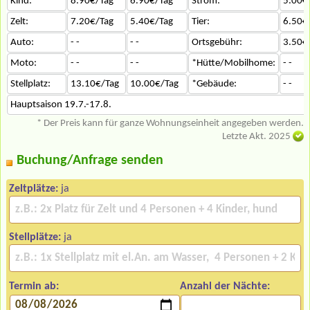
Kind:
8.90€/Tag
6.90€/Tag
Strom:
5.00€
Zelt:
7.20€/Tag
5.40€/Tag
Tier:
6.50€
Auto:
- -
- -
Ortsgebühr:
3.50€
Moto:
- -
- -
*Hütte/Mobilhome:
- -
Stellplatz:
13.10€/Tag
10.00€/Tag
*Gebäude:
- -
Hauptsaison 19.7.-17.8.
* Der Preis kann für ganze Wohnungseinheit angegeben werden.
Letzte Akt. 2025
Buchung/Anfrage senden
Zeltplätze:
ja
Stellplätze:
ja
Termin ab:
Anzahl der Nächte: