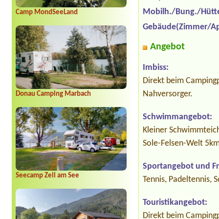
Mobilh./Bung./Hütt
Camp MondSeeLand
Gebäude(Zimmer/Ap
Angebot
Imbiss:
Direkt beim Campingpl
Nahversorger.
Donau Camping Marbach
Schwimmangebot:
Kleiner Schwimmteich
Sole-Felsen-Welt 5k
Sportangebot und Fre
Seecamp Zell am See
Tennis, Padeltennis,
Touristikangebot:
Direkt beim Campingpl