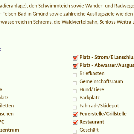
radieranlage), den Schwimmteich sowie Wander- und Radwege.
le-Felsen-Bad in Gmünd sowie zahlreiche Ausflugsziele wie den
wasserreich in Schrems, die Waldviertelbahn, Schloss Weitra 
:
Platz - Strom/El.anschlu
Platz - Abwasser/Ausgu
Briefkasten
Gemeinschaftsraum
e
Hund/Tiere
latz
Parkplatz
iletten
Fahrrad-/Skidepot
uschen
Feuerstelle/Grillstelle
PC
Restaurant
ozentrum
Geschäft