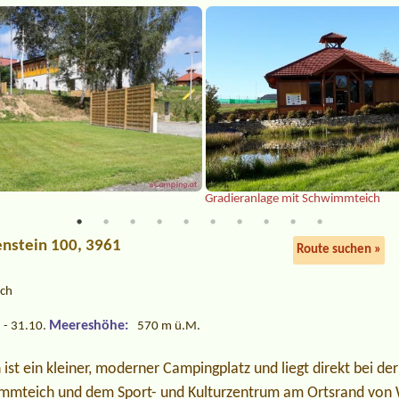
Gradieranlage mit Schwimmteich
enstein 100, 3961
Route suchen »
ich
Meereshöhe:
 - 31.10.
570 m ü.M.
st ein kleiner, moderner Campingplatz und liegt direkt bei der
immteich und dem Sport- und Kulturzentrum am Ortsrand von 