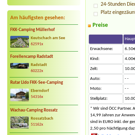
24-Stunden Die
Platz eingezäun
Am häufigsten gesehen:
Preise
FKK-Camping Müllerhof
Keutschach am See
Haupt
62591x
Erwachsene:
6.50€
Forellencamp Radstadt
Kind:
4.00€
Radstadt
Zelt:
10.0
60222x
Auto:
- -
Rutar Lido FKK-See-Camping
Moto:
- -
Eberndorf
54316x
Stellplatz:
10.0
* Wir sind ÖCC Partner. 
Wachau-Camping Rossatz
14,99 Jahren zur Anwendu
Rossatzbach
sind in EURO inkl. der g
51162x
2,50 pro Nächtigung daz