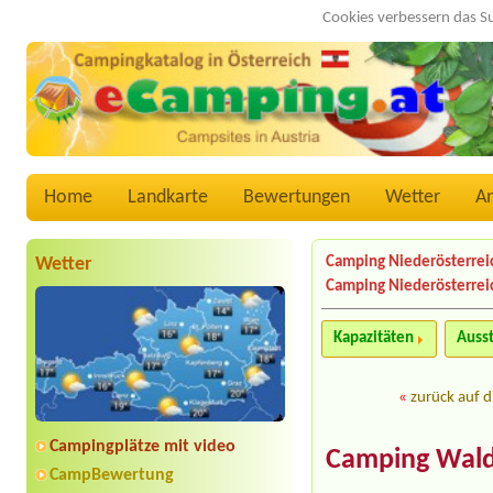
Cookies verbessern das S
Home
Landkarte
Bewertungen
Wetter
A
Wetter
Camping Niederösterrei
Camping Niederösterrei
Kapazitäten
Auss
«
zurück auf d
Campingplätze mit video
Camping Wald
CampBewertung