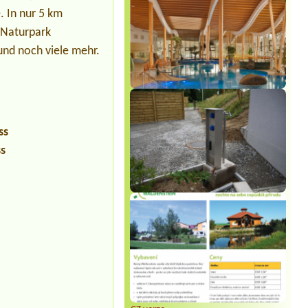
 In nur 5 km
 Naturpark
und noch viele mehr.
ss
ss
Sylvia Vodel
***
Die Bilder mit dem See täuschen. Der
See liegt ein Stück entfernt. Dafür ist
das Camping nah an der Autobahn.