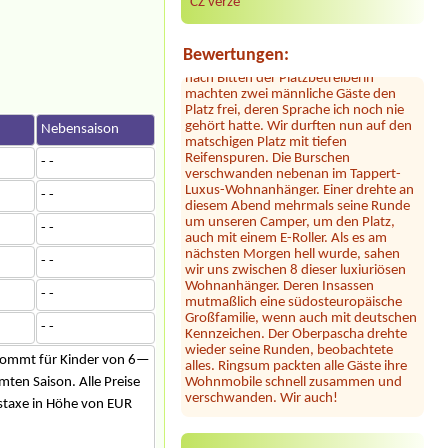
CZ verze
Der Hammer kommt jetzt: dort hauste
ein Clan! Der uns zugewiesene Platz
war mit 2 Kleinbussen zugestellt. Erst
Bewertungen:
nach Bitten der Platzbetreiberin
machten zwei männliche Gäste den
Platz frei, deren Sprache ich noch nie
gehört hatte. Wir durften nun auf den
matschigen Platz mit tiefen
n
Nebensaison
Reifenspuren. Die Burschen
verschwanden nebenan im Tappert-
- -
Luxus-Wohnanhänger. Einer drehte an
diesem Abend mehrmals seine Runde
- -
um unseren Camper, um den Platz,
auch mit einem E-Roller. Als es am
- -
nächsten Morgen hell wurde, sahen
wir uns zwischen 8 dieser luxiuriösen
- -
Wohnanhänger. Deren Insassen
mutmaßlich eine südosteuropäische
- -
Großfamilie, wenn auch mit deutschen
Kennzeichen. Der Oberpascha drehte
wieder seine Runden, beobachtete
- -
alles. Ringsum packten alle Gäste ihre
Wohnmobile schnell zusammen und
s kommt für Kinder von 6—
verschwanden. Wir auch!
ten Saison. Alle Preise
tstaxe in Höhe von EUR
Julia
*****
Dieser Campingplatz ist wunderschön
gelegen direkt am See mit großer