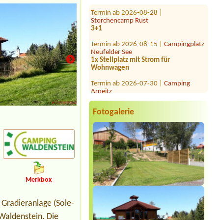
Termin ab 2026-08-28 |
Storchencamp Rust
3+1
Termin ab 2026-08-15 |
Campingplatz
Neufelder See
1x Stellplatz mit Strom für
Wohnwagen
Termin ab 2026-07-30 |
Camping
Arneitz
Termin ab 2026-08-01 |
Camping
Grabner GmbH
Mohnblüte im Waldviertel
Fotogalerie
Bungalow 1 pers
Termin ab 2026-08-07 |
Campingplatz
am Halbach
1x Platz für ein Zelt mit 2 Personen
Termin ab 2026-09-11 |
Camping
Schloss Burgau
Bungalow- 4 Personen
Merkbox
Termin ab 2026-07-24 |
Camping
Heiterwanger See
 Gradieranlage (Sole-
Termin ab 2026-08-01 |
Camping
Waldenstein. Die