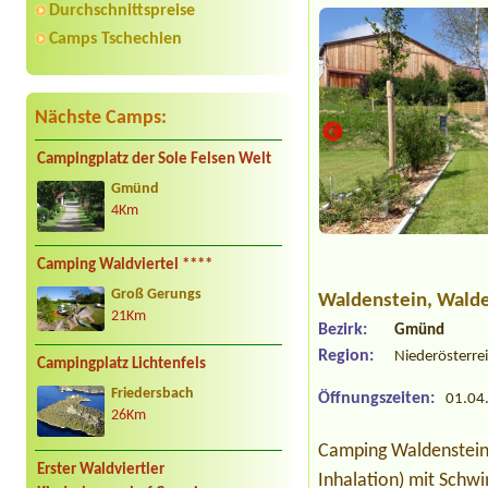
Durchschnittspreise
Camps Tschechien
Nächste Camps:
Campingplatz der Sole Felsen Welt
Gmünd
4Km
Camping Waldviertel ****
Groß Gerungs
Waldenstein
, Wald
21Km
Bezirk:
Gmünd
Region:
Niederösterre
Campingplatz Lichtenfels
Friedersbach
Öffnungszeiten:
01.04.
26Km
Camping Waldenstein i
Erster Waldviertler
Inhalation) mit Schw