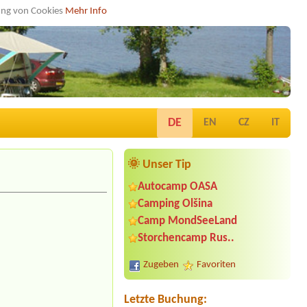
dung von Cookies
Mehr Info
DE
EN
CZ
IT
🌞 Unser Tip
Autocamp OASA
Camping Olšina
Camp MondSeeLand
Termin ab 2026-08-31 |
Campingplatz
Neufelder See
Storchencamp Rus..
1×Zeltolatz für 2 Personen
Zugeben
Favoriten
Termin ab 2026-07-31 |
Camping und
Restaurant Saggraben
1x
Letzte Buchung: