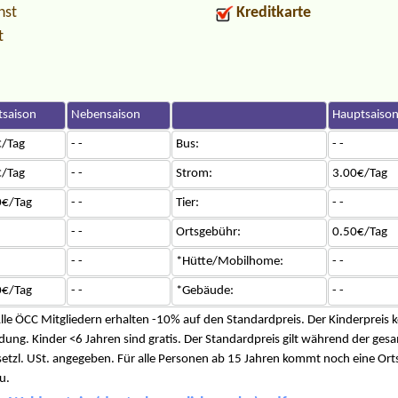
nst
Kreditkarte
t
saison
Nebensaison
Hauptsaiso
/Tag
- -
Bus:
- -
/Tag
- -
Strom:
3.00€/Tag
0€/Tag
- -
Tier:
- -
- -
Ortsgebühr:
0.50€/Tag
- -
*Hütte/Mobilhome:
- -
0€/Tag
- -
*Gebäude:
- -
Alle ÖCC Mitgliedern erhalten -10% auf den Standardpreis. Der Kinderprei
ng. Kinder <6 Jahren sind gratis. Der Standardpreis gilt während der gesam
esetzl. USt. angegeben. Für alle Personen ab 15 Jahren kommt noch eine Or
u.