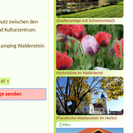
Ötztal Längenfeld
1x Stellplatz für WOMO (7,5m) 2 Erw.
2 Jug. (16 J.) 1 Kind, 1 Hund,
Gradieranlage mit Schwimmteich
chutz zwischen den
nd Kulturzentrum.
 Camping Waldenstein
Mohnblüte im Waldviertel
.at
»
ge senden
Pfarrkirche Waldenstein im Herbst