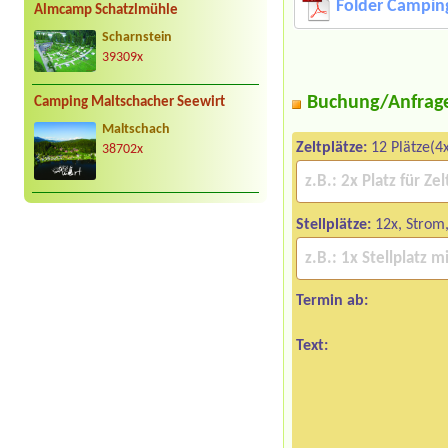
Folder Camping
Almcamp Schatzlmühle
Scharnstein
39309x
Buchung/Anfrag
Camping Maltschacher Seewirt
Maltschach
Zeltplätze:
12 Plätze(4
38702x
Stellplätze:
12x, Strom,
Termin ab:
Text: