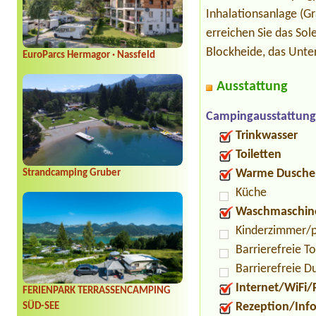
Inhalationsanlage (G
erreichen Sie das So
Blockheide, das Unter
EuroParcs Hermagor · Nassfeld
Ausstattung
Campingausstattung
Trinkwasser
Toiletten
Warme Dusche
Strandcamping Gruber
Küche
Waschmaschin
Kinderzimmer/p
Barrierefreie To
Barrierefreie D
Internet/WiFi/
FERIENPARK TERRASSENCAMPING
Rezeption/Inf
SÜD-SEE