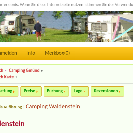
urferlebnis. Wenn Sie diese Internetseite nutzen, stimmen Sie der Verwen
nmelden
Info
Merkbox(
0
)
ch
»
Camping Gmünd
»
ch Karte
»
tattung
Preise
Buchung
Lage
Rezensionen
Camping Waldenstein
ie Auflistung
|
enstein