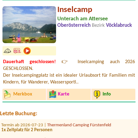
Inselcamp
Unterach am Attersee
Oberösterreich
Bezirk
Vöcklabruck
Termin ab 2026-07-25 |
Terrassencamping Ronacher
Wohnwagen 2 Personen 2 Hunde
Dauerhaft geschlossen!
👉 Inselcamping auch 2026
Termin ab 2026-07-31 |
Campingplatz Neufelder See
GESCHLOSSEN.
Termin ab 2026-08-12 |
Camping Viktoria
Der Inselcampingplatz ist ein idealer Urlaubsort für Familien mit
2 adults + 2 children (8 and 11 years old)4
Kindern, für Wanderer, Wassersportl..
Termin ab 2026-08-03 |
Strandcafé Leimüller Camping
Merkbox
Karte
Info
Termin ab 2026-07-30 |
Camping Arneitz
Termin ab 2026-08-01 |
Camping Grabner GmbH
Letzte Buchung:
Bungalow 1 pers
Termin ab 2026-07-23 |
Thermenland Camping Fürstenfeld
1x Zeltplatz für 2 Personen