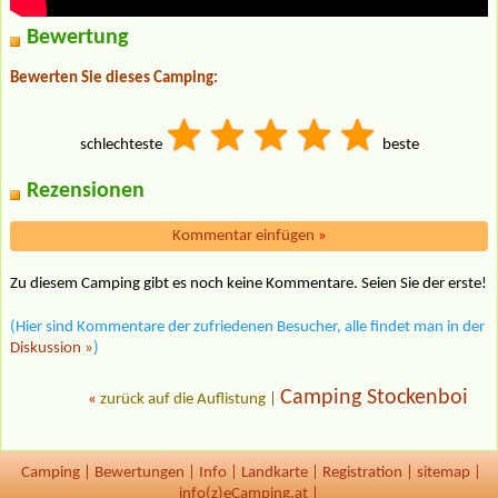
Bewertung
Bewerten Sie dieses Camping:
schlechteste
beste
Rezensionen
Kommentar einfügen
»
Zu diesem Camping gibt es noch keine Kommentare. Seien Sie der erste!
(Hier sind Kommentare der zufriedenen Besucher, alle findet man in der
Diskussion »
)
Camping Stockenboi
«
zurück auf die Auflistung
|
Camping
|
Bewertungen
|
Info
|
Landkarte
|
Registration
|
sitemap
|
info(z)eCamping.at |