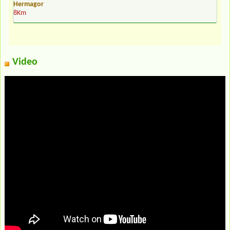
Hermagor
8Km
Video