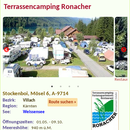
Terrassencamping Ronacher
Restaura
Stockenboi
, Mösel 6, A-9714
Bezirk:
Villach
Route suchen »
Region:
Kärnten
See:
Weissensee
Öffnungszeiten:
01.05. - 09.10.
Meereshöhe:
940 m ü.M.