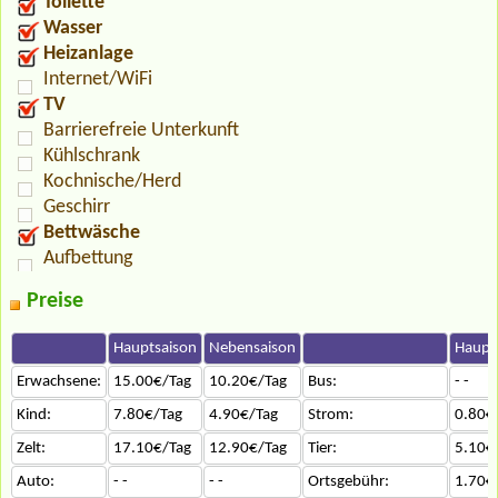
Toilette
Wasser
Heizanlage
Internet/WiFi
TV
Barrierefreie Unterkunft
Kühlschrank
Kochnische/Herd
Geschirr
Bettwäsche
Aufbettung
Preise
Hauptsaison
Nebensaison
Haupt
Erwachsene:
15.00€/Tag
10.20€/Tag
Bus:
- -
Kind:
7.80€/Tag
4.90€/Tag
Strom:
0.80€
Zelt:
17.10€/Tag
12.90€/Tag
Tier:
5.10€
Auto:
- -
- -
Ortsgebühr:
1.70€