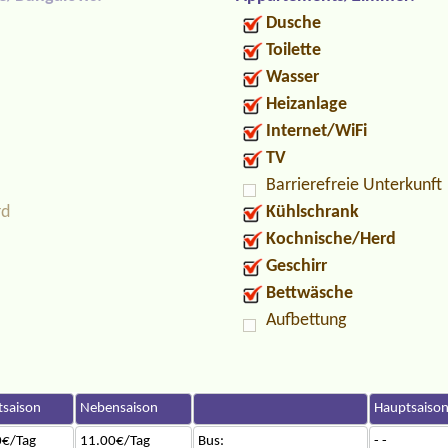
Dusche
Toilette
Wasser
Heizanlage
Internet/WiFi
TV
Barrierefreie Unterkunft
rd
Kühlschrank
Kochnische/Herd
Geschirr
Bettwäsche
Aufbettung
saison
Nebensaison
Hauptsaiso
0€/Tag
11.00€/Tag
Bus:
- -