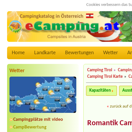
Cookies verbessern das S
Home
Landkarte
Bewertungen
Wetter
A
Wetter
Camping Tirol
»
Campin
Camping Tirol Karte
»
C
Kapazitäten
Auss
«
zurück auf d
Campingplätze mit video
Romantik Camp
CampBewertung