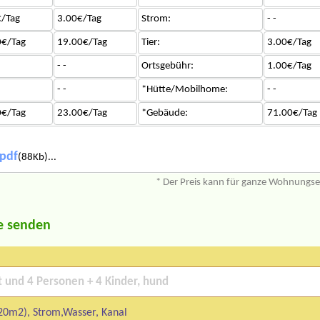
/Tag
3.00€/Tag
Strom:
- -
0€/Tag
19.00€/Tag
Tier:
3.00€/Tag
- -
Ortsgebühr:
1.00€/Tag
- -
*Hütte/Mobilhome:
- -
0€/Tag
23.00€/Tag
*Gebäude:
71.00€/Tag
.pdf
(88Kb)...
* Der Preis kann für ganze Wohnungs
e senden
20m2), Strom,Wasser, Kanal