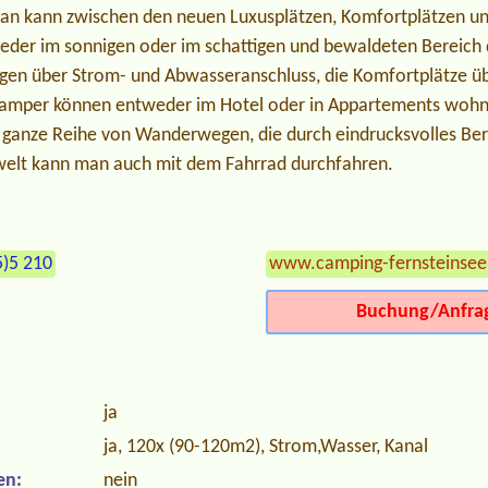
Man kann zwischen den neuen Luxusplätzen, Komfortplätzen u
weder im sonnigen oder im schattigen und bewaldeten Bereich 
ügen über Strom- und Abwasseranschluss, die Komfortplätze ü
camper können entweder im Hotel oder in Appartements wohne
ch ganze Reihe von Wanderwegen, die durch eindrucksvolles B
welt kann man auch mit dem Fahrrad durchfahren.
5)5 210
www.camping-fernsteinsee
Buchung/Anfra
ja
ja, 120x (90-120m2), Strom,Wasser, Kanal
en:
nein