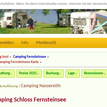
urferlebnis. Wenn Sie diese Internetseite nutzen, stimmen Sie der Verwen
nmelden
Info
Merkbox(
0
)
g Imst
»
Camping Fernsteinsee
»
amping Fernsteinsee Karte
»
tattung
Preise 2025
Buchung
Lage
Rezensionen
Camping Nassereith
ie Auflistung
|
ing Schloss Fernsteinsee