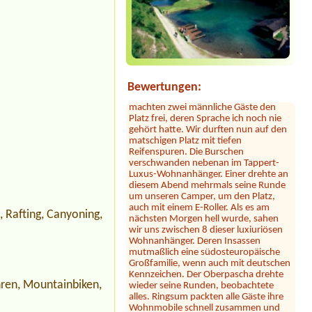
Sylvia Vodel
***
Die Bilder mit dem See täuschen. Der
See liegt ein Stück entfernt. Dafür ist
das Camping nah an der Autobahn.
Der Hammer kommt jetzt: dort hauste
ein Clan! Der uns zugewiesene Platz
war mit 2 Kleinbussen zugestellt. Erst
nach Bitten der Platzbetreiberin
Bewertungen:
machten zwei männliche Gäste den
Platz frei, deren Sprache ich noch nie
gehört hatte. Wir durften nun auf den
matschigen Platz mit tiefen
Reifenspuren. Die Burschen
verschwanden nebenan im Tappert-
Luxus-Wohnanhänger. Einer drehte an
diesem Abend mehrmals seine Runde
um unseren Camper, um den Platz,
auch mit einem E-Roller. Als es am
nächsten Morgen hell wurde, sahen
wir uns zwischen 8 dieser luxiuriösen
, Rafting, Canyoning,
Wohnanhänger. Deren Insassen
mutmaßlich eine südosteuropäische
Großfamilie, wenn auch mit deutschen
Kennzeichen. Der Oberpascha drehte
wieder seine Runden, beobachtete
alles. Ringsum packten alle Gäste ihre
hren, Mountainbiken,
Wohnmobile schnell zusammen und
verschwanden. Wir auch!