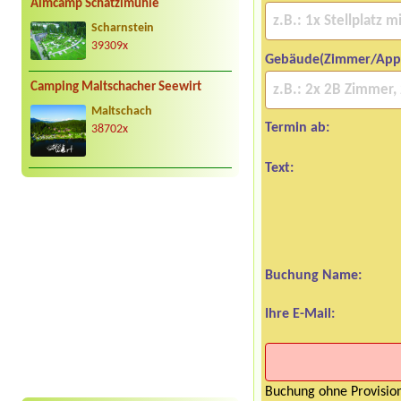
Almcamp Schatzlmühle
Scharnstein
39309x
Gebäude(Zimmer/App
Camping Maltschacher Seewirt
Maltschach
Termin ab:
38702x
Text:
Buchung Name:
Ihre E-Mail:
Buchung ohne Provision