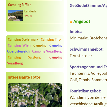
Camping Riffler
Gebäude(Zimmer/Ap
Landeck
29Km
Angebot
Imbiss:
Minimarkt, Brötchense
Camping Steiermark
Camping Tirol
Camping Wien
Camping
Camping
Schwimmangebot:
Oberösterreich
Camping Vorarlberg
Fernsteinsee
Camping Salzburg
Camping
Vorarlberg
Sportangebot und Fre
Tischtennis, Volleybal
Interessante Fotos
Golf, Tennis, Sommerr
Touristikangebot:
Wandern (von den lei
verschiedene Ausflug