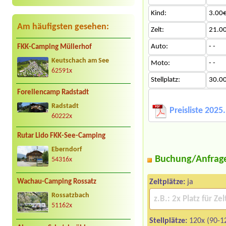
Kind:
3.00€
Am häufigsten gesehen:
Zelt:
21.0
Auto:
- -
FKK-Camping Müllerhof
Keutschach am See
Moto:
- -
62591x
Stellplatz:
30.0
Forellencamp Radstadt
Radstadt
Preisliste 2025
60222x
Rutar Lido FKK-See-Camping
Eberndorf
Buchung/Anfrag
54316x
Wachau-Camping Rossatz
Zeltplätze:
ja
Rossatzbach
51162x
Stellplätze:
120x (90-1