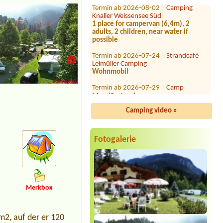
Knaller Weissensee Süd
1 place for campervan (6,4m), 2
adults, 2 children, near water if
possible
Termin ab 2026-07-24 |
Strandcafé
Leimüller Camping
Wohnmobil
Termin ab 2026-07-29 |
Camp
MondSeeLand
1 zelt,2x person
Termin ab 2026-08-10 |
Camping via
Camping video »
Claudiasee
1x Camper 7m
Fotogalerie
Termin ab 2026-08-09 |
FKK Camping
Tigringer See
Stellplatz für Campingbus etwa VW
Bus Größe mit Strom für 2 Personen
Termin ab 2026-09-28 |
Seecamp Zell
am See
Merkbox
1 Stellplatz für Wohnmobil 6,99m,
Strom ,Wasser
m2, auf der er 120
Termin ab 2026-08-01 |
Camping