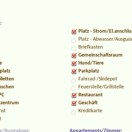
:
Platz - Strom/El.anschlu
Platz - Abwasser/Ausguss
Briefkasten
Gemeinschaftsraum
e
Hund/Tiere
platz
Parkplatz
iletten
Fahrrad-/Skidepot
Duschen
Feuerstelle/Grillstelle
PC
Restaurant
ozentrum
Geschäft
nst
Kreditkarte
t
e/Bungalows:
Appartements/Zimmer: