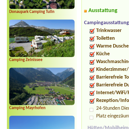
Ausstattung
Donaupark Camping Tulln
Campingausstattung
Trinkwasser
Toiletten
Warme Dusche
Küche
Camping Zeinissee
Waschmaschin
Kinderzimmer/
Barrierefreie To
Barrierefreie 
Internet/WiFi/
Rezeption/Inf
24-Stunden Die
Camping Mayrhofen
Platz eingezäun
Hütten/Mobilheim