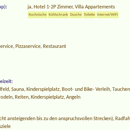
p):
ja, Hotel 1-2P Zimmer, Villa Appartements
Kochnische
Kühlschrank
Dusche
Toilette
Internet/WiFi
rvice, Pizzaservice, Restaurant
izeit:
lfeld, Sauna, Kinderspielplatz, Boot- und Bike- Verleih, Tauchen
odeln, Reiten, Kinderspielplatz, Angeln
cht ansteigenden bis zu den anspruchsvollen Strecken), Radfa
sziele