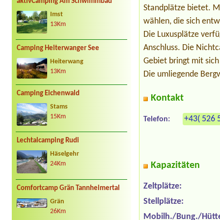
aktivCamping Am Schwimmbad
Standplätze bietet. 
Imst
wählen, die sich ent
13Km
Die Luxusplätze verf
Anschluss. Die Nicht
Camping Heiterwanger See
Gebiet bringt mit si
Heiterwang
13Km
Die umliegende Berg
Camping Eichenwald
Kontakt
Stams
15Km
+43( 526 
Telefon:
Lechtalcamping Rudi
Häselgehr
Kapazitäten
24Km
Zeltplätze:
Comfortcamp Grän Tannheimertal
Stellplätze:
Grän
26Km
Mobilh./Bung./Hütt