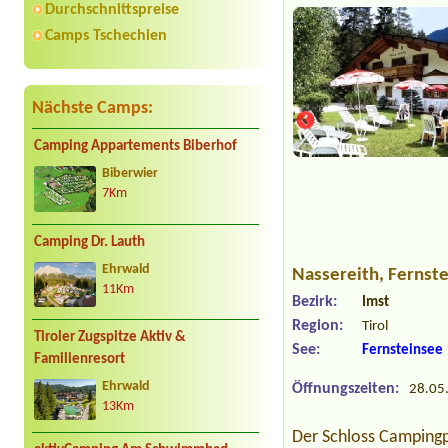
Durchschnittspreise
Camps Tschechien
Nächste Camps:
Camping Appartements Biberhof
Biberwier
7Km
Camping Dr. Lauth
Ehrwald
Nassereith
, Fernst
11Km
Bezirk:
Imst
Region:
Tirol
Tiroler Zugspitze Aktiv &
See:
Fernsteinsee
Familienresort
Ehrwald
Öffnungszeiten:
28.05.
13Km
Der Schloss Campingpl