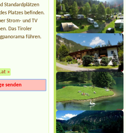
Ötztal Längenfeld
nd Standardplätzen
1x Stellplatz für WOMO (7,5m) 2 Erw.
2 Jug. (16 J.) 1 Kind, 1 Hund,
des Platzes befinden.
ber Strom- und TV
Termin ab 2026-08-11 |
Camping
Wolfgangsee Birkenstrand
n. Das Tiroler
1x tent place for 2 persons
ergpanorama führen.
.at
»
ge senden