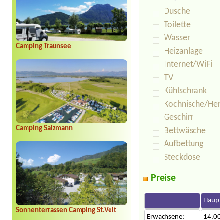
Dusche
Toilette
Wasser
Camping Traunsee
Heizanlage
Internet/WiFi
TV
Kühlschrank
Kochnische/He
Geschirr
Camping Salzmann
Bettwäsche
Aufbettung
Steckdose
Preise
Haupt
Sonnenterrassen Camping St.Veit
Erwachsene:
14.0