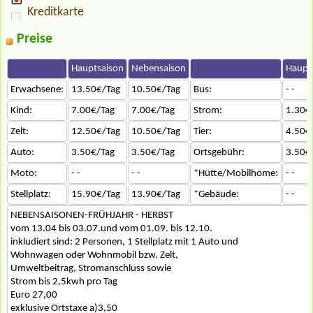
Kreditkarte
Preise
Hauptsaison
Nebensaison
Haupt
Erwachsene:
13.50€/Tag
10.50€/Tag
Bus:
- -
Kind:
7.00€/Tag
7.00€/Tag
Strom:
1.30€
Zelt:
12.50€/Tag
10.50€/Tag
Tier:
4.50€
Auto:
3.50€/Tag
3.50€/Tag
Ortsgebühr:
3.50€
Moto:
- -
- -
*Hütte/Mobilhome:
- -
Stellplatz:
15.90€/Tag
13.90€/Tag
*Gebäude:
- -
NEBENSAISONEN-FRÜHJAHR - HERBST
vom 13.04 bis 03.07.und vom 01.09. bis 12.10.
inkludiert sind: 2 Personen, 1 Stellplatz mit 1 Auto und
Wohnwagen oder Wohnmobil bzw. Zelt,
Umweltbeitrag, Stromanschluss sowie
Strom bis 2,5kwh pro Tag
Euro 27,00
exklusive Ortstaxe a)3,50