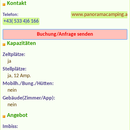
Kontakt
www.panoramacamping.at
Telefon:
+43( 533 4)6 166
Buchung/Anfrage senden
Kapazitäten
Zeltplätze:
ja
Stellplätze:
ja, 12 Amp.
Mobilh./Bung./Hütten:
nein
Gebäude(Zimmer/App):
nein
Angebot
Imbiss: